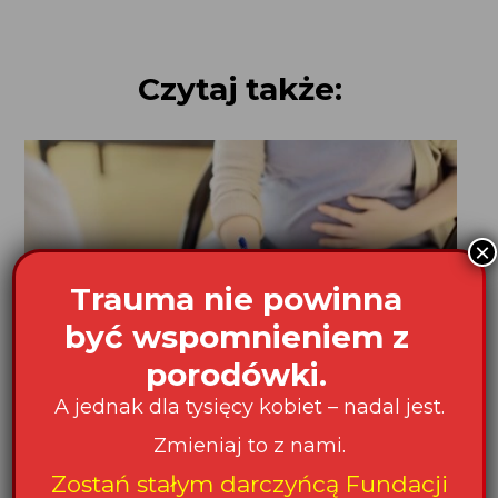
Czytaj także:
×
Trauma nie powinna
być wspomnieniem z
porodówki.
A jednak dla tysięcy kobiet – nadal jest.
Czy zgoda „ogólna” jest ważna?
Wiele kobiet podczas przyjęcia na oddział położniczy
Zmieniaj to z nami.
otrzymuje do podpisu stos dokumentów. Wśród nich
Zostań stałym darczyńcą Fundacji
często znajduje się tzw. „zgoda ogólna” na leczenie.