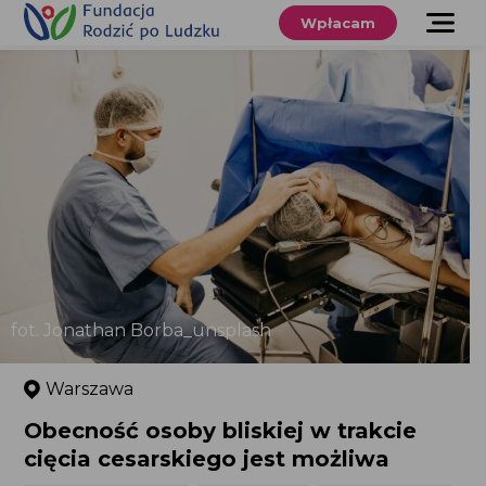
Przewiń
do
Wpłacam
treści
O nas
Co robimy
Wspieraj
nas
Twoje prawa
Sklep
fot. Jonathan Borba_unsplash
Niezbędnik
Warszawa
Obecność osoby bliskiej w trakcie
Search
cięcia cesarskiego jest możliwa
for:
Search Button