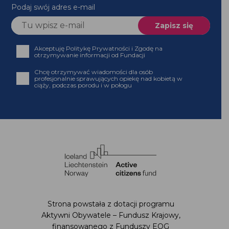
Podaj swój adres e-mail
Akceptuję Politykę Prywatności i Zgodę na
otrzymywanie informacji od Fundacji
Chcę otrzymywać wiadomości dla osób
profesjonalnie sprawujących opiekę nad kobietą w
ciąży, podczas porodu i w połogu
Strona powstała z dotacji programu
Aktywni Obywatele – Fundusz Krajowy,
finansowanego z Funduszy EOG