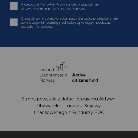
Akceptuję Politykę Prywatności i Zgodę na
otrzymywanie informacji od Fundacji
Chcę otrzymywać wiadomości dla osób profesjonalnie
sprawujących opiekę nad kobietą w ciąży, podczas
porodu i w połogu
Strona powstała z dotacji programu Aktywni
Obywatele – Fundusz Krajowy,
finansowanego z Funduszy EOG