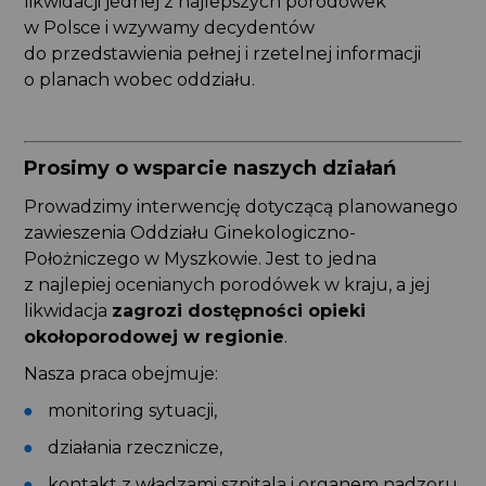
likwidacji jednej z najlepszych porodówek
w Polsce i wzywamy decydentów
do przedstawienia pełnej i rzetelnej informacji
o planach wobec oddziału.
Prosimy o wsparcie naszych działań
Prowadzimy interwencję dotyczącą planowanego
zawieszenia Oddziału Ginekologiczno-
Położniczego w Myszkowie. Jest to jedna
z najlepiej ocenianych porodówek w kraju, a jej
likwidacja
zagrozi dostępności opieki
okołoporodowej w regionie
.
Nasza praca obejmuje:
monitoring sytuacji,
działania rzecznicze,
kontakt z władzami szpitala i organem nadzoru.