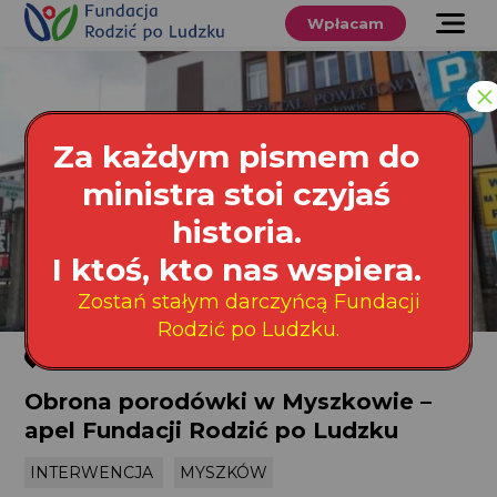
Przewiń
do
Wpłacam
treści
O nas
×
Co robimy
Za każdym pismem do
Wspieraj
ministra stoi czyjaś
nas
historia.
Twoje prawa
I ktoś, kto nas wspiera.
Zostań stałym darczyńcą Fundacji
Sklep
Rodzić po Ludzku.
Myszków
Niezbędnik
Obrona porodówki w Myszkowie –
apel Fundacji Rodzić po Ludzku
Search
INTERWENCJA
MYSZKÓW
for:
Search Button