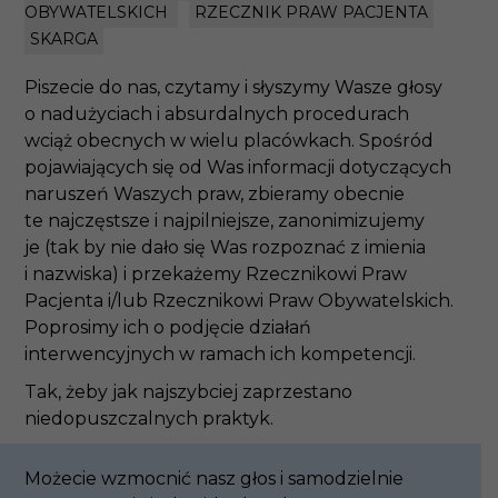
RZECZNIK PRAW PACJENTA
SKARGA
Piszecie do nas, czytamy i słyszymy Wasze głosy
o nadużyciach i absurdalnych procedurach wciąż
obecnych w wielu placówkach. Spośród
pojawiających się od Was informacji dotyczących
naruszeń Waszych praw, zbieramy obecnie
te najczęstsze i najpilniejsze, zanonimizujemy
je (tak by nie dało się Was rozpoznać z imienia
i nazwiska) i przekażemy Rzecznikowi Praw
Pacjenta i/lub Rzecznikowi Praw Obywatelskich.
Poprosimy ich o podjęcie działań interwencyjnych
w ramach ich kompetencji.
Tak, żeby jak najszybciej zaprzestano
niedopuszczalnych praktyk.
Możecie wzmocnić nasz głos i samodzielnie
wysyłać swoją indywidualną skargę bezpośrednio