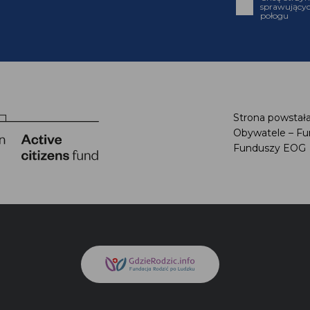
sprawującyc
połogu
Strona powstała
Obywatele – Fu
Funduszy EOG