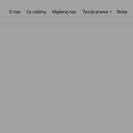
O nas
Co robimy
Wspieraj nas
Twoje prawa
Sklep