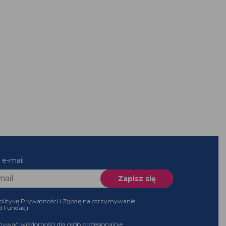
 e-mail
olitykę Prywatności i Zgodę na otrzymywanie
d Fundacji
ywać wiadomości dla osób profesjonalnie