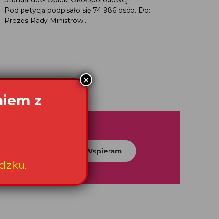
Pod petycją podpisało się 74 986 osób. Do:
Prezes Rady Ministrów...
×
niem z
Wspieram
dzku.