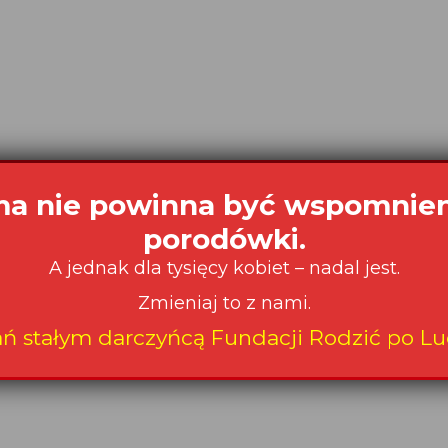
a nie powinna być wspomnie
porodówki.
A jednak dla tysięcy kobiet – nadal jest.
może być kwestią przypadku
Zmieniaj to z nami.
ań stałym darczyńcą Fundacji Rodzić po Lu