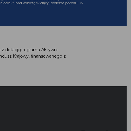
h opiekę nad kobietą w ciąży, podczas porodu i w
 z dotacji programu Aktywni
ndusz Krajowy, finansowanego z