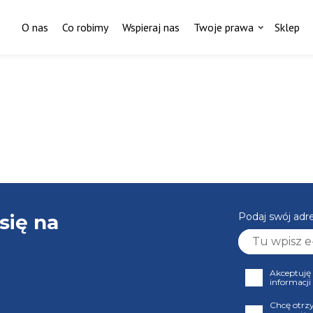
O nas
Co robimy
Wspieraj nas
Twoje prawa
Sklep
się na
Podaj swój adr
Akceptuję
informacji
Chcę otrz