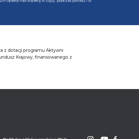
ch opiekę nad kobietą w ciąży, podczas porodu i w
a z dotacji programu Aktywni
undusz Krajowy, finansowanego z
G