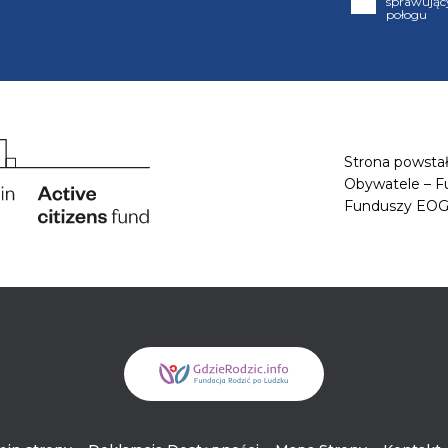
sprawujący
połogu
Strona powstał
Obywatele – F
Funduszy EO