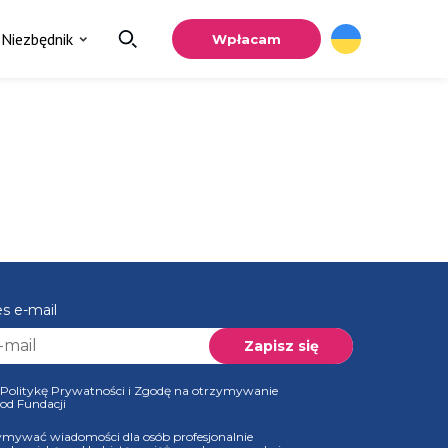
Niezbędnik
Wpłacam
es e-mail
 Politykę Prywatności i Zgodę na otrzymywanie
 od Fundacji
ymywać wiadomości dla osób profesjonalnie