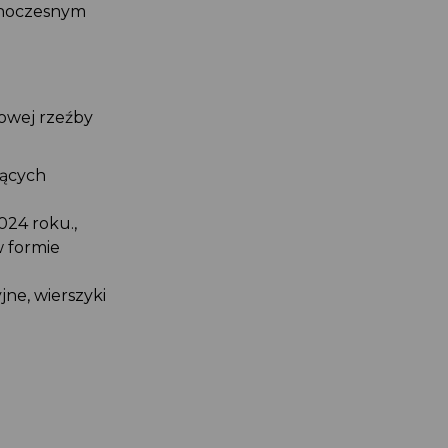
jednoczesnym
ułowej rzeźby
ynących
2024 roku.,
 w formie
jne, wierszyki