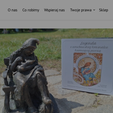
O nas
Co robimy
Wspieraj nas
Twoje prawa
Sklep
Za każdym pismem do ministr
stoi czyjaś historia.
I ktoś, kto nas wspiera.
ostań stałym darczyńcą Fundacji Rodzić po Ludzk