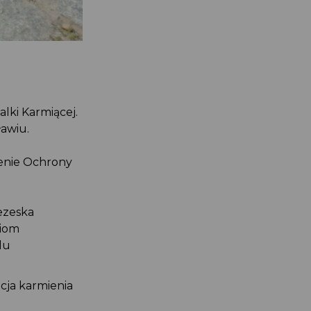
alki Karmiącej.
ławiu.
szenie Ochrony
rezeska
yniom
ądu
acja karmienia