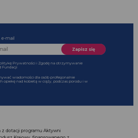
es e-mail
 Politykę Prywatności i Zgodę na otrzymywanie
 od Fundacji
ymywać wiadomości dla osób profesjonalnie
ch opiekę nad kobietą w ciąży, podczas porodu i w
a z dotacji programu Aktywni
undusz Krajowy, finansowanego z