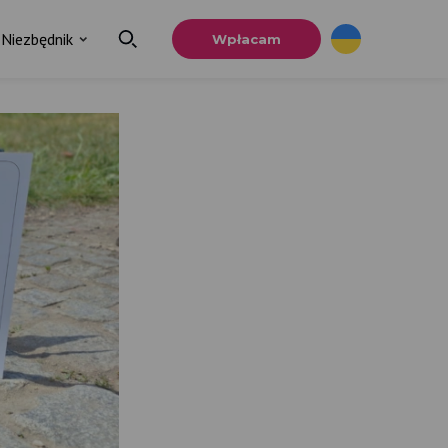
Niezbędnik
Wpłacam
×
a
u.