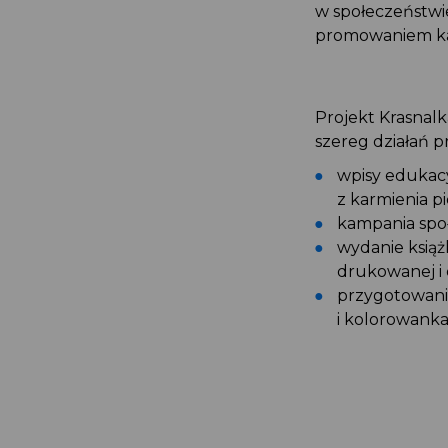
w społeczeństw
promowaniem kar
Projekt Krasnal
szereg działań 
wpisy edukac
z karmienia pi
kampania spo
wydanie książ
drukowanej i
przygotowani
i kolorowank