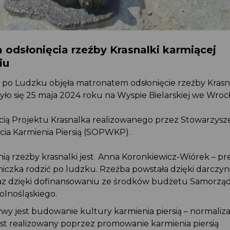
a odsłonięcia rzeźby Krasnalki karmiącej
iu
 po Ludzku objęła matronatem odsłonięcie rzeźby Krasn
ło się 25 maja 2024 roku na Wyspie Bielarskiej we Wroc
ęścią Projektu Krasnalka realizowanego przez Stowarzy
rcia Karmienia Piersią (SOPWKP).
ią rzeźby krasnalki jest Anna Koronkiewicz-Wiórek – p
niczka rodzić po ludzku. Rzeźba powstała dzięki darcz
raz dzięki dofinansowaniu
ze środków budżetu Samorz
olnośląskiego.
tywy jest
budowanie kultury karmienia piersią – normaliz
n jest realizowany poprzez promowanie karmienia piersią