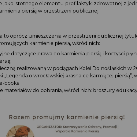
ie jako istotnego elementu profilaktyki zdrowotnej z 
mienia piersią w przestrzeni publicznej.
ka to oprócz umieszczenia w przestrzeni publicznej tyt
promujących karmienie piersią, wśród nich:
yjne dotyczące prawa do karmienia piersią i korzyści pł
ersią;
łeczną realizowaną w pociągach Kolei Dolnośląskich w 
ki „Legenda o wrocławskiej krasnalce karmiącej piersią”,
 e-booka.
e materiałów do pobrania, wśród nich: broszury edukacy
a.