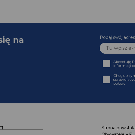
się na
Podaj swój adr
Akceptuję
informacji
Chcę otrz
sprawujący
połogu
Strona powstał
Obywatele – F