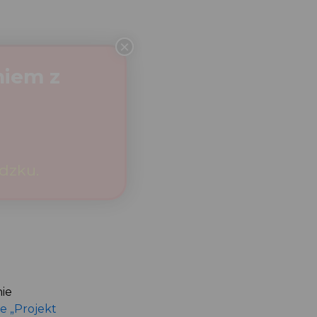
onie
ce „Projekt