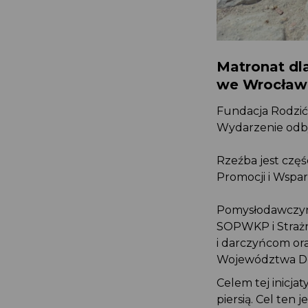
Matronat dl
we Wrocław
Fundacja Rodzić
Wydarzenie odby
Rzeźba jest cz
Promocji i Wspa
Pomysłodawczyn
SOPWKP i Straż
i darczyńcom o
Województwa D
Celem tej inicja
piersią. Cel te