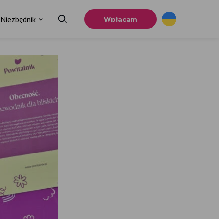
Niezbędnik
Wpłacam
×
a
u.