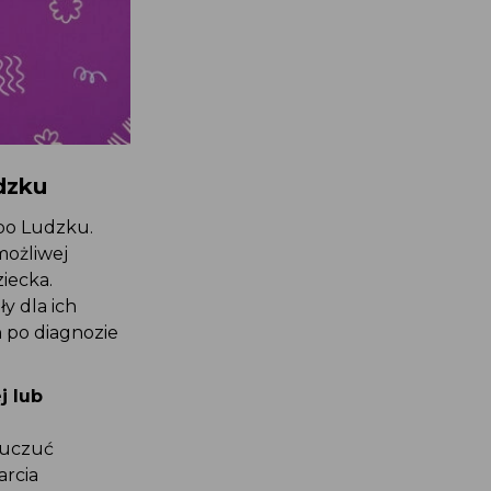
udzku
 po Ludzku.
 możliwej
ziecka.
ły dla ich
ch po diagnozie
ej lub
h uczuć
parcia