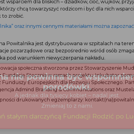
jest wsparciem dla bliskich – dziadków, cioć, wujków, przy
– którzy chcą towarzyszyć rodzicom i być dla nich wsparc
k to zrobić.
talnika” oraz innymi cennymi materiałami można zapoznać
a Powitalnika jest dystrybuowana w szpitalach na tereni
acje pozarządowe oraz bezpośrednio wśród osób zmagaj
iecka pod warunkiem niewyczerpania nakładu.
nnowacja społeczna stworzona przez Stowarzyszenie Mud
zez Fundację Stocznia w ramach projektu Inkubator pom
z Funduszy Europejskich dla Rozwoju Społecznego. Pa
̨ agencja Admind Branding & Communications oraz Mustel
ępności drukowanych egzemplarzy: kontakt(na)powitaln