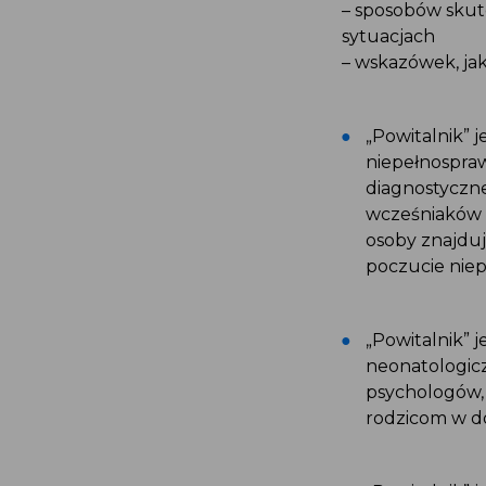
– sposobów sku
sytuacjach
– wskazówek, ja
„Powitalnik”
niepełnospra
diagnostyczn
wcześniaków i
osoby znajdu
poczucie nie
„Powitalnik”
neonatologic
psychologów,
rodzicom w d