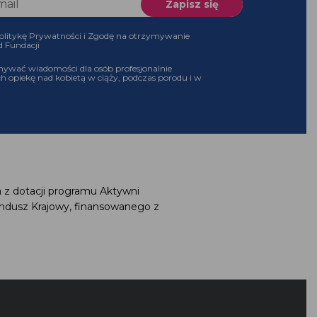
 Politykę Prywatności i Zgodę na otrzymywanie
 od Fundacji
ymywać wiadomości dla osób profesjonalnie
ch opiekę nad kobietą w ciąży, podczas porodu i w
a z dotacji programu Aktywni
undusz Krajowy, finansowanego z
G