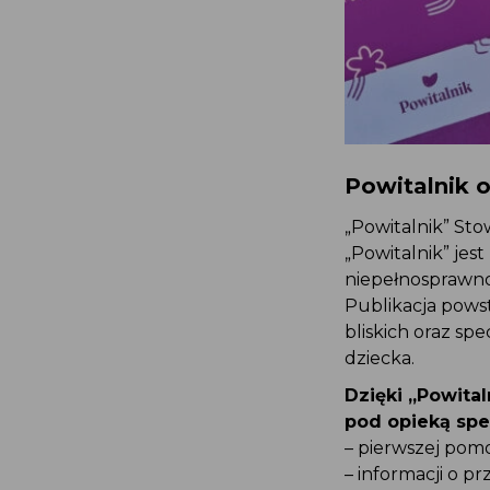
Powitalnik 
„Powitalnik” S
„Powitalnik” je
niepełnosprawn
Publikacja pows
bliskich oraz s
dziecka.
Dzięki „Powita
pod opieką sp
– pierwszej po
– informacji o 