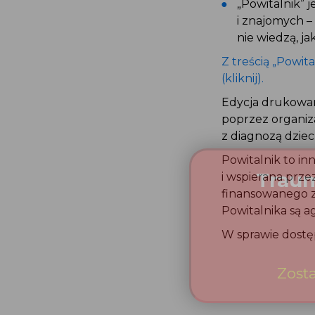
„Powitalnik” 
i znajomych 
nie wiedzą, ja
Z treścią „Powi
(kliknij).
Edycja drukowan
poprzez organiz
z diagnozą dz
Powitalnik to i
i wspierana pr
finansowanego 
Powitalnika sa
W sprawie dost