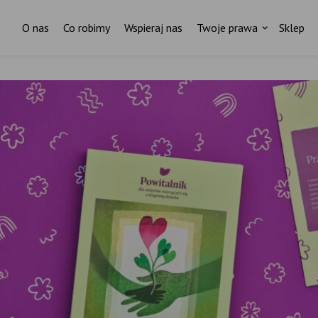
O nas
Co robimy
Wspieraj nas
Twoje prawa
Sklep
Za każdym pismem do ministr
stoi czyjaś historia.
I ktoś, kto nas wspiera.
ostań stałym darczyńcą Fundacji Rodzić po Ludzk