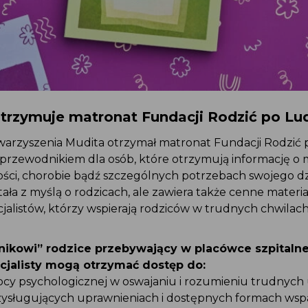
otrzymuje matronat Fundacji Rodzić po L
towarzyszenia Mudita otrzymał matronat Fundacji Rodzić
st przewodnikiem dla osób, które otrzymują informację o
ości, chorobie bądź szczególnych potrzebach swojego d
tała z myślą o rodzicach, ale zawiera także cenne materia
pecjalistów, którzy wspierają rodziców w trudnych chwila
lnikowi” rodzice przebywający w placówce szpitaln
ecjalisty mogą otrzymać dostęp do:
mocy psychologicznej w oswajaniu i rozumieniu trudnyc
przysługujących uprawnieniach i dostępnych formach ws