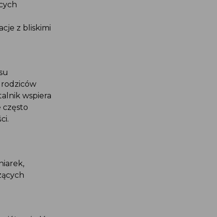
ących
cje z bliskimi
esu
a rodziców
italnik wspiera
je często
ci.
gniarek,
szących