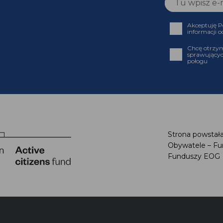
Akceptuję
informacji
Chcę otrz
sprawujący
połogu
Strona powstał
Obywatele – F
Funduszy EO