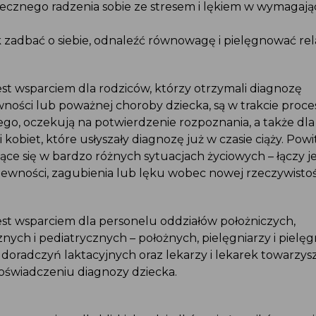
tecznego radzenia sobie ze stresem i lękiem w wymagaj
k zadbać o siebie, odnaleźć równowagę i pielęgnować rela
 jest wsparciem dla rodziców, którzy otrzymali diagnozę
wności lub poważnej choroby dziecka, są w trakcie proc
ego, oczekują na potwierdzenie rozpoznania, a także dl
 kobiet, które usłyszały diagnozę już w czasie ciąży. Pow
jące się w bardzo różnych sytuacjach życiowych – łączy 
pewności, zagubienia lub lęku wobec nowej rzeczywistoś
 jest wsparciem dla personelu oddziałów położniczych,
znych i pediatrycznych – położnych, pielęgniarzy i pielę
 doradczyń laktacyjnych oraz lekarzy i lekarek towarzy
oświadczeniu diagnozy dziecka.