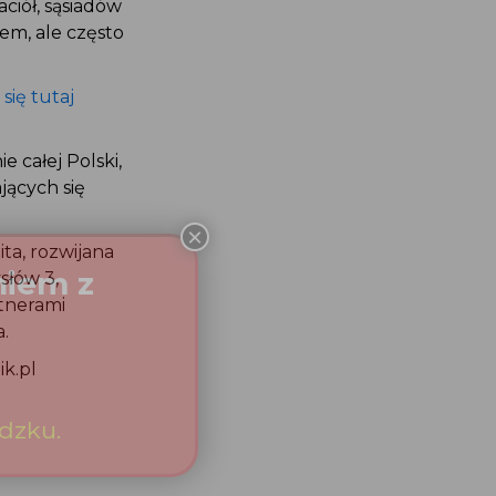
jaciół, sąsiadów
iem, ale często
 się tutaj
e całej Polski,
ących się
ita, rozwijana
ysłów 3,
rtnerami
a.
ik.pl