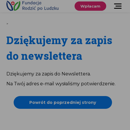
Przewiń
do
Wpłacam
treści
O nas
>
Co robimy
Dziękujemy za zapis
Wspieraj
nas
do newslettera
Twoje prawa
Dziękujemy za zapis do Newslettera.
Sklep
Na Twój adres e-mail wysłaliśmy potwierdzenie.
Niezbędnik
Powrót do poprzedniej strony
Search
for:
Search Button