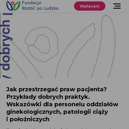
Przewiń
do
Wpłacam
treści
O nas
Co robimy
Wspieraj
nas
Twoje prawa
Sklep
Jak przestrzegać praw pacjenta?
Przykłady dobrych praktyk.
Niezbędnik
Wskazówki dla personelu oddziałów
ginekologicznych, patologii ciąży
i położniczych
Search
for:
Search Button