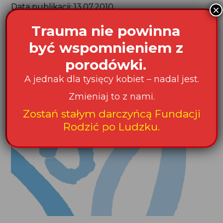
Data publikacji: 13.07.2010
×
Trauma nie powinna
Podziel się na:
być wspomnieniem z
porodówki.
A jednak dla tysięcy kobiet – nadal jest.
Czytaj także:
Zmieniaj to z nami.
Zostań stałym darczyńcą Fundacji
Rodzić po Ludzku.