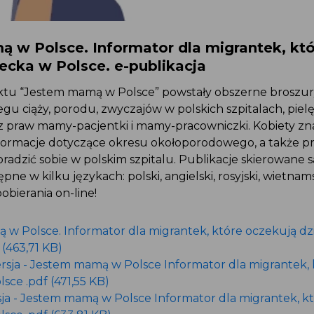
 w Polsce. Informator dla migrantek, któ
ecka w Polsce. e-publikacja
tu “Jestem mamą w Polsce” powstały obszerne broszury
gu ciąży, porodu, zwyczajów w polskich szpitalach, pielę
z praw mamy-pacjentki i mamy-pracowniczki. Kobiety zn
nformacje dotyczące okresu okołoporodowego, a także p
radzić sobie w polskim szpitalu. Publikacje skierowane
pne w kilku językach: polski, angielski, rosyjski, wietnamsk
bierania on-line!
w Polsce. Informator dla migrantek, które oczekują dz
 (463,71 KB)
rsja - Jestem mamą w Polsce Informator dla migrantek,
sce .pdf (471,55 KB)
ja - Jestem mamą w Polsce Informator dla migrantek, k