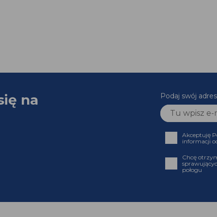
się na
Podaj swój adres
Akceptuję P
informacji o
Chcę otrzym
sprawującyc
połogu