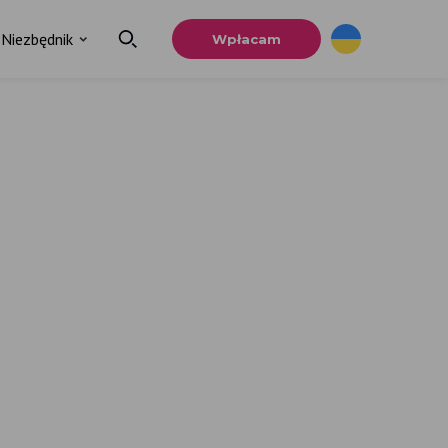
Niezbędnik
Wpłacam
×
a
u.