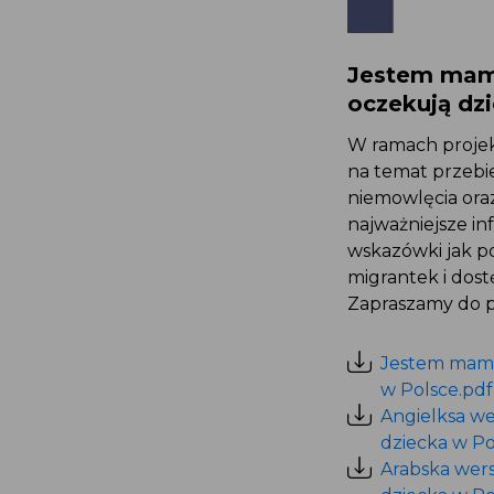
Jestem mamą
oczekują dzi
W ramach projek
na temat przebie
niemowlęcia ora
najważniejsze i
wskazówki jak po
migrantek i dostę
Zapraszamy do po
Jestem mamą 
w Polsce.pdf
Angielksa we
dziecka w Pol
Arabska wers