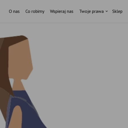
O nas
Co robimy
Wspieraj nas
Twoje prawa
Sklep
Za każdym pismem do ministr
stoi czyjaś historia.
I ktoś, kto nas wspiera.
ostań stałym darczyńcą Fundacji Rodzić po Ludzk