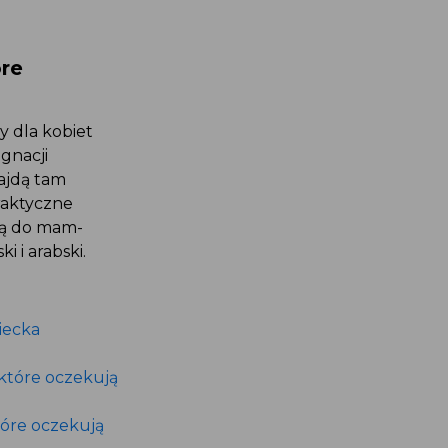
re
 dla kobiet
gnacji
ajdą tam
raktyczne
 są do mam-
i i arabski.
iecka
 które oczekują
tóre oczekują