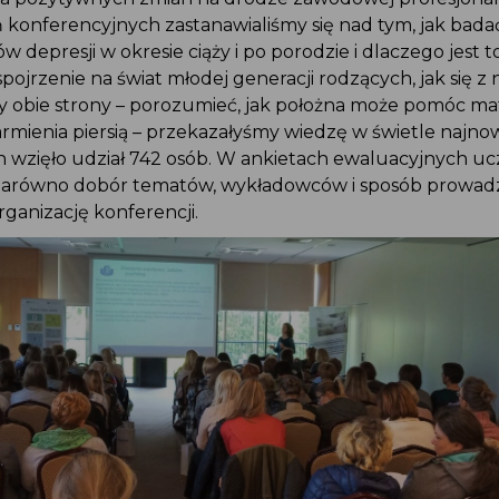
 konferencyjnych zastanawialiśmy się nad tym, jak bad
wów depresji w okresie ciąży i po porodzie i dlaczego jest 
spojrzenie na świat młodej generacji rodzących, jak się z
ący obie strony – porozumieć, jak położna może pomóc m
armienia piersią – przekazałyśmy wiedzę w świetle najn
 wzięło udział 742 osób. W ankietach ewaluacyjnych ucz
zarówno dobór tematów, wykładowców i sposób prowa
organizację konferencji.