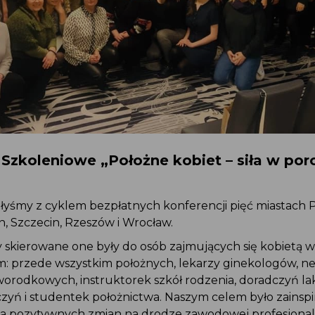
 Szkoleniowe „Położne kobiet – siła w po
łyśmy z cyklem bezpłatnych konferencji pięć miastach P
yn, Szczecin, Rzeszów i Wrocław.
y skierowane one były do osób zajmujących się kobietą 
: przede wszystkim położnych, lekarzy ginekologów, 
worodkowych, instruktorek szkół rodzenia, doradczyń l
czyń i studentek położnictwa. Naszym celem było zains
a pozytywnych zmian na drodze zawodowej profesjonal