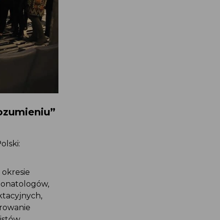
rozumieniu”
olski:
w okresie
neonatologów,
aktacyjnych,
pirowanie
istów.