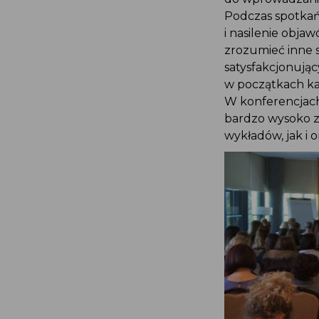
Podczas spotkań
i nasilenie obja
zrozumieć inne 
satysfakcjonuj
w początkach k
W konferencjach
bardzo wysoko 
wykładów, jak i 