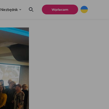
Niezbędnik
Wpłacam
×
a
u.