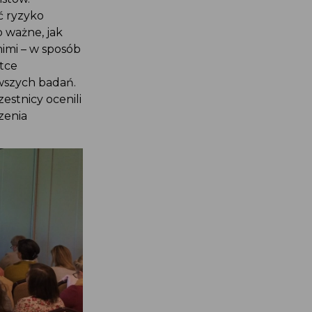
ać ryzyko
to ważne, jak
 nimi – w sposób
atce
owszych badań.
estnicy ocenili
dzenia