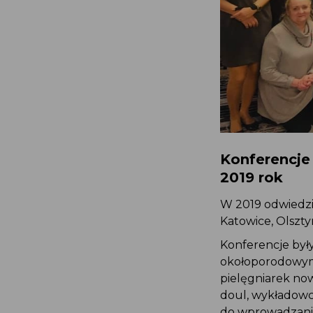
Konferencje
2019 rok
W 2019 odwiedzi
Katowice, Olszt
Konferencje był
okołoporodowym
pielęgniarek no
doul, wykładow
do wprowadzani