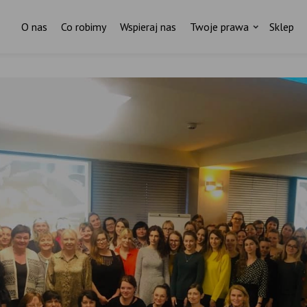
O nas
Co robimy
Wspieraj nas
Twoje prawa
Sklep
Za każdym pismem do ministr
stoi czyjaś historia.
I ktoś, kto nas wspiera.
ostań stałym darczyńcą Fundacji Rodzić po Ludzk