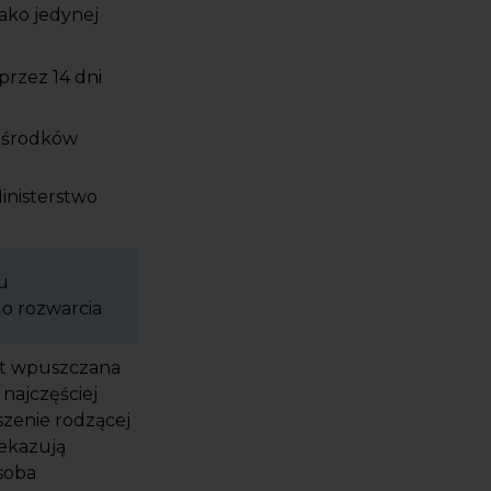
ako jedynej
przez 14 dni
t środków
inisterstwo
u
go rozwarcia
est wpuszczana
najczęściej
yszenie rodzącej
zekazują
soba