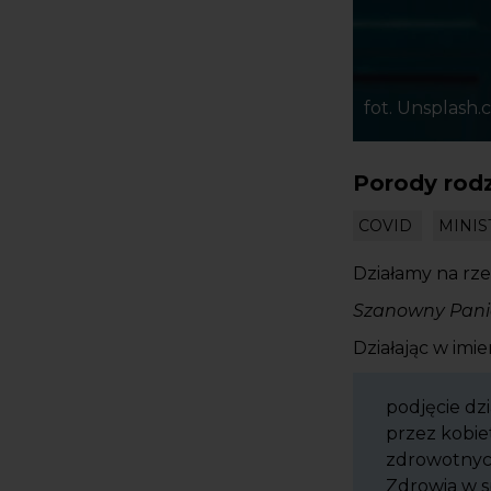
fot. Unsplash
Porody rodz
COVID
MINI
Działamy na rz
Szanowny Panie
Działając w imi
podjęcie dz
przez kobie
zdrowotnych
Zdrowia w 