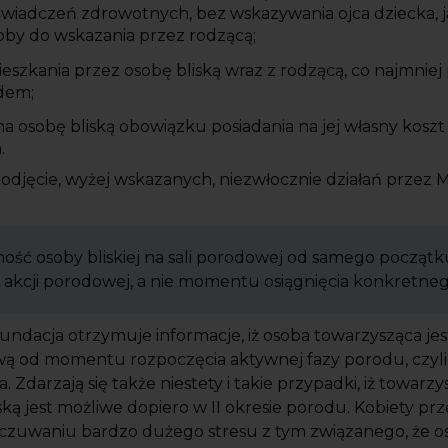
świadczeń zdrowotnych, bez wskazywania ojca dziecka, j
oby do wskazania przez rodzącą;
szkania przez osobę bliską wraz z rodzącą, co najmniej 
dem;
na osobę bliską obowiązku posiadania na jej własny kosz
.
odjęcie, wyżej wskazanych, niezwłocznie działań przez M
cność osoby bliskiej na sali porodowej od samego początk
 akcji porodowej, a nie momentu osiągnięcia konkretne
Fundacja otrzymuje informacje, iż osoba towarzysząca j
ą od momentu rozpoczęcia aktywnej fazy porodu, czyli 
. Zdarzają się także niestety i takie przypadki, iż towarz
ską jest możliwe dopiero w II okresie porodu. Kobiety pr
dczuwaniu bardzo dużego stresu z tym związanego, że o