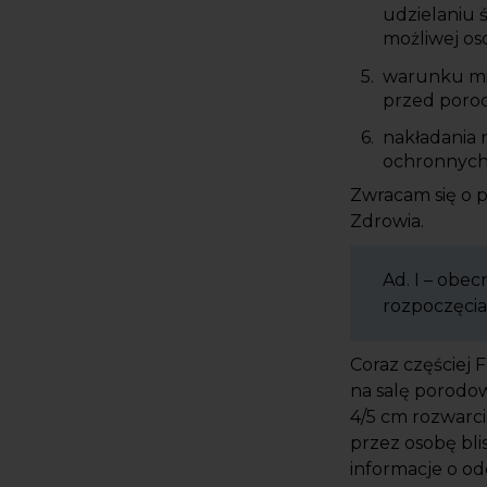
udzielaniu 
możliwej os
warunku mie
przed poro
nakładania 
ochronnych
Zwracam się o p
Zdrowia.
Ad. I – obe
rozpoczęcia
Coraz częściej 
na salę porodow
4/5 cm rozwarcia
przez osobę bli
informacje o o