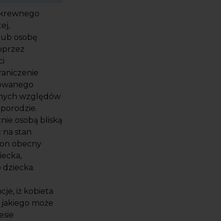
, krewnego
ej,
lub osobę
oprzez
ci
raniczenie
towanego
óżnych względów
 porodzie.
ie osobą bliską
 na stan
t on obecny
iecka,
 dziecka.
je, iż kobieta
, jakiego może
esie