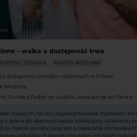
.com
inne – walka o dostępność trwa
STERSTWO ZDROWIA
PORODY RODZINNE
ecz dostępności porodów rodzinnych w Polsce!
 Ministrze,
eniu Fundacji Rodzić po Ludzku, zwracam się do Pana o:
iałań mających na celu zagwarantowanie możliwości kor
ty z prawa do obecności osoby bliskiej przy udzielaniu 
 (w trakcie porodu) poprzez przekazanie stanowiska Mi
sprawie wskazanych poniżej naruszeń wszystkim ordyna