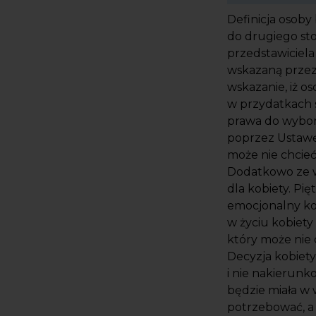
Definicja osoby
do drugiego sto
przedstawiciel
wskazaną przez
wskazanie, iż os
w przydatkach s
prawa do wybor
poprzez Ustawę
może nie chcieć
Dodatkowo ze w
dla kobiety. P
emocjonalny kob
w życiu kobiety
który może nie 
Decyzja kobiety
i nie nakierunk
będzie miała w 
potrzebować, a