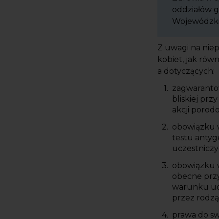
oddziałów 
Wojewódzkic
Z uwagi na nie
kobiet, jak rów
a dotyczących:
zagwarantow
bliskiej pr
akcji porod
obowiązku 
testu antyg
uczestniczy
obowiązku w
obecne przy
warunku ucz
przez rodzą
prawa do sw