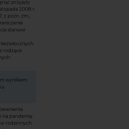
gnąć przyjęty
istopada 2008 r.
, z późn. zm.,
raniczenie
cia stanowi
 niezwłocznych
ez rodzące
tnych
nym wynikiem
ku
apewnienia
i na pandemię
ów rodzinnych