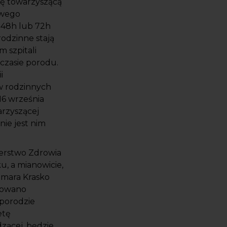
ę towarzyszącą
owego
 48h lub 72h
odzinne stają
 szpitali
czasie porodu.
i
ów rodzinnych
16 września
arzyszącej
ie jest nim
terstwo Zdrowia
u, a mianowicie,
emara Krasko
nowano
porodzie
etę
zącej, będzie