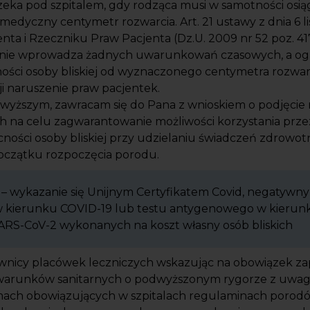
eka pod szpitalem, gdy rodząca musi w samotności osią
medyczny centymetr rozwarcia. Art. 21 ustawy z dnia 6 l
nta i Rzeczniku Praw Pacjenta (Dz.U. 2009 nr 52 poz. 417
) nie wprowadza żadnych uwarunkowań czasowych, a og
ości osoby bliskiej od wyznaczonego centymetra rozwar
ji naruszenie praw pacjentek.
wyższym, zawracam się do Pana z wnioskiem o podjęcie
ch na celu zagwarantowanie możliwości korzystania prz
ności osoby bliskiej przy udzielaniu świadczeń zdrowo
czątku rozpoczęcia porodu.
 III – wykazanie się Unijnym Certyfikatem Covid, negatyw
w kierunku COVID-19 lub testu antygenowego w kierun
ARS-CoV-2 wykonanych na koszt własny osób bliskich
ownicy placówek leczniczych wskazując na obowiązek z
warunków sanitarnych o podwyższonym rygorze z uwag
mach obowiązujących w szpitalach regulaminach porod