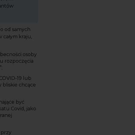
tantów
io od samych
 całym kraju,
obecności osoby
ku rozpoczęcia
;
COVID-19 lub
bliskie chcące
mające być
atu Covid, jako
ranej
 przy