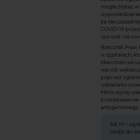
mogła zostać w 
wypowiedział s
za nieuzasadni
COVID-19 przez 
rpo-test-na-co
Rzecznik Praw P
w szpitalach, 
obecności wiru
wprost wskazuj
poprzez ogranic
udzielaniu świ
Mimo wyżej wsk
przedstawienie
antygenowego w
Ad. IV – ogr
osoby do ws