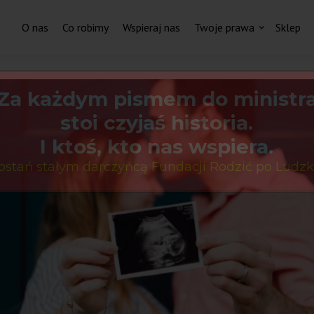
O nas
Co robimy
Wspieraj nas
Twoje prawa
Sklep
Za każdym pismem do ministr
stoi czyjaś historia.
I ktoś, kto nas wspiera.
ostań stałym darczyńcą Fundacji Rodzić po Ludzk