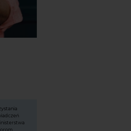
zystania
świadczeń
nisterstwa
torom