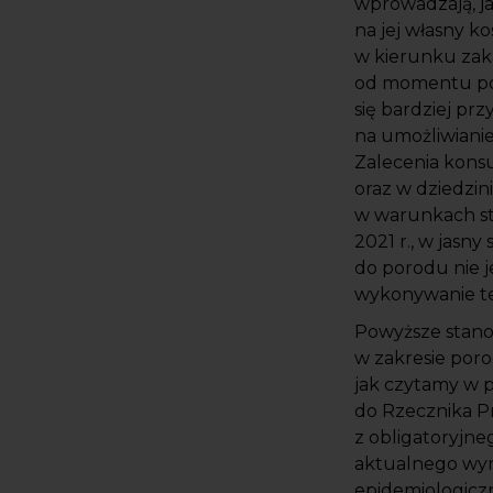
wprowadzają, j
na jej własny 
w kierunku zak
od momentu pob
się bardziej pr
na umożliwiani
Zalecenia konsu
oraz w dziedzin
w warunkach st
2021 r., w jasn
do porodu nie j
wykonywanie tes
Powyższe stanow
w zakresie poro
jak czytamy w 
do Rzecznika P
z obligatoryjn
aktualnego wyn
epidemiologiczn