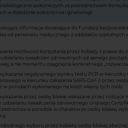
ginekologiczno-położniczych za pośrednictwem Konsul
h w dziedzinie położnictwa i ginekologii.
pokojące informacje docierające do Fundacji bezpośredn
nież od personelu medycznego z oddziałów szpitalnych w
ania możliwości korzystania przez kobiety z prawa do 
zy udzielaniu świadczeń zdrowotnych od samego począt
owej, a nie momentu osiągnięcia konkretnego „rozwarcia”
wykazania negatywnego wyniku testu PCR w kierunku 
enowego w kierunku zakażenia SARS-CoV-2 przez osoby 
ć w porodach wykonanego na koszt własny tych osób;
ykazania przez osoby bliskie wskazane przez rodzące 
 udzielaniu świadczenia zdrowotnego Unijnego Certyfik
estnictwa w porodzie w charakterze osoby bliskiej wyb
cą;
obodnego wyboru przez kobietę osoby bliskiej obecnej