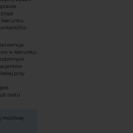
sprawie
uznaje
w kierunku
/content/mz-
nterwencje
stów w kierunku
 rodzinnym
pacjentów
skiej przy
jest
ub testu
ej możliwej