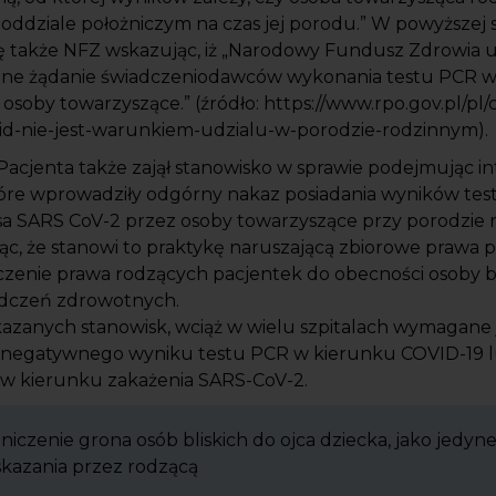
oddziale położniczym na czas jej porodu.” W powyższej 
ię także NFZ wskazując, iż „Narodowy Fundusz Zdrowia 
one żądanie świadczeniodawców wykonania testu PCR 
osoby towarzyszące.” (źródło: https://www.rpo.gov.pl/pl
vid-nie-jest-warunkiem-udzialu-w-porodzie-rodzinnym).
acjenta także zajął stanowisko w sprawie podejmując i
które wprowadziły odgórny nakaz posiadania wyników te
sa SARS CoV-2 przez osoby towarzyszące przy porodzie
ąc, że stanowi to praktykę naruszającą zbiorowe prawa 
zenie prawa rodzących pacjentek do obecności osoby bli
adczeń zdrowotnych.
azanych stanowisk, wciąż w wielu szpitalach wymagane 
 negatywnego wyniku testu PCR w kierunku COVID-19 l
 kierunku zakażenia SARS-CoV-2.
aniczenie grona osób bliskich do ojca dziecka, jako jedyn
kazania przez rodzącą