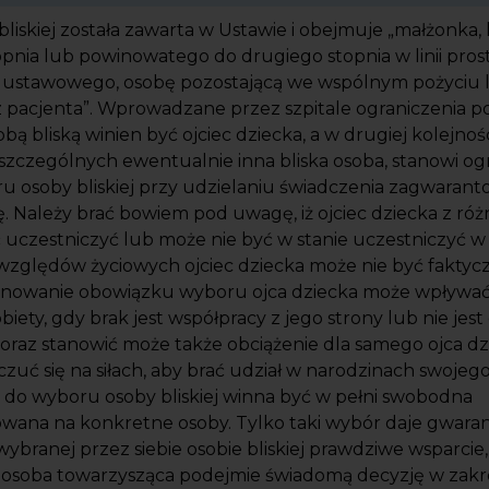
 bliskiej została zawarta w Ustawie i obejmuje „małżonka
pnia lub powinowatego do drugiego stopnia w linii prost
a ustawowego, osobę pozostającą we wspólnym pożyciu 
 pacjenta”. Wprowadzane przez szpitale ograniczenia p
obą bliską winien być ojciec dziecka, a w drugiej kolejnoś
zczególnych ewentualnie inna bliska osoba, stanowi og
u osoby bliskiej przy udzielaniu świadczenia zagwaran
. Należy brać bowiem pod uwagę, iż ojciec dziecka z r
 uczestniczyć lub może nie być w stanie uczestniczyć w
zględów życiowych ojciec dziecka może nie być faktyczn
iętnowanie obowiązku wyboru ojca dziecka może wpływać
iety, gdy brak jest współpracy z jego strony lub nie jes
 oraz stanowić może także obciążenie dla samego ojca dz
czuć się na siłach, aby brać udział w narodzinach swojego
 do wyboru osoby bliskiej winna być w pełni swobodna
owana na konkretne osoby. Tylko taki wybór daje gwaranc
wybranej przez siebie osobie bliskiej prawdziwe wsparcie
 osoba towarzysząca podejmie świadomą decyzję w zakr