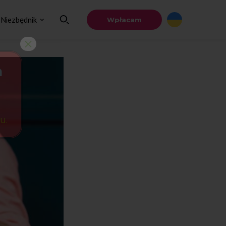
Niezbędnik
Wpłacam
×
a
u.