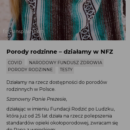
fot. Unsplash.com
Porody rodzinne – działamy w NFZ
COVID
NARODOWY FUNDUSZ ZDROWIA
PORODY RODZINNE
TESTY
Działamy na rzecz dostępności do porodów
rodzinnych w Polsce.
Szanowny Panie Prezesie,
działając w imieniu Fundacji Rodzić po Ludzku,
która już od 25 lat działa na rzecz polepszenia
standardów opieki okołoporodowej, zwracam się
do Pana z wnioskiem: