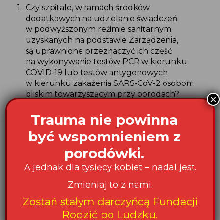
Czy szpitale, w ramach środków
dodatkowych na udzielanie świadczeń
w podwyższonym reżimie sanitarnym
uzyskanych na podstawie Zarządzenia,
są uprawnione przeznaczyć ich część
na wykonywanie testów PCR w kierunku
COVID-19 lub testów antygenowych
w kierunku zakażenia SARS-CoV-2 osobom
bliskim towarzyszącym przy porodach?
×
Czy w przypadku uzyskania przez osobę
Trauma nie powinna
bliską mającą uczestniczyć w porodzie
pozytywnego wyniku testu PCR w kierunku
być wspomnieniem z
COVID-19 lub pozytywnego wyniku testu
porodówki.
antygenowego w kierunku zakażenia SARS-
CoV-2 zrealizowanego na koszt szpitala,
A jednak dla tysięcy kobiet – nadal jest.
placówce leczniczej przysługiwać będzie
Zmieniaj to z nami.
zwrot kosztu wykonania takiego testu
Zostań stałym darczyńcą Fundacji Rodzić po
w ramach Zarządzenia, mimo faktycznego
Zostań stałym darczyńcą Fundacji
Ludzku
.
nie uczestniczenia takiej osoby w dalszej
Rodzić po Ludzku.
części porodu z uwagi na jej dyskwalifikacje,