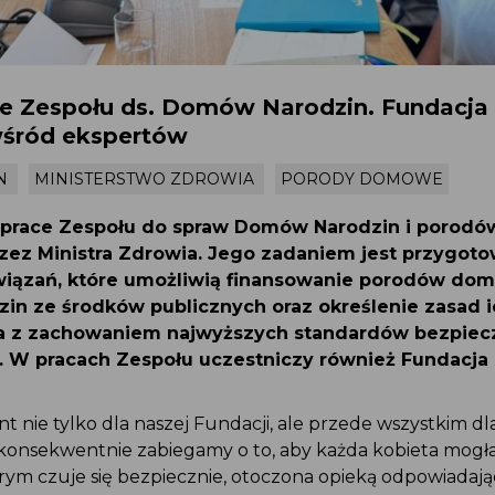
ace Zespołu ds. Domów Narodzin. Fundacja
wśród ekspertów
IN
MINISTERSTWO ZDROWIA
PORODY DOMOWE
ię prace Zespołu do spraw Domów Narodzin i poro
zez Ministra Zdrowia. Jego zadaniem jest przygot
związań, które umożliwią finansowanie porodów d
zin ze środków publicznych oraz określenie zasad 
ia z zachowaniem najwyższych standardów bezpie
ka. W pracach Zespołu uczestniczy również Fundacj
 nie tylko dla naszej Fundacji, ale przede wszystkim dl
t konsekwentnie zabiegamy o to, aby każda kobieta mogł
órym czuje się bezpiecznie, otoczona opieką odpowiadają