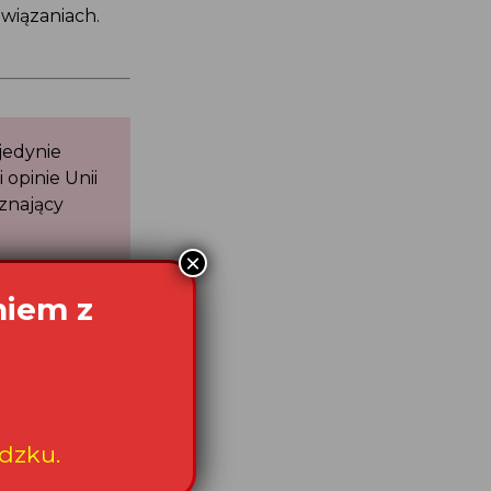
związaniach.
 jedynie
i opinie Unii
zyznający
mu Równych
e środków
awa