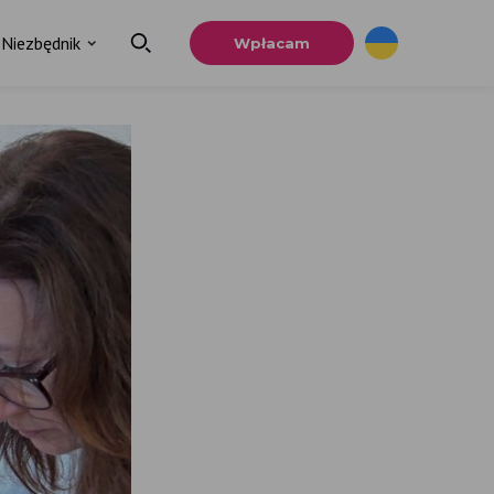
Niezbędnik
Wpłacam
×
a
u.