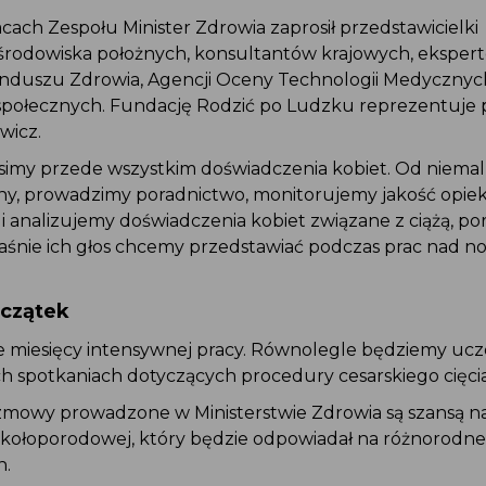
acach Zespołu Minister Zdrowia zaprosił przedstawicielki
li środowiska położnych, konsultantów krajowych, eksper
duszu Zdrowia, Agencji Oceny Technologii Medycznych 
ji społecznych. Fundację Rodzić po Ludzku reprezentuje
ewicz.
simy przede wszystkim doświadczenia kobiet. Od niema
iny, prowadzimy poradnictwo, monitorujemy jakość opie
i analizujemy doświadczenia kobiet związane z ciążą, 
właśnie ich głos chcemy przedstawiać podczas prac nad
oczątek
le miesięcy intensywnej pracy. Równolegle będziemy uc
ch spotkaniach dotyczących procedury cesarskiego cięc
ozmowy prowadzone w Ministerstwie Zdrowia są szansą 
 okołoporodowej, który będzie odpowiadał na różnorodn
in.