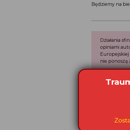
Będziemy na bi
Działania s
opiniami aut
Europejskie
nie ponoszą
Dotacja fi
Praw reali
Komisji Eur
i Wartości” 