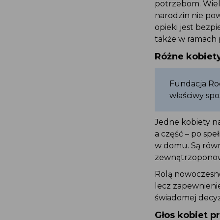
potrzebom. Wie
narodzin nie po
opieki jest be
także w ramach
Różne kobiet
Fundacja Rod
właściwy sp
Jedne kobiety n
a część – po sp
w domu. Są równ
zewnątrzoponow
Rolą nowoczesn
lecz zapewnieni
świadomej decyz
Głos kobiet p