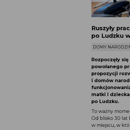
Ruszyły pr
po Ludzku 
DOMY NARODZ
Rozpoczęły s
powołanego pr
propozycji ro
i domów narod
funkcjonowan
matki i dziec
po Ludzku.
To ważny moment
Od blisko 30 la
w miejscu, w kt