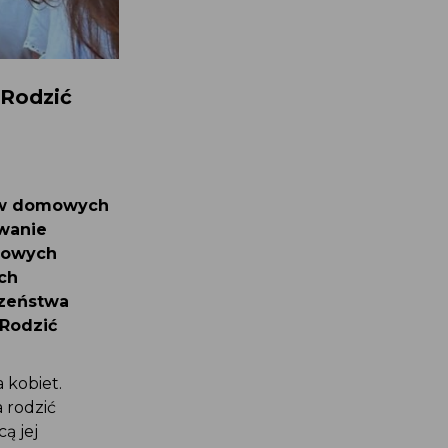
 Rodzić
dów domowych
owanie
omowych
ich
czeństwa
a Rodzić
a kobiet.
a rodzić
cą jej