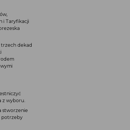
tów,
i Taryfikacji
 prezeska
l trzech dekad
ki
porodem
 nowymi
zestniczyć
ia z wyboru.
na stworzenie
e potrzeby