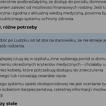
lokrotnie podkreślałyśmy, że dostęp do porodu domo
winien zależeć od możliwości finansowych rodziny. Jeśli
zpieczna i zgodna z aktualną wiedzą medyczną, powinna 
 publicznego systemu ochrony zdrowia.
y, różne potrzeby
zić po Ludzku od lat stoi na stanowisku, że nie istnieje
osób rodzenia.
ajlepiej czują się w szpitalu, inne wybierają poród w do
ełnieniu określonych kryteriów medycznych – chciałaby 
ież kobiety, które potrzebują dostępu do znieczulenia
ego lub rozważają cesarskie cięcie.
ego systemu opieki okołoporodowej nie jest ocenianie 
e kobietom bezpieczeństwa, rzetelnej informacji i możli
ji.
rzy stole