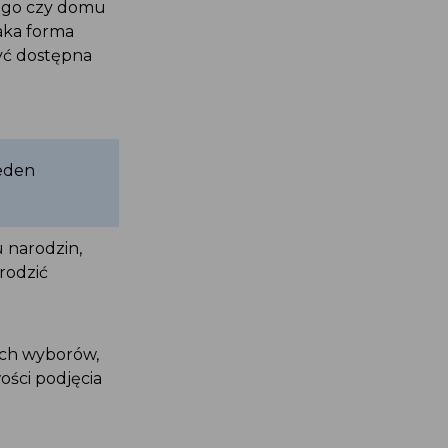
wego czy domu
 taka forma
być dostępna
 jeden
mu narodzin,
urodzić
tych wyborów,
wości podjęcia