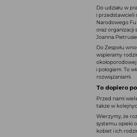
Do udziału w pr
i przedstawicie
Narodowego Fun
oraz organizac
Joanna Pietrusi
Do Zespołu wno
wspieramy rodz
okołoporodowej 
i połogiem. To 
rozwiązaniami.
To dopiero p
Przed nami wie
także w kolejny
Wierzymy, że r
systemu opieki
kobiet i ich rodz