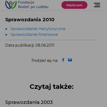
Przewiń
do
Wpłacam
treści
O nas
Sprawozdania 2010
Co robimy
Sprawozdanie merytoryczne
Sprawozdanie finansowe
Wspieraj
nas
Data publikacji: 28.06.2011
Twoje prawa
Podziel się na:
Sklep
Niezbędnik
Czytaj także:
Search
Sprawozdania 2003
for:
Search Button