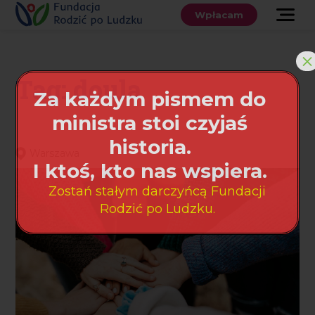
Przewiń
do
Wpłacam
treści
O nas
×
Co robimy
Tag: doula
Za każdym pismem do
Wspieraj
ministra stoi czyjaś
nas
historia.
Warszawa
Twoje prawa
I ktoś, kto nas wspiera.
Zostań stałym darczyńcą Fundacji
Sklep
Rodzić po Ludzku.
Niezbędnik
Search
for:
Search Button