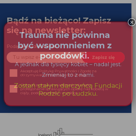
Bądź na bieżąco! Zapisz
się na newsletter:
Podaj swój adres e-mail
Akceptuję Politykę Prywatności i Zgodę na
otrzymywanie informacji od Fundacji
Chcę otrzymywać wiadomości dla osób profesjonalnie
sprawujących opiekę nad kobietą w ciąży, podczas
porodu i w połogu