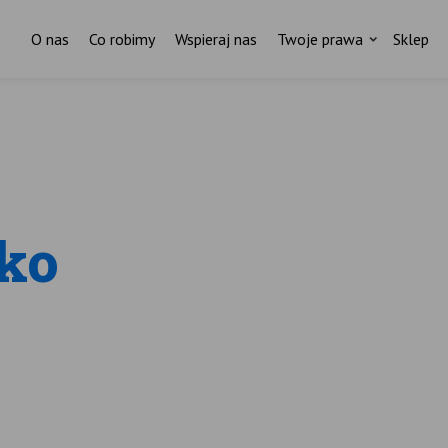
O nas
Co robimy
Wspieraj nas
Twoje prawa
Sklep
Za każdym pismem do ministr
stoi czyjaś historia.
I ktoś, kto nas wspiera.
sko
ostań stałym darczyńcą Fundacji Rodzić po Ludzk