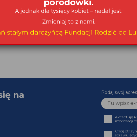
się na
Podaj swój adr
Akceptuję
informacji
Chcę otrz
sprawujący