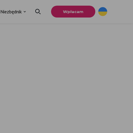
Niezbędnik
Wpłacam
×
a
u.