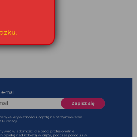
es e-mail
 Politykę Prywatności i Zgodę na otrzymywanie
 od Fundacji
ymywać wiadomości dla osób profesjonalnie
ch opiekę nad kobietą w ciąży, podczas porodu i w