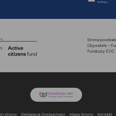
połogu
Strona powstał
Obywatele – F
Funduszy EO
in strony
Deklaracja Dostępności
Mapa Strony
Kontakt