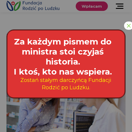
Przewiń
do
Wpłacam
treści
O nas
×
Co robimy
Tag: tabletka „dzień
Za każdym pismem do
Wspieraj
po”
ministra stoi czyjaś
nas
historia.
Twoje prawa
I ktoś, kto nas wspiera.
Zostań stałym darczyńcą Fundacji
Sklep
Rodzić po Ludzku.
Niezbędnik
Search
for:
Search Button