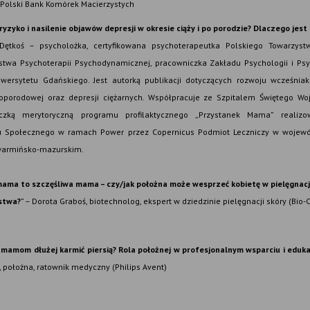
 Polski Bank Komórek Macierzystych
ryzyko i nasilenie objawów depresji w okresie ciąży i po porodzie? Dlaczego jest
ętkoś – psycholożka, certyfikowana psychoterapeutka Polskiego Towarzyst
stwa Psychoterapii Psychodynamicznej, pracowniczka Zakładu Psychologii i Psy
niwersytetu Gdańskiego. Jest autorką publikacji dotyczących rozwoju wcześnia
i poporodowej oraz depresji ciężarnych. Współpracuje ze Szpitalem Świętego W
iczką merytoryczną programu profilaktycznego „Przystanek Mama” reali
u Społecznego w ramach Power przez Copernicus Podmiot Leczniczy w wojew
warmińsko-mazurskim.
ma to szczęśliwa mama – czy/jak położna może wesprzeć kobietę w pielęgnacji 
stwa?
” – Dorota Graboś, biotechnolog, ekspert w dziedzinie pielęgnacji skóry (Bio-O
mamom dłużej karmić piersią? Rola położnej w profesjonalnym wsparciu i
eduka
położna, ratownik medyczny (Philips Avent)