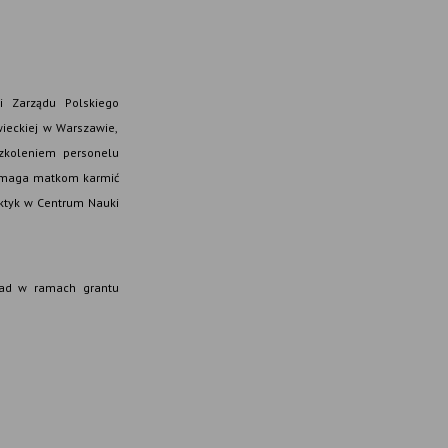
ni Zarządu Polskiego
ieckiej w Warszawie,
szkoleniem personelu
 pomaga matkom karmić
aktyk w Centrum Nauki
ład w ramach grantu