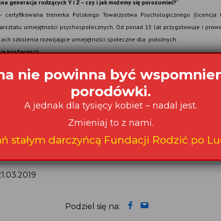
a generacja rodzących Y i Z – czy i jak możemy się porozumieć?
”
 – certyfikowana trenerka Polskiego Towarzystwa Psychologicznego (licencja t
rsztatu umiejętności psychospołecznych.
Od ponad 15 lat przygotowuje i prowa
lach szkolenia rozwijające umiejętności społeczne dla położnych.
e konferencji
„
Pielęgnacja ran i blizn po porodzie naturalnym oraz cięciu cesarskim
jak pomó
–
ieszka Gąsior-Guziak;organizator: firma Verco S.A.
Materiały konferencyjne do pobrania na stronie:
//www.rodzicpoludzku.pl/Konferencje-2019/Materialy-konferencyjne-Olsztyn.
Login: Olsztyn
Hasło: OL2019
21.03.2019
Podziel się na: