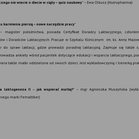
zego nie wiecie o diecie w ciąży – quiz naukowy
” – Ewa Olkusz (Nutropharma)
u karmienia piersią – nowe narzędzie pracy
”
a –
magister
położnictwa, posiada Certyfikat Doradcy Laktacyjnego, członki
ów i Doradców Laktacyjnych. Pracuje w Szpitalu Klinicznym im. ks. Anny Mazow
 do spraw laktacji, gdzie prowadzi poradnię laktacyjną. Z
ajmuje się także 
eprowadza ankiety wśród pacjentek dotyczące edukacji i wsparcia laktacyjnego,
spiera także matki oddzielone od swoich dzieci.
Jest wykładowczynią i trenerką pr
a laktogeneza II
jak wspierać matkę?
” – mgr Agnieszka Muszyńska (wyk
–
nego marki Femaltiker)