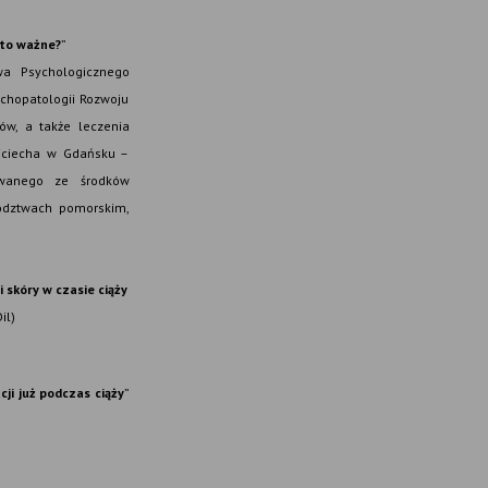
 to ważne?
”
wa Psychologicznego
chopatologii Rozwoju
ków, a także leczenia
ojciecha w Gdańsku –
zowanego ze środków
ództwach pomorskim,
skóry w czasie ciąży
il)
cji już podczas ciąży
”