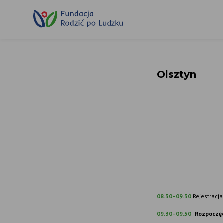
Przewiń
do
treści
Olsztyn
Z
08.30–09.30
Rejestracja
09.30–09.50
Rozpoczęc