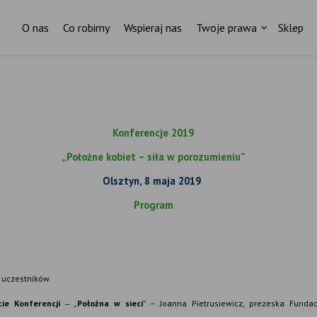
O nas
Co robimy
Wspieraj nas
Twoje prawa
Sklep
Za każdym pismem do ministr
stoi czyjaś historia.
Konferencje 2019
I ktoś, kto nas wspiera.
„Położne kobiet – siła w porozumieniu”
ostań stałym darczyńcą Fundacji Rodzić po Ludzk
Olsztyn, 8 maja 2019
Program
 uczestników
ie Konferencji
„
Położna w sieci
” –
Joanna Pietrusiewicz, prezeska Fundac
–