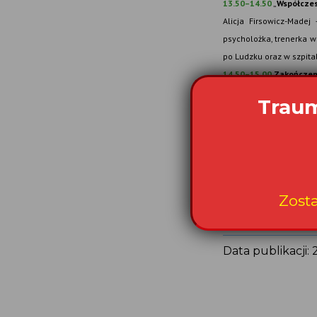
13.50–14.50
„
Współczesn
Alicja Firsowicz-Madej
psycholożka, trenerka
wa
po Ludzku oraz w szpita
14.50–15.00
Zakończeni
15.15–16.00
Warsztat:
prowadząca: położna
Agn
https:
Data publikacji: 