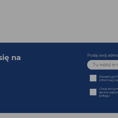
się na
Podaj swój adres
Akceptuję P
informacji o
Chcę otrzym
sprawującyc
połogu