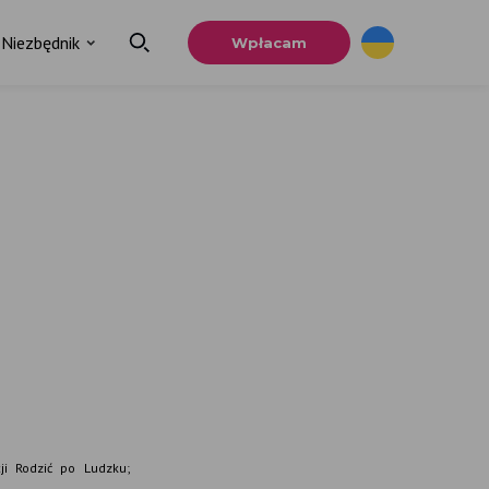
Niezbędnik
Wpłacam
×
a
u.
ji Rodzić po Ludzku;