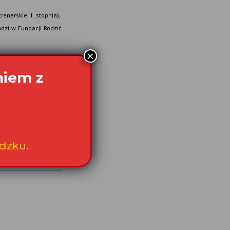
renerskie I stopnia),
dzi w Fundacji Rodzić
c pacjentce?
”
html