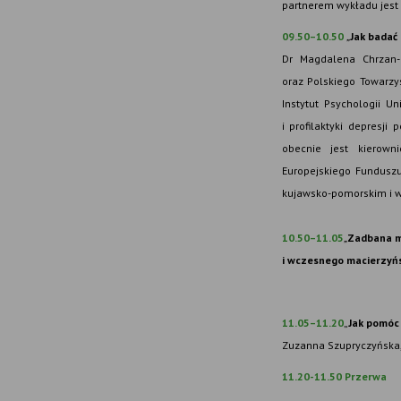
partnerem wykładu jest
09.50–10.50
„
Jak badać 
Dr Magdalena Chrzan-D
oraz Polskiego Towarzy
Instytut Psychologii U
i profilaktyki depresj
obecnie jest kierown
Europejskiego Fundusz
kujawsko-pomorskim i 
10.50–11.05
„
Zadbana ma
i wczesnego macierzyń
11.05–11.20
„
Jak pomóc 
Zuzanna Szupryczyńska, 
11.20-11.50 Przerwa