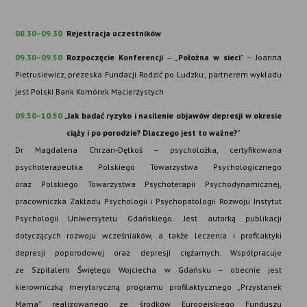
08.30–09.30
Rejestracja uczestników
09.30–09.50
Rozpoczęcie Konferencji
„
Położna w sieci
” –
Joanna
–
Pietrusiewicz, prezeska Fundacji Rodzić po Ludzku; partnerem wykładu
jest Polski Bank Komórek Macierzystych
09.50–10.50
„
Jak badać ryzyko i nasilenie objawów depresji w okresie
ciąży i po porodzie? Dlaczego jest to ważne?
”
Dr Magdalena Chrzan-Dętkoś – psycholożka, certyfikowana
psychoterapeutka Polskiego Towarzystwa Psychologicznego
oraz Polskiego Towarzystwa Psychoterapii Psychodynamicznej,
pracowniczka Zakładu Psychologii i Psychopatologii Rozwoju Instytut
Psychologii Uniwersytetu Gdańskiego. Jest autorką publikacji
dotyczących rozwoju wcześniaków, a także leczenia i profilaktyki
depresji poporodowej oraz depresji ciężarnych. Współpracuje
ze Szpitalem Świętego Wojciecha w Gdańsku – obecnie jest
kierowniczką merytoryczną programu profilaktycznego „Przystanek
Mama” realizowanego ze środków Europejskiego Funduszu