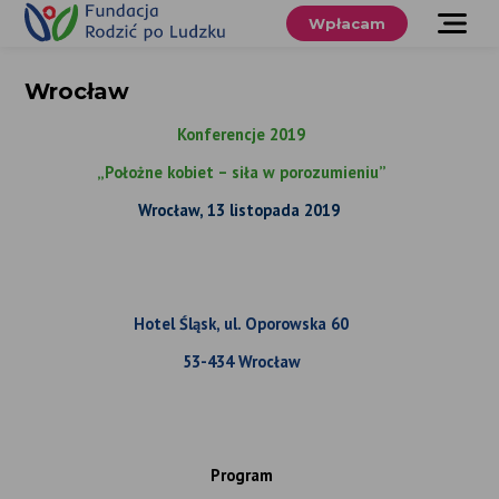
Przewiń
do
Wpłacam
treści
O nas
Wrocław
Co robimy
Konferencje 2019
Wspieraj
„Położne kobiet – siła w porozumieniu”
nas
Wrocław, 13 listopada 2019
Twoje prawa
Sklep
Hotel Śląsk,
ul. Oporowska 60
53-434 Wrocław
Niezbędnik
Search
Program
for:
Search Button