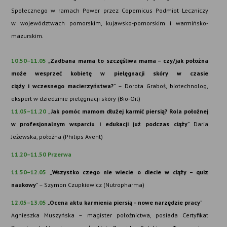
Społecznego w ramach Power przez Copernicus Podmiot Leczniczy
w województwach pomorskim, kujawsko-pomorskim i warmińsko-
mazurskim.
10.50–11.05
„
Zadbana mama to szczęśliwa mama – czy/jak położna
może wesprzeć kobietę w pielęgnacji skóry w czasie
ciąży
i wczesnego macierzyństwa?
” – Dorota Graboś, biotechnolog,
ekspert w dziedzinie pielęgnacji skóry (Bio-Oil)
11.05–11.20
„
Jak pomóc mamom dłużej karmić piersią? Rola położnej
w profesjonalnym wsparciu i
edukacji już podczas ciąży
” Daria
Jeżewska, położna (Philips Avent)
11.20–11.50
Przerwa
11.50–12.05
„
Wszystko czego nie wiecie o diecie w ciąży – quiz
naukowy
” – Szymon Czupkiewicz (Nutropharma)
12.05–13.05
„
Ocena aktu karmienia piersią – nowe narzędzie pracy
”
Agnieszka Muszyńska –
magister
położnictwa, posiada Certyfikat