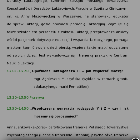
Doradcy Laktacyjnego, członkini Zarządu Polskiego Towarzystwa
Konsultantów i Doradców Laktacyjnych. Pracuje w Szpitalu Klinicznym
im. ks. Anny Mazowieckiej w Warszawie, na stanowisku edukator
do spraw laktacji, gdzie prowadzi poradnię laktacyjną. Z
ajmuje się
także szkoleniem personelu z zakresu laktacji, przeprowadza ankiety
wśród pacjentek dotyczące edukacji i wsparcia laktacyjnego, pomaga
matkom karmić swoje dzieci piersią, wspiera także matki oddzielone
od swoich dzieci.
Jest wykładowczynią i trenerką praktyk w Centrum
Nauki o Laktacji.
13.05–13.20
„
Opóźniona laktogeneza II
jak wspierać matkę?
” –
–
mgr Agnieszka Muszyńska (wykład w ramach grantu
edukacyjnego marki Femaltiker)
13.20–13.50 Przerwa
13.50–14.50
„
Współczesna generacja rodzących Y i Z – czy i jak
możemy się porozumieć?
”
Anna Jankowska-Zdral– certyfikowana trenerka Polskiego Towarzystwa
Psychologicznego (licencja trenerskie I stopnia), psycholożka, trenerka