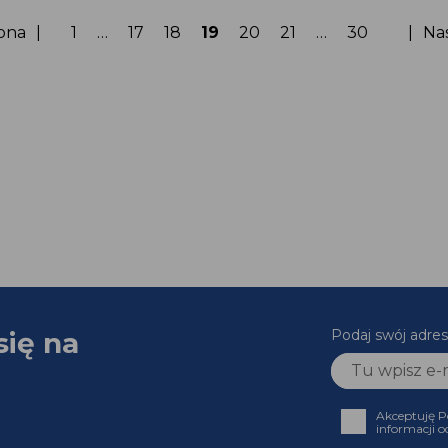
Strona
Strona
Strona
Strona
Strona
Strona
Strona
rona
1
…
17
18
19
20
21
…
30
Na
się na
Podaj swój adres
Akceptuję P
informacji o