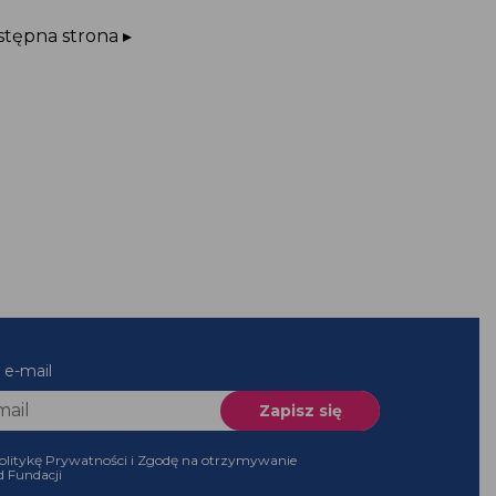
stępna strona ▸
 e-mail
olitykę Prywatności i Zgodę na otrzymywanie
d Fundacji