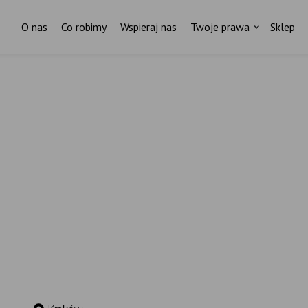
O nas
Co robimy
Wspieraj nas
Twoje prawa
Sklep