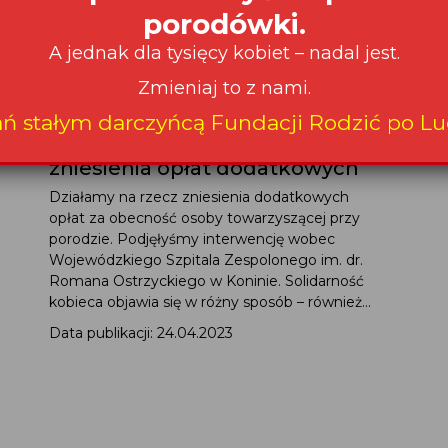
porodówki.
A jednak dla tysięcy kobiet – nadal jest.
Zmieniaj to z nami.
Sukces w Koninie –
ań stałym darczyńcą Fundacji Rodzić po Lu
interweniujemy w sprawie
zniesienia opłat dodatkowych
Działamy na rzecz zniesienia dodatkowych
opłat za obecność osoby towarzyszącej przy
porodzie. Podjęłyśmy interwencję wobec
Wojewódzkiego Szpitala Zespolonego im. dr.
Romana Ostrzyckiego w Koninie. Solidarność
kobieca objawia się w różny sposób – również...
Data publikacji: 24.04.2023