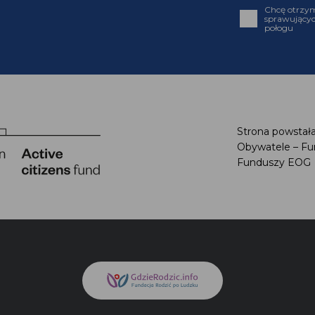
Chcę otrzym
sprawującyc
połogu
Strona powstała
Obywatele – Fu
Funduszy EOG