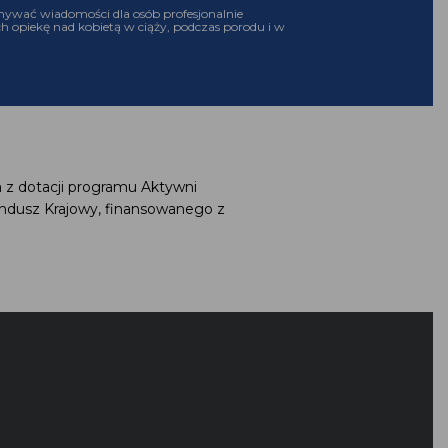
ywać wiadomości dla osób profesjonalnie
h opiekę nad kobietą w ciąży, podczas porodu i w
 z dotacji programu Aktywni
ndusz Krajowy, finansowanego z