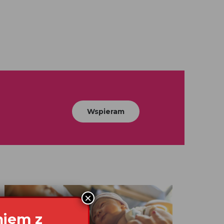
Wspieram
×
niem z