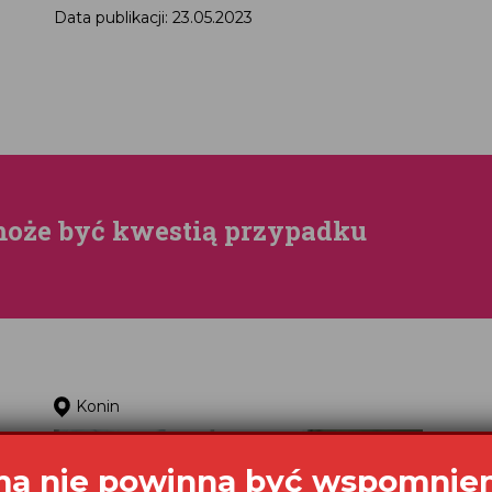
Data publikacji: 23.05.2023
może być kwestią przypadku
Konin
a nie powinna być wspomnie