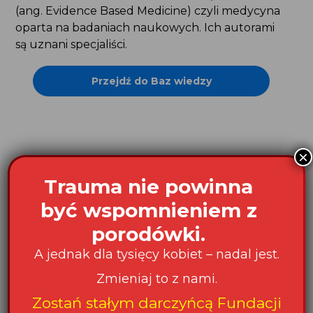
(ang. Evidence Based Medicine) czyli medycyna
oparta na badaniach naukowych. Ich autorami
są uznani specjaliści.
Przejdź do Baz wiedzy
×
Aktualności
Trauma nie powinna
być wspomnieniem z
porodówki.
A jednak dla tysięcy kobiet – nadal jest.
Zmieniaj to z nami.
Zostań stałym darczyńcą Fundacji Rodzić po
Zostań stałym darczyńcą Fundacji
Ludzku
.