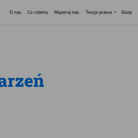
O nas
Co robimy
Wspieraj nas
Twoje prawa
Sklep
arzeń