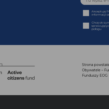
Akceptuję P
informacji o
Chcę otrzym
sprawującyc
połogu
Strona powstała
Obywatele – Fu
Funduszy EOG