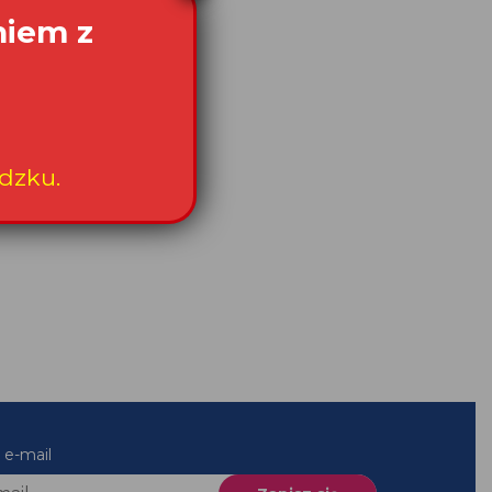
niem z
dzku.
 e-mail