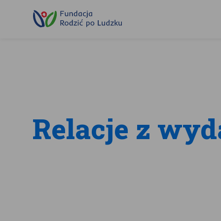
Przewiń
do
treści
Relacje z wyd