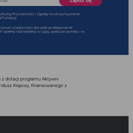
olitykę Prywatności i Zgodę na otrzymywanie
d Fundacji
ywać wiadomości dla osób profesjonalnie
h opiekę nad kobietą w ciąży, podczas porodu i w
 z dotacji programu Aktywni
ndusz Krajowy, finansowanego z