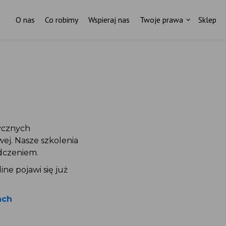
O nas
Co robimy
Wspieraj nas
Twoje prawa
Sklep
ycznych
wej. Nasze szkolenia
adczeniem.
ine pojawi się już
ach