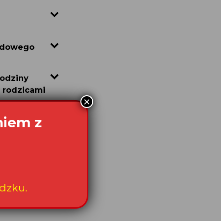
wodowego
rodziny
 rodzicami
×
niem z
dzku.