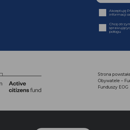
Akceptuję P
informacji o
Chcę otrzym
sprawującyc
połogu
Strona powstała
Obywatele – Fu
Funduszy EOG