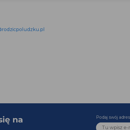
@rodzicpoludzku.pl
się na
Podaj swój adres