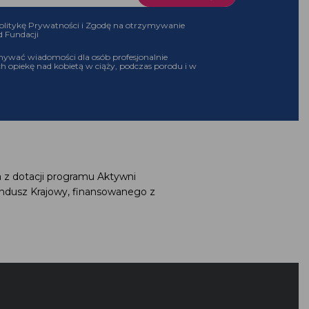
olitykę Prywatności i Zgodę na otrzymywanie
d Fundacji
ywać wiadomości dla osób profesjonalnie
h opiekę nad kobietą w ciąży, podczas porodu i w
 z dotacji programu Aktywni
ndusz Krajowy, finansowanego z