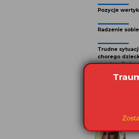
Pozycje wertyk
Radzenie sobie
Trudne sytuacje
chorego dzieck
w sytuacji nie
Traum
Zost