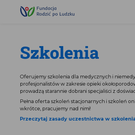
Przewiń
do
treści
Szkolenia
Oferujemy szkolenia ­dla medycznych i niemed
profesjonalistów w zakresie opieki okołoporodo
prowadzą starannie dobrani specjaliści z doświ
Pełna oferta szkoleń stacjonarnych i szkoleń onl
wkrótce, pracujemy nad nimi!
Przeczytaj zasady uczestnictwa w szkoleni