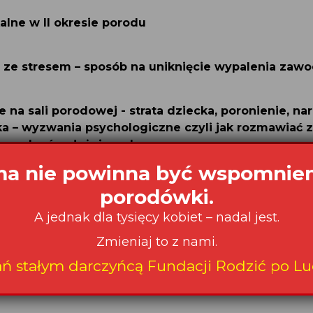
alne w II okresie porodu
 ze stresem – sposób na uniknięcie wypalenia za
 na sali porodowej - strata dziecka, poronienie, na
a – wyzwania psychologiczne czyli jak rozmawiać z
powodzeń położniczych
a nie powinna być wspomnie
porodówki.
A jednak dla tysięcy kobiet – nadal jest.
Zmieniaj to z nami.
ań stałym darczyńcą Fundacji Rodzić po Lu