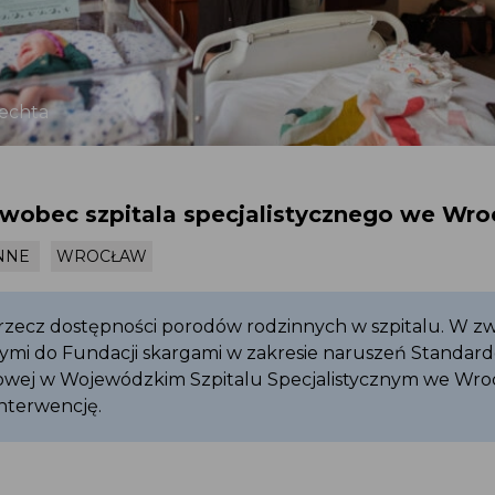
lechta
 wobec szpitala specjalistycznego we Wro
NNE
WROCŁAW
rzecz dostępności porodów rodzinnych w szpitalu. W z
ymi do Fundacji skargami w zakresie naruszeń Standar
wej w Wojewódzkim Szpitalu Specjalistycznym we Wro
nterwencję.