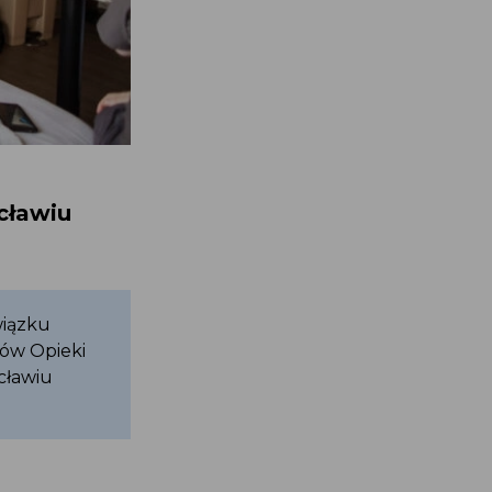
cławiu
wiązku
dów Opieki
cławiu