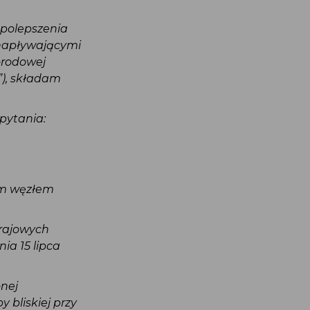
z polepszenia
 napływającymi
orodowej
”), składam
pytania:
ym węzłem
krajowych
nia 15 lipca
onej
 bliskiej przy