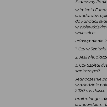
Szanowny Panie
w imieniu Fundac
standardów opie
do Fundacji ska
w Wojewódzkim S
wniosek o:
udostępnienie in
1. Czy w Szpital
2. Jeśli nie, dla
3. Czy Szpital
sanitarnym?
Jednocześnie pr
w dziedzinie poło
2020 r. w Polsce
arbitralnego za
stanowiskiem Rz