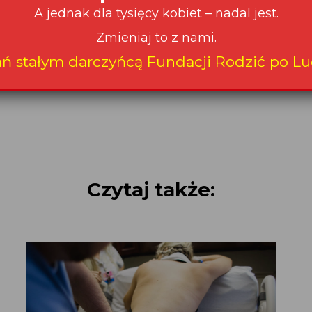
A jednak dla tysięcy kobiet – nadal jest.
4.08.2021
Zmieniaj to z nami.
ań stałym darczyńcą Fundacji Rodzić po Lu
Podziel się na:
Czytaj także: