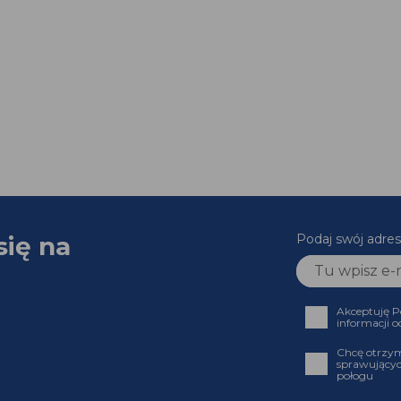
się na
Podaj swój adres
Akceptuję P
informacji o
Chcę otrzym
sprawującyc
połogu