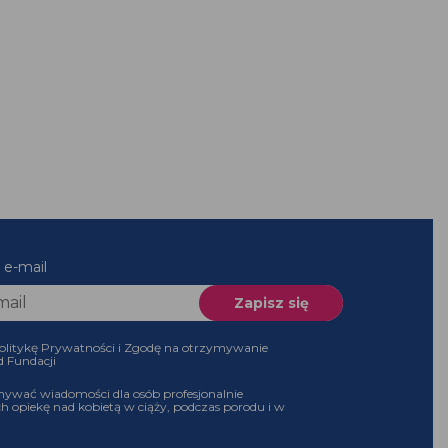
 e-mail
olitykę Prywatności i Zgodę na otrzymywanie
d Fundacji
ywać wiadomości dla osób profesjonalnie
h opiekę nad kobietą w ciąży, podczas porodu i w