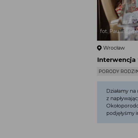
fot. Paulina Sp
Wrocław
Interwencja
PORODY RODZI
Działamy na 
z napływając
Okołoporodo
podjęłyśmy i