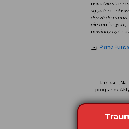
porodzie stanow
są jednoosobow
dążyć do umożliw
nie ma innych p
powinny być moż
Pismo Fundacj
Projekt „Na 
programu Akty
Traum