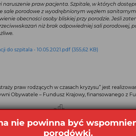
i naruszenie praw pacjenta. Szpitale, w których dostęp
e sale porodowe z wyodrębnionym węzłem sanitarnym
ienie obecności osoby bliskiej przy porodzie. Jeśli zat
rzeciwwskazań niż brak odpowiedniej sali porodowej, p
liwe.
i do szpitala - 10.05.2021.pdf (355,62 KB)
straży praw rodzących w czasach kryzysu” jest realizowan
wni Obywatele – Fundusz Krajowy, finansowanego z F
a nie powinna być wspomnie
porodówki.