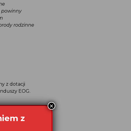
ne
 powinny
em
orody rodzinne
y z dotacji
unduszy EOG.
×
niem z