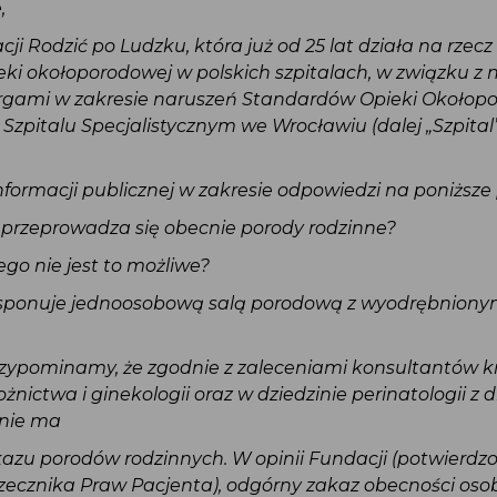
,
ji Rodzić po Ludzku, która już od 25 lat działa na rzec
ki okołoporodowej w polskich szpitalach, w związku z
rgami w zakresie naruszeń Standardów Opieki Okołop
zpitalu Specjalistycznym we Wrocławiu (dalej „Szpital
formacji publicznej w zakresie odpowiedzi na poniższe 
u przeprowadza się obecnie porody rodzinne?
czego nie jest to możliwe?
 dysponuje jednoosobową salą porodową z wyodrębnion
zypominamy, że zgodnie z zaleceniami konsultantów 
żnictwa i ginekologii oraz w dziedzinie perinatologii z d
 nie ma
kazu porodów rodzinnych. W opinii Fundacji (potwierdz
ecznika Praw Pacjenta), odgórny zakaz obecności osoby