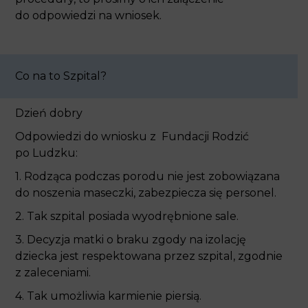
Co na to Szpital?
Dzień dobry
Odpowiedzi do wniosku z Fundacji Rodzić
po Ludzku:
1. Rodząca podczas porodu nie jest zobowiązana
do noszenia maseczki, zabezpiecza się personel.
2. Tak szpital posiada wyodrębnione sale.
3. Decyzja matki o braku zgody na izolację dziecka
jest respektowana przez szpital, zgodnie
z zaleceniami.
4. Tak umożliwia karmienie piersią.
5. Tak w przypadku braku przeciwwskazań
medycznych, noworodki wypisywane są razem
z matką.