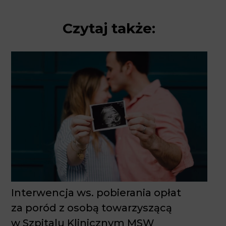
Interwencja ws. pobierania opłat
za poród z osobą towarzyszącą
w Szpitalu Klinicznym MSW
w Warszawie
List interwencyjny Fundacji z dn. 16.09.2014 r. skierowany
do Centralnego Szpitala Klinicznego MSW w Warszawie.