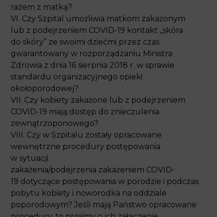
VI. Czy Szpital umożliwia matkom zakażonym lub
z podejrzeniem COVID-19 kontakt „skóra do skóry”
ze swoimi dziećmi przez czas gwarantowany
w rozporządzaniu Ministra Zdrowia z dnia
16 sierpnia 2018 r. w sprawie standardu
organizacyjnego opieki okołoporodowej?
VII. Czy kobiety zakażone lub z podejrzeniem
COVID-19 mają dostęp do znieczulenia
zewnątrzoponowego?
VIII. Czy w Szpitalu zostały opracowane
wewnętrzne procedury postępowania w sytuacji
zakażenia/podejrzenia zakażeniem COVID-
19 dotyczące postępowania w porodzie i podczas
pobytu kobiety i noworodka na oddziale
poporodowym? Jeśli mają Państwo opracowane
procedury, to prosimy o ich załączenie
do odpowiedzi na wniosek.