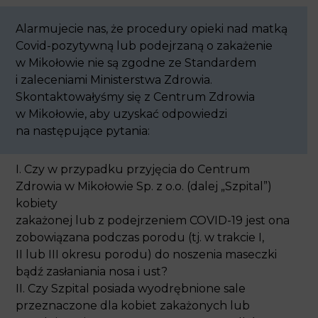
Alarmujecie nas, że procedury opieki nad matką
Covid-pozytywną lub podejrzaną o zakażenie
w Mikołowie nie są zgodne ze Standardem
i zaleceniami Ministerstwa Zdrowia.
Skontaktowałyśmy się z Centrum Zdrowia
w Mikołowie, aby uzyskać odpowiedzi
na następujące pytania:
I. Czy w przypadku przyjęcia do Centrum Zdrowia
w Mikołowie Sp. z o.o. (dalej „Szpital”) kobiety
zakażonej lub z podejrzeniem COVID-19 jest ona
zobowiązana podczas porodu (tj. w trakcie I, II lub
III okresu porodu) do noszenia maseczki bądź
zasłaniania nosa i ust?
II. Czy Szpital posiada wyodrębnione sale
przeznaczone dla kobiet zakażonych lub
z podejrzeniem COVID-19 oraz noworodków