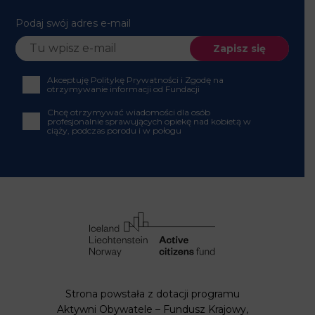
Akceptuję Politykę Prywatności i Zgodę na
otrzymywanie informacji od Fundacji
Chcę otrzymywać wiadomości dla osób profesjonalnie
sprawujących opiekę nad kobietą w ciąży, podczas
porodu i w połogu
Strona powstała z dotacji programu Aktywni
Obywatele – Fundusz Krajowy,
finansowanego z Funduszy EOG