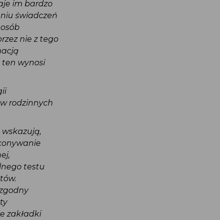
aje im bardzo
laniu świadczeń
a osób
rzez nie z tego
rmacją
zt ten wynosi
gii
dów rodzinnych
ób wskazują,
wykonywanie
nej,
alnego testu
ntów.
iezgodny
ęty
ie zakładki