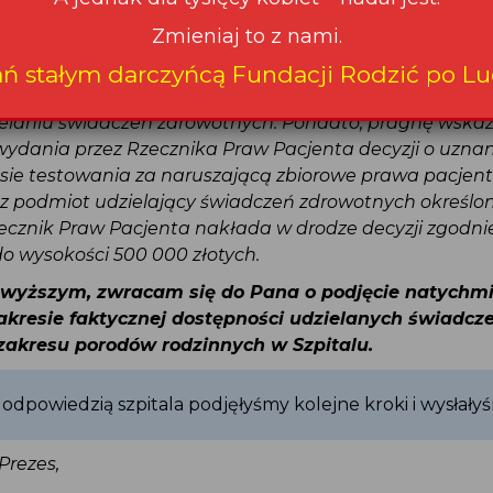
które wprowadziły odgórny nakaz posiadania wyników 
cności wirusa SARS CoV-2 przez osoby towarzyszące prz
st wskazując, że stanowi to praktykę naruszającą zbi
zez ograniczenie prawa rodzących pacjentek do obecn
udzielaniu świadczeń zdrowotnych. Ponadto, pragnę wska
 wydania przez Rzecznika Praw Pacjenta decyzji o uzna
resie testowania za naruszającą zbiorowe prawa pacjen
zez podmiot udzielający świadczeń zdrowotnych określ
ecznik Praw Pacjenta nakłada w drodze decyzji zgodnie 
do wysokości 500 000 złotych.
owyższym, zwracam się do Pana o podjęcie natychm
zakresie faktycznej dostępności udzielanych świadc
 zakresu porodów rodzinnych w Szpitalu.
 odpowiedzią szpitala podjęłyśmy kolejne kroki i wysłał
Prezes,