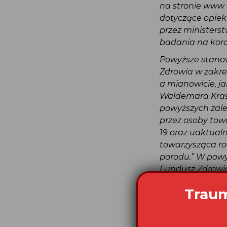
na stronie www
dotyczące opie
przez ministers
badania na kor
Powyższe stano
Zdrowia w zakre
a mianowicie, 
Waldemara Kras
powyższych za
przez osoby to
19 oraz uaktual
towarzysząca ro
porodu.” W pow
Fundusz Zdrow
testu PCR w kie
https://www.rpo
porodzie-rodzi
Rzecznik Praw 