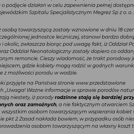
bą o podjęcie działań w celu zapewnienia pełnej dostę
jewódzkim Szpitalu Specjalistycznym Megrez Sp z o. o.
y z osobą towarzyszącą zostały wznowione w dniu 18 cz
szczególnionej jednostce leczniczej, stanowi bardzo do
ch i okolic, zwłaszcza biorąc pod uwagę fakt, iż Oddział 
 oraz Oddział Neonatologiczny zostały dopiero co odda
onym remoncie. Cieszy wiadomość, że trakt porodowy 
iejscem, gdzie kobiety mogą rodzić w godnych warun
że z możliwości porodu w wodzie.
ki przyjęte na Państwa stronie www przedstawione
ch „Uwaga! Ważne informacje w sprawie porodów natur
zają niestety, iż porody
rodzinne stają się bardziej pr
ionych oraz zamożnych
, a nie faktycznym otwarciem S
e wszystkim osobom towarzyszącym wspierania kobiet
nie pkt 2 Zasad nakłada bowiem, w przypadku osób ni
eprowadzenia osobom towarzyszącym na własny koszt 