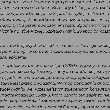
h pacjentek zostaje tym samym pozbawianych lub zost
ystanie z prawa do obecności osoby bliskiej przy udzie
przez wprowadzenie przez Szpital restrykcji testowani
 obwarowanych dodatkowo obowiązkiem poniesienia p
 związanych z przeprowadzeniem testu. Zgodnie z info
nicznie na Izbie Przyjęć Szpitala w dniu 29 lipca br. kos
ltantów krajowych w dziedzinie położnictwa i ginekolo
nie perinatologii w sprawie możliwości odbywania poro
tanu epidemii
ce, opublikowane w dniu 15 lipca 2020 r., w jasny spos
opuszczenia osoby towarzyszącej do porodu nie jest 
ie wypełnienie w trakcie porodu ankiety epidemiologicz
lu także jest przeprowadzana. Wymóg posiadania aktu
szącej widniał we wcześniejszych zaleceniach konsulta
Fundacji Rodzić po Ludzku, która uznała ten zapis za n
enia uległy zmianie i wspomniany wymóg został usuni
sekwencją kolejnej interwencji Fundacji było stworzen