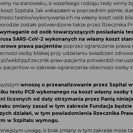
toimy na stanowisku, iż wszelkiego rodzaju testy winny 
koszt Szpitala. Jak wskazałam w poprzednim piśmie, st
tności testów/wykonywania ich na własny koszt osób bl
 porodzie zostało potwierdzone także przez Rzecznika P
ż
wymaganie od osób towarzyszących posiadania t
irusa SARS-CoV-2 wykonanych na własny koszt sta
biorowe prawa pacjentów
poprzez ograniczenie prawa
ecności osoby bliskiej przy udzielaniu świadczeń zdro
v.pl/web/rpp/rzecznik-praw-pacjenta-potwierdzil-narus
w-pacjentow-w-zakresie-ograniczenia-obecnosci-osoby-
owyższym
wnoszę o przeanalizowanie przez Szpital
niku testu PCR wykonanego na koszt własny osoby
dni liczonych od daty otrzymania przez Panią ninie
raku zmiany zasad w tym zakresie Fundacja będz
lszych działań, w tym powiadomienia Rzecznika Pra
cym w Szpitalu wymogu.
niniejszym uwagę, iż brak zmiany w tym zakresie może t