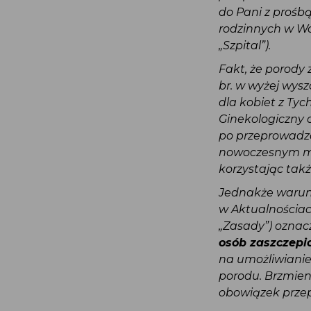
do Pani z proś
rodzinnych w Wo
„Szpital”).
Fakt, że porod
br. w wyżej wy
dla kobiet z Ty
Ginekologiczny
po przeprowadz
nowoczesnym m
korzystając tak
Jednakże warun
w Aktualnościa
„Zasady”) oznac
osób zaszczep
na umożliwiani
porodu. Brzmie
obowiązek prz