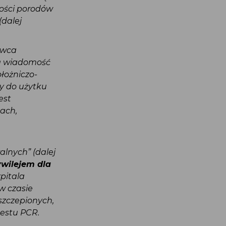
pności porodów
 (dalej
erwca
brą wiadomość
Położniczo-
ny do użytku
jest
kach,
alnych” (dalej
zywilejem dla
zpitala
 w czasie
eszczepionych,
testu PCR.