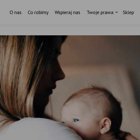
O nas
Co robimy
Wspieraj nas
Twoje prawa
Sklep
Za każdym pismem do ministr
stoi czyjaś historia.
I ktoś, kto nas wspiera.
ostań stałym darczyńcą Fundacji Rodzić po Ludzk