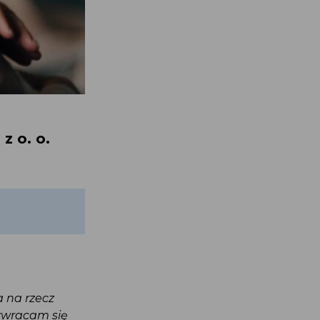
 z o. o.
ła na rzecz
 zwracam się