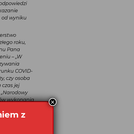
i odpowiedzi
skazanie
ym od wyniku
sterstwo
szłego roku,
tanu Pana
zeniu – „W
azywania
ierunku COVID-
ży, czy osoba
 czas jej
iż „Narodowy
wców wykonania
nkiem-udzialu-w-
 interwencje