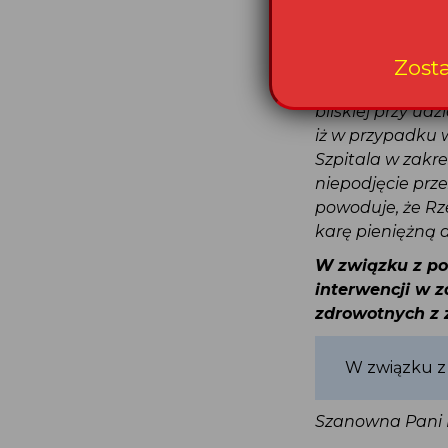
w szpitalach, 
w kierunku obe
rodzinnym wpro
pacjentów popr
bliskiej przy 
iż w przypadku
Szpitala w zak
niepodjęcie pr
powoduje, że Rz
karę pieniężną 
W związku z p
interwencji w 
zdrowotnych z
W związku z
Szanowna Pani 