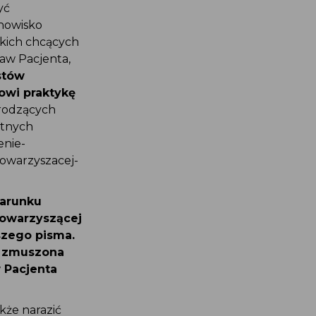
być
anowisko
iskich chcących
raw Pacjenta,
estów
nowi praktykę
 rodzących
wotnych
zenie-
towarzyszacej-
 warunku
 towarzyszącej
jszego pisma.
ie zmuszona
w Pacjenta
akże narazić