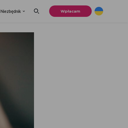
Niezbędnik
Wpłacam
×
a
u.