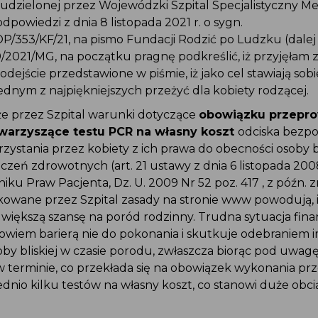
 udzielonej przez Wojewódzki Szpital Specjalistyczny Me
), odpowiedzi z dnia 8 listopada 2021 r. o sygn.
P/353/KF/21, na pismo Fundacji Rodzić po Ludzku (dalej
0/2021/MG, na początku pragnę podkreślić, iż przyjęła
dejście przedstawione w piśmie, iż jako cel stawiają so
jednym z najpiękniejszych przeżyć dla kobiety rodzącej.
kże przez Szpital warunki dotyczące
obowiązku przepr
owarzyszące testu PCR na własny koszt
odciska bezp
rzystania przez kobiety z ich prawa do obecności osoby b
dczeń zdrowotnych (art. 21 ustawy z dnia 6 listopada 20
niku Praw Pacjenta, Dz. U. 2009 Nr 52 poz. 417 , z późn. z
likowane przez Szpital zasady na stronie www powodują, 
 większą szansę na poród rodzinny. Trudna sytuacja fi
ę bowiem barierą nie do pokonania i skutkuje odebraniem
oby bliskiej w czasie porodu, zwłaszcza biorąc pod uwagę,
 w terminie, co przekłada się na obowiązek wykonania p
ednio kilku testów na własny koszt, co stanowi duże obc