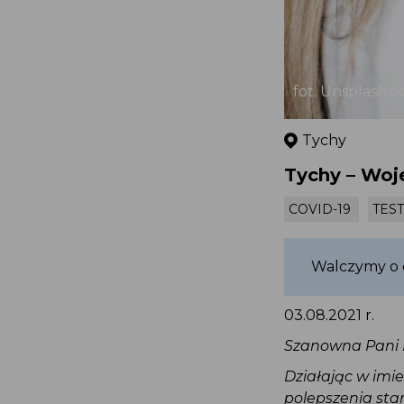
fot. Unsplash
Tychy
Tychy – Woj
COVID-19
TE
Walczymy o
03.08.2021 r.
Szanowna Pani 
Działając w imi
polepszenia st