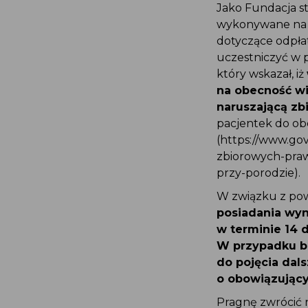
Jako Fundacja s
wykonywane na 
dotyczące odpła
uczestniczyć w
który wskazał, i
na obecność w
naruszającą z
pacjentek do ob
(https://www.go
zbiorowych-pra
przy-porodzie).
W związku z p
posiadania wy
w terminie 14 
W przypadku b
do pojęcia da
o obowiązują
Pragnę zwrócić 