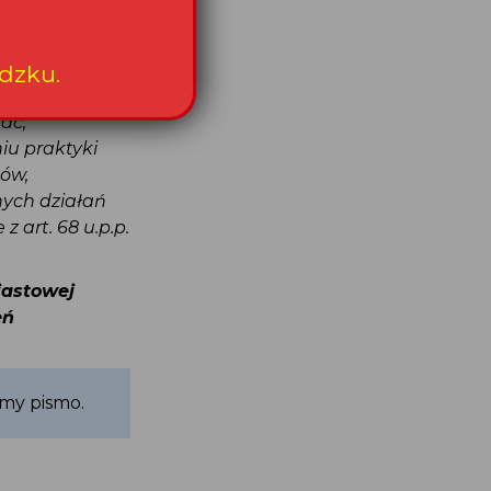
testów
y porodzie
orowe prawa
ości osoby
zać,
niu praktyki
tów,
onych działań
z art. 68 u.p.p.
iastowej
zeń
yśmy pismo.