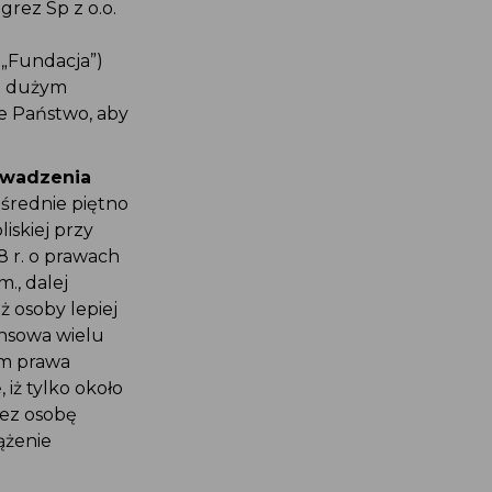
grez Sp z o.o.
 „Fundacja”)
m z dużym
bie Państwo, aby
owadzenia
ośrednie piętno
liskiej przy
08 r. o prawach
m., dalej
iż osoby lepiej
nansowa wielu
 im prawa
 iż tylko około
rzez osobę
iążenie