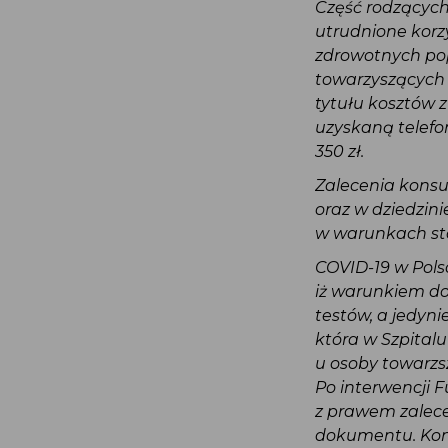
Część rodzącyc
utrudnione korz
zdrowotnych po
towarzyszących
tytułu kosztów
uzyskaną telefo
350 zł.
Zalecenia konsu
oraz w dziedzi
w warunkach s
COVID-19 w Pols
iż warunkiem d
testów, a jedyn
która w Szpita
u osoby towarz
Po interwencji 
z prawem zalec
dokumentu. Kon