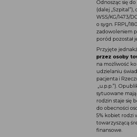
Odnosząc się do
(dalej „Szpital”
WSS/KG/1473/DO
o sygn. FRPL/18
zadowoleniem po
poród pozostał 
Przyjęte jedna
przez osoby t
na możliwość ko
udzielaniu świa
pacjenta i Rzecz
„u.p.p.”). Opub
sytuowane mają
rodzin staje si
do obecności os
5% kobiet rodzi
towarzyszącą śr
finansowe.