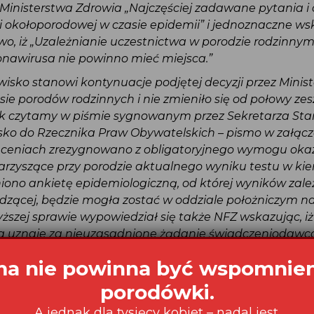
 Ministerstwa Zdrowia „Najczęściej zadawane pytania 
ki okołoporodowej w czasie epidemii” i jednoznaczne w
two, iż „Uzależnianie uczestnictwa w porodzie rodzinn
onawirusa nie powinno mieć miejsca.”
wisko stanowi kontynuacje podjętej decyzji przez Mini
sie porodów rodzinnych i nie zmieniło się od połowy ze
jak czytamy w piśmie sygnowanym przez Sekretarza S
ko do Rzecznika Praw Obywatelskich – pismo w załąc
leceniach zrezygnowano z obligatoryjnego wymogu ok
warzyszące przy porodzie aktualnego wyniku testu w k
niono ankietę epidemiologiczną, od której wyników zale
dzącej, będzie mogła zostać w oddziale położniczym na
yższej sprawie wypowiedział się także NFZ wskazując, 
ia uznaje za nieuzasadnione żądanie świadczenioda
runku COVID-19 przez osoby towarzyszące.” (źródło:
.gov.pl/pl/content/mz-rpo-test-na-covid-nie-jest-waru
nnym).
Pacjenta także zajął stanowisko w sprawie podejmując