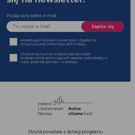
Podaj swój adres e-mail
Akceptuję Politykę Prywatności i Zgodę na
otrzymywanie informacji od Fundacji
Chcę otrzymywać wiadomości dla osób profesjonalnie
sprawujących opiekę nad kobietą w ciąży, podczas
porodu i w połogu
Strona powstała z dotacji programu Aktywni
Obywatele – Fundusz Krajowy,
finansowanego z Funduszy EOG