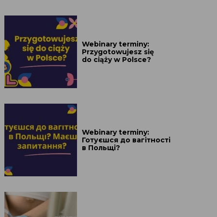
Webinary terminy:
Przygotowujesz się
do ciąży w Polsce?
Webinary terminy:
Готуєшся до вагітності
в Польщі?