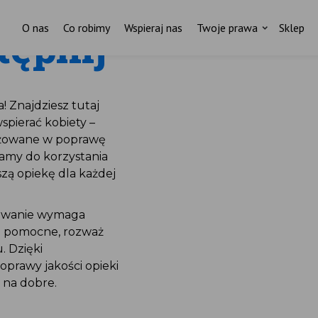
O nas
Co robimy
Wspieraj nas
Twoje prawa
Sklep
tępnij
! Znajdziesz tutaj
spierać kobiety –
gażowane w poprawę
camy do korzystania
szą opiekę dla każdej
otowanie wymaga
ie pomocne, rozważ
. Dzięki
oprawy jakości opieki
 na dobre.