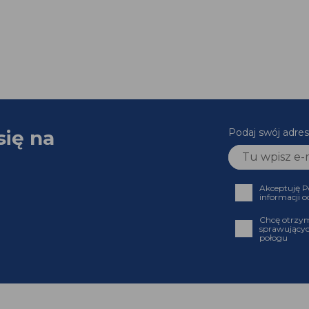
się na
Podaj swój adres
Akceptuję P
informacji o
Chcę otrzym
sprawującyc
połogu