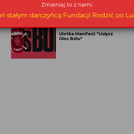
Zmieniaj to z nami.
ań stałym darczyńcą Fundacji Rodzić po Lu
Ulotka Manifest "Usłysz
Głos Bólu"