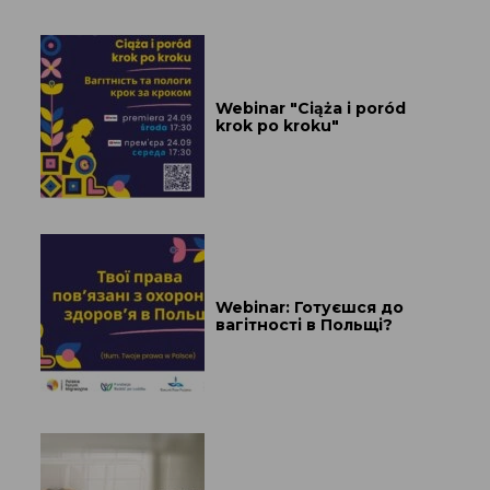
Webinar "Ciąża i poród
krok po kroku"
Webinar: Готуєшся до
вагітності в Польщі?