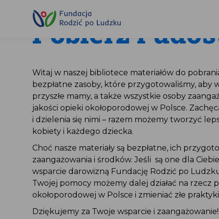
Przewiń
do
treści
Pobierz i udos
Witaj w naszej bibliotece materiałów do pobrania
bezpłatne zasoby, które przygotowaliśmy, aby w
przyszłe mamy, a także wszystkie osoby zaan
jakości opieki okołoporodowej w Polsce. Zachę
i dzielenia się nimi – razem możemy tworzyć lep
kobiety i każdego dziecka.
Choć nasze materiały są bezpłatne, ich przyg
zaangażowania i środków. Jeśli są one dla Cieb
wsparcie darowizną Fundację Rodzić po Ludzku
Twojej pomocy możemy dalej działać na rzecz p
okołoporodowej w Polsce i zmieniać złe praktyki
Dziękujemy za Twoje wsparcie i zaangażowanie!