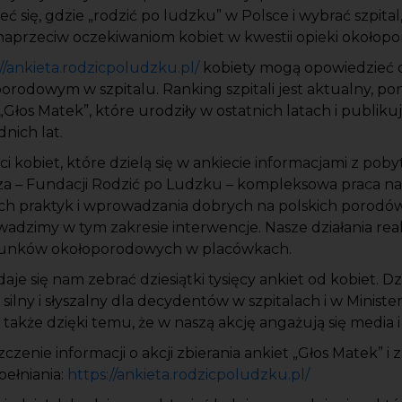
eć się, gdzie
„
rodzić po ludzku” w Polsce i wybrać szpital
naprzeciw oczekiwaniom kobiet w kwestii opieki okołopo
//ankieta.rodzicpoludzku.pl/
kobiety mogą opowiedzieć 
rodowym w szpitalu. Ranking szpitali jest aktualny, po
„
Głos Matek”, które urodziły w ostatnich latach i publiku
nich lat.
ci kobiet, które dzielą się w ankiecie informacjami z poby
sza – Fundacji Rodzić po Ludzku – kompleksowa praca na
ych praktyk i wprowadzania dobrych na polskich porodó
adzimy w tym zakresie interwencje. Nasze działania rea
unków okołoporodowych w placówkach.
je się nam zebrać dziesiątki tysięcy ankiet od kobiet. D
 silny i słyszalny dla decydentów w szpitalach i w Ministe
także dzięki temu, że w naszą akcję angażują się media i
czenie informacji o akcji zbierania ankiet
„
Głos Matek” i 
pełniania:
https://ankieta.rodzicpoludzku.pl/