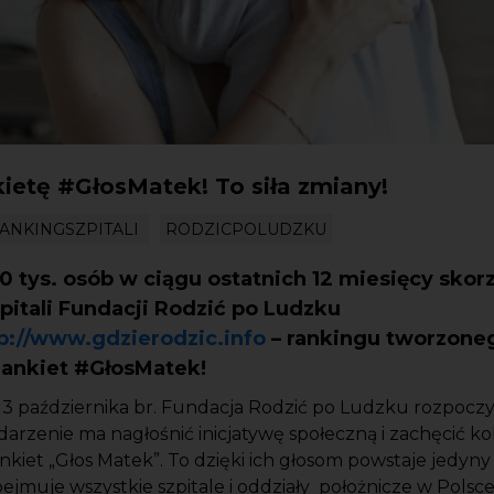
ietę #GłosMatek! To siła zmiany!
ANKINGSZPITALI
RODZICPOLUDZKU
0 tys. osób w ciągu ostatnich 12 miesięcy skor
pitali Fundacji Rodzić po Ludzku
p://www.gdzierodzic.info
– rankingu tworzone
 ankiet #GłosMatek!
y 3 października br. Fundacja Rodzić po Ludzku rozpoc
rzenie ma nagłośnić inicjatywę społeczną i zachęcić ko
ankiet
„
Głos Matek”. To dzięki ich głosom powstaje jedyny
bejmuje wszystkie szpitale i oddziały położnicze w Polsc