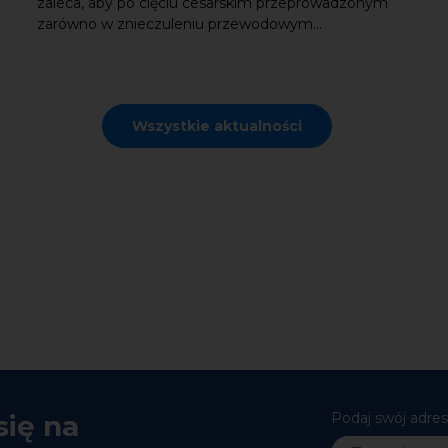
zaleca, aby po cięciu cesarskim przeprowadzonym
zarówno w znieczuleniu przewodowym...
Wszystkie aktualności
się na
Podaj swój adres