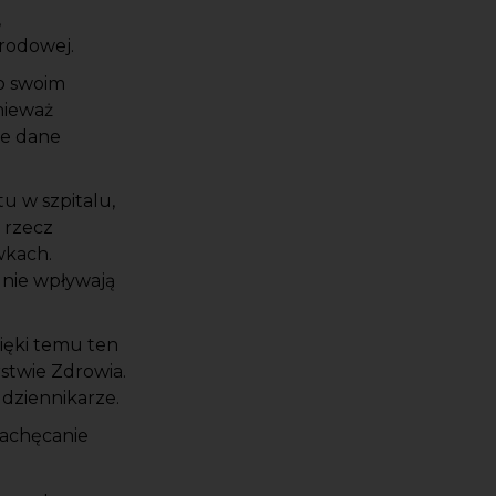
,
rodowej.
o swoim
nieważ
je dane
tu w szpitalu,
 rzecz
wkach.
lnie wpływają
zięki temu ten
rstwie Zdrowia.
 dziennikarze.
zachęcanie