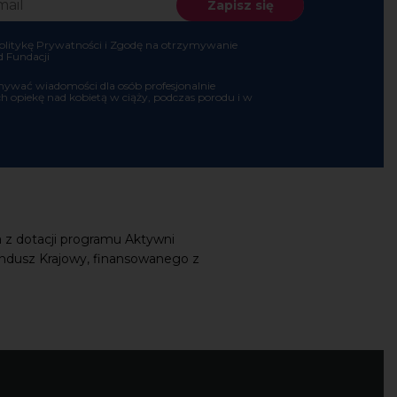
olitykę Prywatności i Zgodę na otrzymywanie
d Fundacji
ywać wiadomości dla osób profesjonalnie
h opiekę nad kobietą w ciąży, podczas porodu i w
 z dotacji programu Aktywni
ndusz Krajowy, finansowanego z