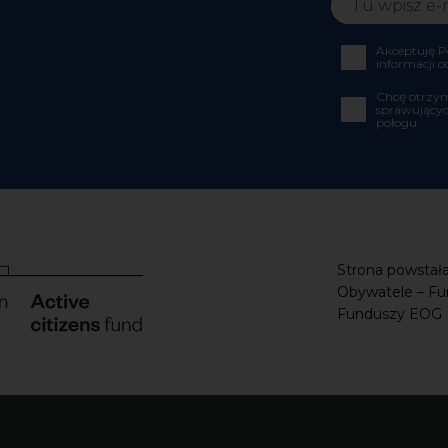
Akceptuję P
informacji o
Chcę otrzym
sprawującyc
połogu
Strona powstała
Obywatele – Fu
Funduszy EOG