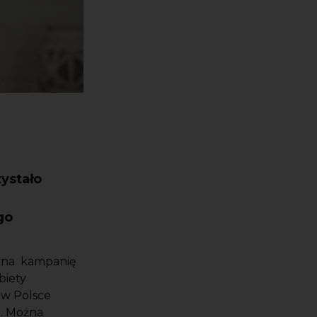
zystało
go
zyna kampanię
biety
 w Polsce
e. Można