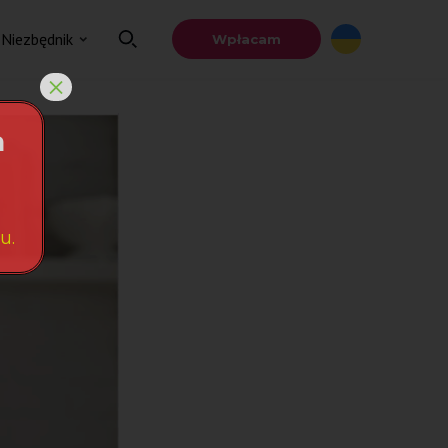
Niezbędnik
Wpłacam
×
a
u.