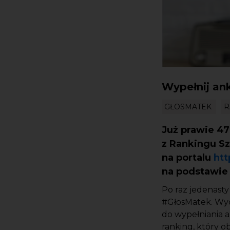
Wypełnij ank
GŁOSMATEK
R
Już prawie 47
z Rankingu Sz
na portalu
htt
na podstawie
Po raz jedenast
#GłosMatek. Wyda
do wypełniania 
ranking, który o