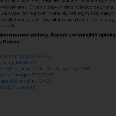
iedziałek będziemy odsłaniać kolejne zagadnienia, o kt
ie #GłosMatek. Chcemy, żeby ankieta była dobrze znana
 Jej wypełnienie powinno stać się kobiecym, siostrzany
rodziły, tworzą ranking szpitali i dzięki temu informują, 
o ludzku”.
głos ma moc zmiany. Razem zmieniajMY opiekę
w Polsce!
 kampanii.docx (14,01 KB)
ii.jpg (108,66 KB)
m QR do ankiety Głos Matek.jpg (134,37 KB)
gda Danaj.jpg (552,99 KB)
Matek kolor.pdf (4,06 MB)
atek.pdf (2,60 MB)