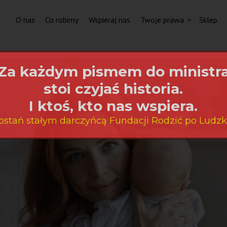
O nas
Co robimy
Wspieraj nas
Twoje prawa
Sklep
Za każdym pismem do ministr
stoi czyjaś historia.
I ktoś, kto nas wspiera.
ostań stałym darczyńcą Fundacji Rodzić po Ludzk