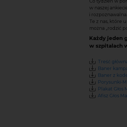
Co tydzień w pon
w naszej ankiec
i rozpoznawalna.
Te z nas, które u
można
„
rodzić p
Każdy jeden 
w szpitalach 
Treść główna
Baner kampan
Baner z kode
Porysunki-Ma
Plakat Głos 
Afisz Głos M