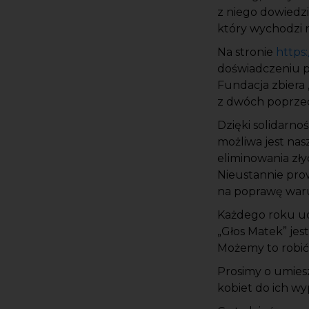
z niego dowiedzi
który wychodzi 
Na stronie
https:
doświadczeniu po
Fundacja zbiera
z dwóch poprzed
Dzięki solidarnoś
możliwa jest na
eliminowania zł
Nieustannie prow
na poprawę war
Każdego roku uda
„
Głos Matek” jest
Możemy to robić 
Prosimy o umiesz
kobiet do ich wy