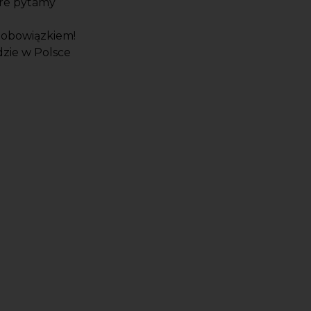
óre pytamy
m obowiązkiem!
gdzie w Polsce