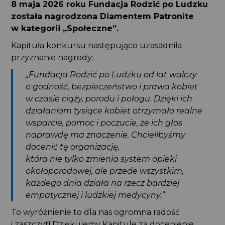
8 maja 2026 roku Fundacja Rodzić po Ludzku
została nagrodzona Diamentem Patronite
w kategorii „Społeczne”.
Kapituła konkursu następująco uzasadniła
przyznanie nagrody:
„Fundacja Rodzić po Ludzku od lat walczy
o godność, bezpieczeństwo i prawa kobiet
w czasie ciąży, porodu i połogu. Dzięki ich
działaniom tysiące kobiet otrzymało realne
wsparcie, pomoc i poczucie, że ich głos
naprawdę ma znaczenie. Chcielibyśmy
docenić tę organizację,
która nie tylko zmienia system opieki
okołoporodowej, ale przede wszystkim,
każdego dnia działa na rzecz bardziej
empatycznej i ludzkiej medycyny.”
To wyróżnienie to dla nas ogromna radość
i zaszczyt! Dziękujemy Kapitule za docenienie