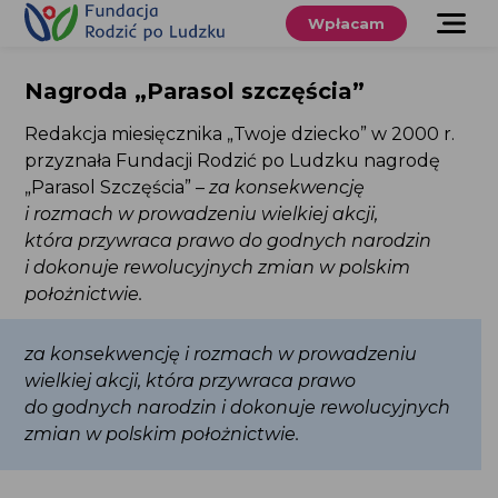
Przewiń
do
Wpłacam
treści
O nas
Nagroda „Parasol szczęścia”
Co robimy
Redakcja miesięcznika „Twoje dziecko” w 2000 r.
przyznała Fundacji Rodzić po Ludzku nagrodę
Wspieraj
„Parasol Szczęścia” –
za konsekwencję
nas
i rozmach w prowadzeniu wielkiej akcji,
która przywraca prawo do godnych narodzin
Twoje prawa
i dokonuje rewolucyjnych zmian w polskim
położnictwie.
Sklep
za konsekwencję i rozmach w prowadzeniu
Niezbędnik
wielkiej akcji, która przywraca prawo
do godnych narodzin i dokonuje rewolucyjnych
zmian w polskim położnictwie.
Search
for:
Search Button