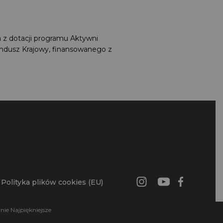
a z dotacji programu Aktywni
undusz Krajowy, finansowanego z
G
Polityka plików cookies (EU)
wnie Najpiękniejsze