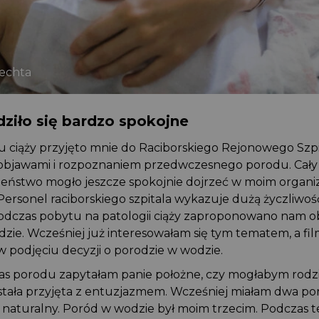
plechta
dziło się bardzo spokojne
u ciąży przyjęto mnie do Raciborskiego Rejonowego Szpi
 z objawami i rozpoznaniem przedwczesnego porodu. Cały
aleństwo mogło jeszcze spokojnie dojrzeć w moim organi
o. Personel raciborskiego szpitala wykazuje dużą życzliwo
 Podczas pobytu na patologii ciąży zaproponowano nam o
dzie. Wcześniej już interesowałam się tym tematem, a f
ł w podjęciu decyzji o porodzie w wodzie.
czas porodu zapytałam panie położne, czy mogłabym rod
stała przyjęta z entuzjazmem. Wcześniej miałam dwa po
ód naturalny. Poród w wodzie był moim trzecim. Podczas