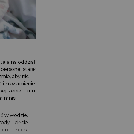
tala na oddział
 personel starał
zmie, aby nic
ść i zrozumienie
bejrzenie filmu
ilm mnie
zić w wodzie.
rody – cięcie
 tego porodu