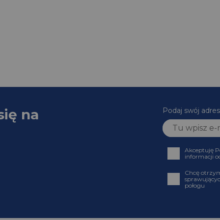
się na
Podaj swój adr
Akceptuję
informacji
Chcę otrz
sprawujący
połogu