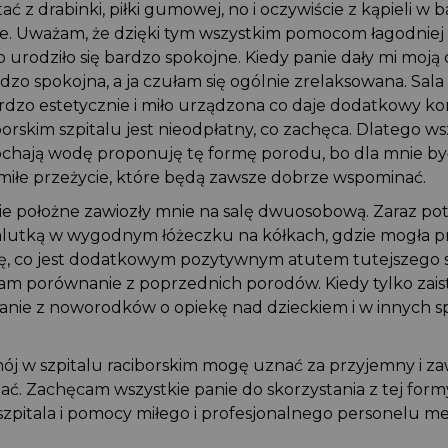
ać z drabinki, piłki gumowej, no i oczywiście z kąpieli w
e. Uważam, że dzięki tym wszystkim pomocom łagodni
o urodziło się bardzo spokojne. Kiedy panie dały mi moj
bardzo spokojna, a ja czułam się ogólnie zrelaksowana. S
ardzo estetycznie i miło urządzona co daje dodatkowy k
borskim szpitalu jest nieodpłatny, co zachęca. Dlatego 
kochają wodę proponuję tę formę porodu, bo dla mnie b
 miłe przeżycie, które będą zawsze dobrze wspominać.
nie położne zawiozły mnie na salę dwuosobową. Zaraz p
alutką w wygodnym łóżeczku na kółkach, gdzie mogła
ę, co jest dodatkowym pozytywnym atutem tutejszego sz
m porównanie z poprzednich porodów. Kiedy tylko zais
panie z noworodków o opiekę nad dzieckiem i w innych 
.
mój w szpitalu raciborskim mogę uznać za przyjemny i 
ać. Zachęcam wszystkie panie do skorzystania z tej for
 szpitala i pomocy miłego i profesjonalnego personelu