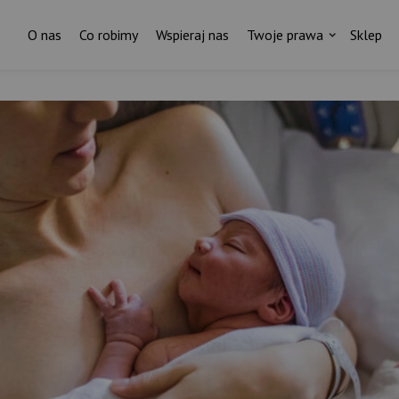
O nas
Co robimy
Wspieraj nas
Twoje prawa
Sklep
Za każdym pismem do ministr
stoi czyjaś historia.
I ktoś, kto nas wspiera.
ostań stałym darczyńcą Fundacji Rodzić po Ludzk