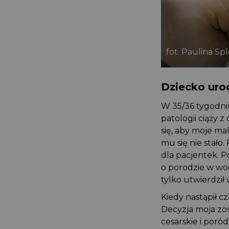
fot. Paulina S
Dziecko uro
W 35/36 tygodni
patologii ciąży
się, aby moje m
mu się nie stał
dla pacjentek.
o porodzie w wo
tylko utwierdzi
Kiedy nastąpił 
Decyzja moja zo
cesarskie i por