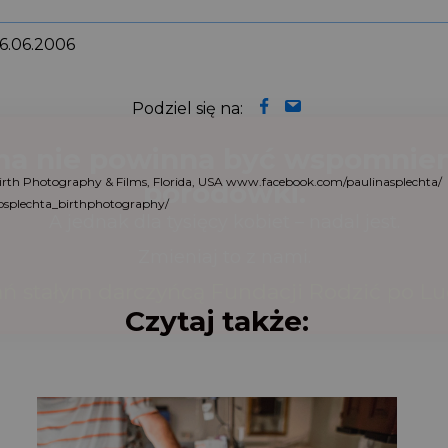
 16.06.2006
Podziel się na:
a Birth Photography & Films, Florida, USA www.facebook.com/paulinasplechta
psplechta_birthphotography/
Czytaj także: