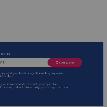
es e-mail
 Politykę Prywatności i Zgodę na otrzymywanie
 od Fundacji
ymywać wiadomości dla osób profesjonalnie
ch opiekę nad kobietą w ciąży, podczas porodu i w