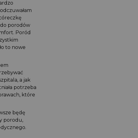
 bardzo
ej odczuwałam
ą córeczkę
ala do porodów
omfort. Poród
wszystkim
yło to nowe
otem
 przebywać
pitala, a jak
tniała potrzeba
sprawach, które
zawsze będę
my porodu,
 medycznego.