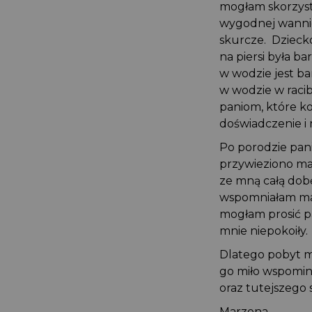
mogłam skorzyst
wygodnej wanni
skurcze. Dzieck
na piersi była 
w wodzie jest b
w wodzie w raci
paniom, które 
doświadczenie i
Po porodzie pa
przywieziono m
ze mną całą dob
wspomniałam ma
mogłam prosić 
mnie niepokoiły
Dlatego pobyt 
go miło wspomin
oraz tutejszego
Marzena