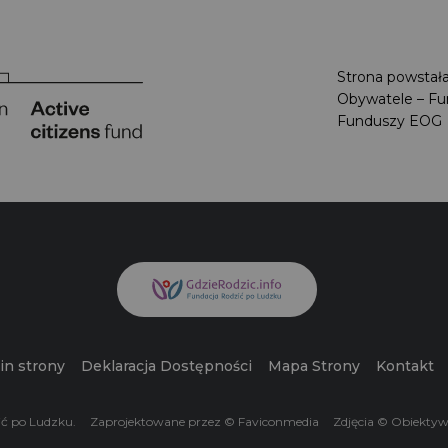
Strona powstał
Obywatele – F
Funduszy EO
in strony
Deklaracja Dostępności
Mapa Strony
Kontakt
ić po Ludzku.
Zaprojektowane przez © Faviconmedia
Zdjęcia © Obiekty