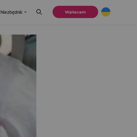
Niezbędnik
Wpłacam
×
a
u.