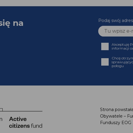
się na
Podaj swój adr
Akceptuję
informacji
Chcę otrz
sprawujący
połogu
Strona powstał
Obywatele – F
Funduszy EO