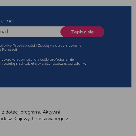
es e-mail
 Politykę Prywatności i Zgodę na otrzymywanie
 od Fundacji
ymywać wiadomości dla osób profesjonalnie
ch opiekę nad kobietą w ciąży, podczas porodu i w
a z dotacji programu Aktywni
undusz Krajowy, finansowanego z
G