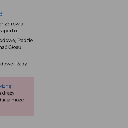
ać
ter Zdrowia
 raportu.
arodowej Radzie
chać Głosu
arodowej Rady
wiznę.
la drąży
ndacja może