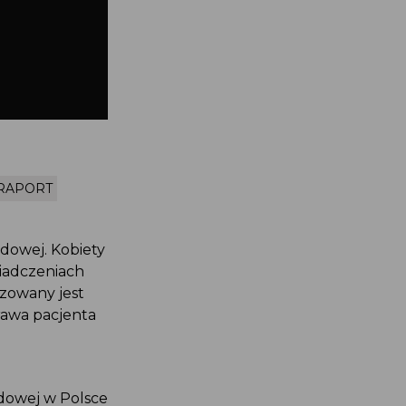
RAPORT
odowej. Kobiety
wiadczeniach
lizowany jest
prawa pacjenta
odowej w Polsce