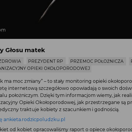
.com
szy Głosu matek
O ZDROWIA
PREZYDENT RP
PRZEMOC POŁOŻNICZA
ANIZACYJNY OPIEKI OKOŁOPORODOWEJ
ek ma moc zmiany” – to stały monitoring opieki okołopor
kietę internetową szczegółowo opowiadają o swoich doś
talu położniczym. Dzięki tym informacjom wiemy, jak rea
izacyjny Opieki Okołoporodowej, jak przestrzegane są 
medyczny traktuje kobiety z szacunkiem i godnością.
nę ankieta.rodzicpoludzku.pl
nkiet od kobiet opracowaliśmy raport o opiece okołopor