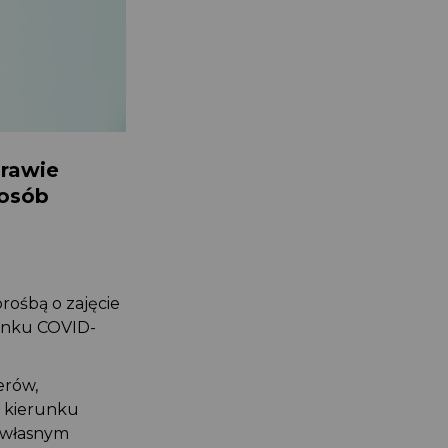
prawie
 osób
rośbą o zajęcie
runku COVID-
erów,
w kierunku
e własnym