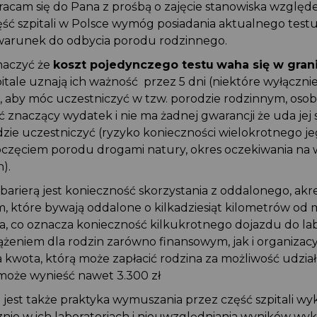
wracam się do Pana z prośbą o zajęcie stanowiska względ
ęść szpitali w Polsce wymóg posiadania aktualnego testu,
warunek do odbycia porodu rodzinnego.
naczyć że
koszt pojedynczego testu
waha się w gran
zpitale uznają ich ważność przez 5 dni (niektóre wyłącznie
aby móc uczestniczyć w tzw. porodzie rodzinnym, osob
 znaczący wydatek i nie ma żadnej gwarancji że uda jej s
zie uczestniczyć (ryzyko konieczności wielokrotnego j
częciem porodu drogami natury, okres oczekiwania na 
).
arierą jest konieczność skorzystania z oddalonego, a
m, które bywają oddalone o kilkadziesiąt kilometrów od 
a, co oznacza konieczność kilkukrotnego dojazdu do labo
żeniem dla rodzin zarówno finansowym, jak i organizac
kwota, którą może zapłacić rodzina za możliwość udzia
oże wynieść nawet 3.300 zł
 jest także praktyka wymuszania przez część szpitali w
znie w ich laboratoriach i nieuwzględniania wyników w