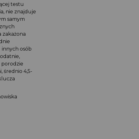
cej testu
, nie znajduje
 tym samym
cznych
a zakażona
dnie
d innych osób
dodatnie,
 porodzie
 średnio 4,5-
klucza
nowiska