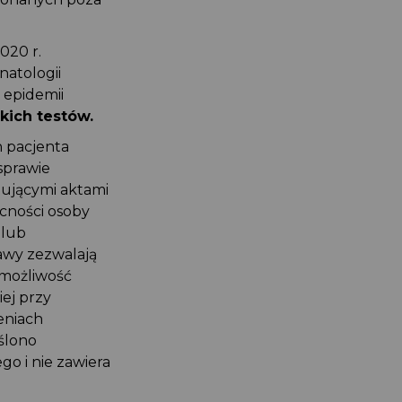
020 r.
natologii
 epidemii
ich testów.
h pacjenta
sprawie
zującymi aktami
cności osoby
 lub
awy zezwalają
możliwość
iej przy
eniach
ślono
go i nie zawiera