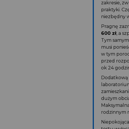
zakresie, z
praktyki. Cz
niezbędny 
Pragnę zaz
600 zł
, a s
Tym samym, 
musi ponieść
w tym porod
przed rozpo
ok 24 godzin
Dodatkową b
laboratoriu
zamieszkani
dużym obcią
Maksymalna 
rodzinnym m
Niepokojąca
testu wyłąc