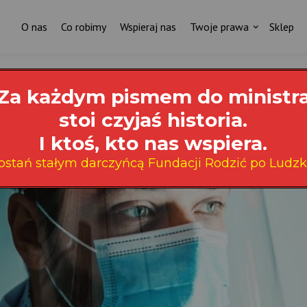
O nas
Co robimy
Wspieraj nas
Twoje prawa
Sklep
Za każdym pismem do ministr
stoi czyjaś historia.
I ktoś, kto nas wspiera.
ostań stałym darczyńcą Fundacji Rodzić po Ludzk