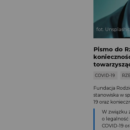
fot. Unsplash
Pismo do R
koniecznośc
towarzyszą
COVID-19
RZ
Fundacja Rodzić
stanowiska w s
19 oraz koniecz
W związku z 
o legalność
COVID-19 or