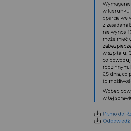
Wymaganie p
w kierunku 
oparcia we 
z zasadami 
nie wynosi 
może mieć u
zabezpiecze
w szpitalu. 
co powoduje
rodzinnym. 
6,5 dnia, c
to możliwoś
Wobec powyż
w tej sprawi
Pismo do Rz
Odpowiedź R