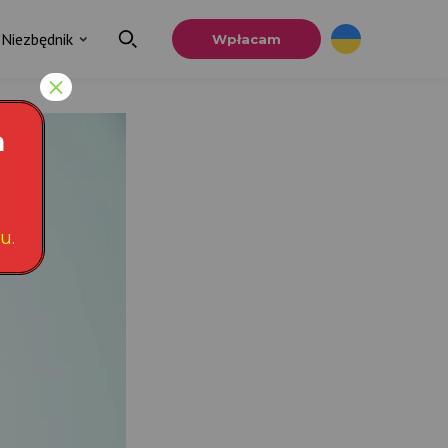
Niezbędnik
Wpłacam
×
a
u.