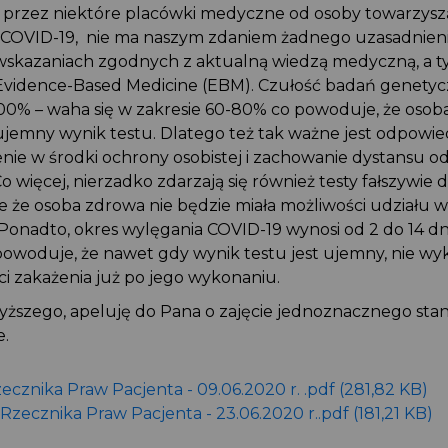
rzez niektóre placówki medyczne od osoby towarzyszą
COVID-19, nie ma naszym zdaniem żadnego uzasadnienia
wskazaniach zgodnych z aktualną wiedzą medyczną, a
Evidence-Based Medicine (EBM). Czułość badań genety
100% – waha się w zakresie 60-80% co powoduje, że osob
jemny wynik testu. Dlatego też tak ważne jest odpowie
nie w środki ochrony osobistej i zachowanie dystansu o
Co więcej, nierzadko zdarzają się również testy fałszywie 
 że osoba zdrowa nie będzie miała możliwości udziału w
Ponadto, okres wylęgania COVID-19 wynosi od 2 do 14 dni,
o powoduje, że nawet gdy wynik testu jest ujemny, nie wy
ci zakażenia już po jego wykonaniu.
szego, apeluję do Pana o zajęcie jednoznacznego sta
e.
ecznika Praw Pacjenta - 09.06.2020 r. .pdf (281,82 KB)
zecznika Praw Pacjenta - 23.06.2020 r..pdf (181,21 KB)