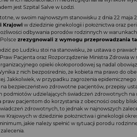
adem jest Szpital Salve w Łodzi.
stotne, w swoim najnowszym stanowisku z dnia 22 maja 2
i Krajowi
w dziedzinie ginekologii i położnictwa oraz peri
ożliwości odbywania porodów rodzinnych w warunkach
 Polsce
zrezygnowali z wymogu przeprowadzania tak
dzić po Ludzku stoi na stanowisku, że ustawa o prawac
 Praw Pacjenta oraz Rozporządzenie Ministra Zdrowia w 
rganizacyjnego opieki okołoporodowej są nadal obowią
ynika z nich bezpośrednio, że kobieta ma prawo do obe
ej. Jakkolwiek, w przypadku zagrożenia epidemicznego
na bezpieczeństwo zdrowotne pacjentów, przepisy ust
m podmiotów udzielających świadczeń zdrowotnych na 
a praw pacjentom do korzystania z obecności osoby blisk
świadczeń zdrowotnych, to jednak w najnowszych zalec
w Krajowych w dziedzinie położnictwa i ginekologii okre
inimum, jakie należy spełnić w sytuacji porodu rodzinne
zalecenia.