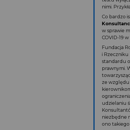
nimi. Przykł
Co bardzo i
Konsultanc
w sprawie m
COVID-19 w
Fundacja Ro
i Rzeczniku
standardu o
prawnymi. W
towarzysząc
ze względu 
kierowniko
ograniczeni
udzielaniu 
Konsultantó
niezbędne m
ono takiego 