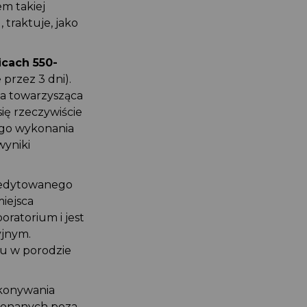
em takiej
 traktuje, jako
icach 550-
 przez 3 dni).
a towarzysząca
ię rzeczywiście
ego wykonania
wyniki
kredytowanego
miejsca
ratorium i jest
yjnym.
łu w porodzie
ykonywania
ykonanych poza