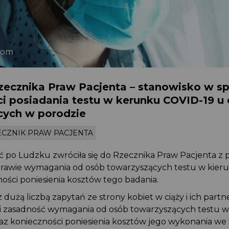
.com
zecznika Praw Pacjenta – stanowisko w s
i posiadania testu w kerunku COVID-19 u
cych w porodzie
ECZNIK PRAW PACJENTA
 po Ludzku zwróciła się do Rzecznika Praw Pacjenta z p
prawie wymagania od osób towarzyszących testu w kie
ności poniesienia kosztów tego badania.
dużą liczbą zapytań ze strony kobiet w ciąży i ich partn
 i zasadność wymagania od osób towarzyszących testu 
az konieczności poniesienia kosztów jego wykonania w