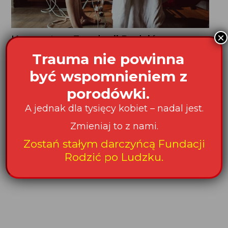
Komentarz Fundacji Rodzić
po Ludzku dot. refundacji
znieczulenia zewnątrzoponowego
na życzenie kobiety od 1 lipca 2015 r.
Od 1 lipca znieczulenie zewnątrzoponowe na życzenie
kobiety jest w Polsce refundowane. NFZ ma zapłacić
za to szpitalowi dodatkowe 400 zł. Cieszymy...
Zostań stałym darczyńcą Fundacji Rodzić po
Ludzku
.