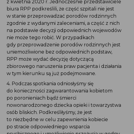
z kwietnia 2020 r. Jednocześnie przedstawiciele
biura RPP podkreślili, że część szpitali nie jest
w stanie przeprowadzać porodów rodzinnych
zgodnie z wydanymi zaleceniami, a część z nich
na podstawie decyzji odpowiednich wojewodów
nie może tego robić. W przypadkach
gdy przeprowadzenie porodów rodzinnych jest
uniemożliwione bez odpowiednich podstaw,
RPP może wydać decyzję dotyczącą
zbiorowego naruszenia praw pacjenta i działania
w tym kierunku są już podejmowane.
4. Podczas spotkania odniosłyśmy się
do konieczności zagwarantowania kobietom
po poronieniach bądź śmierci
nowonarodzonego dziecka opieki i towarzystwa
osób bliskich. Podkreśliłyśmy, że jest
to niezbędne w celu zapewnienia kobiecie
po stracie odpowiedniego wsparcia
psychicznego i umożliwienie przeżycia w godny