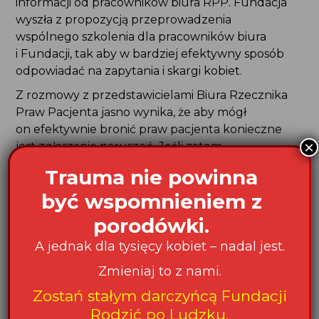
informacji od pracowników biura RPP. Fundacja
wyszła z propozycją przeprowadzenia
wspólnego szkolenia dla pracowników biura
i Fundacji, tak aby w bardziej efektywny sposób
odpowiadać na zapytania i skargi kobiet.
Z rozmowy z przedstawicielami Biura Rzecznika
Praw Pacjenta jasno wynika, że aby mógł
on efektywnie bronić praw pacjenta konieczne
×
jest zgłaszanie naruszeń. Jeśli zatem
doświadczyłaś nieprawidłowości w trakcie
Trauma nie powinna
pobytu w szpitalu skorzystaj ze wzoru skargi
być wspomnieniem z
do Rzecznika Praw Pacjenta dostępnego
na naszej stronie internetowej i zgłoś
porodówki.
naruszenie!
A jednak dla tysięcy kobiet – nadal jest.
W spotkaniu uczestniczyli:
Zmieniaj to z nami.
ze strony Biura Rzecznika Praw Pacjenta
Zostań stałym darczyńcą Fundacji
– Marzanna Bieńkowska za-ca Dyrektora DDK
Rodzić po Ludzku.