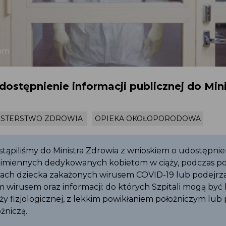
.com
dostępnienie informacji publicznej do Min
NISTERSTWO ZDROWIA
OPIEKA OKOŁOPORODOWA
stąpiliśmy do Ministra Zdrowia z wnioskiem o udostępnien
dnoimiennych dedykowanych kobietom w ciąży, podczas 
inach dziecka zakażonych wirusem COVID-19 lub podejr
tym wirusem oraz informacji: do których Szpitali mogą by
iąży fizjologicznej, z lekkim powikłaniem położniczym l
ożniczą.