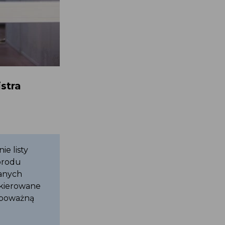
istra
ie listy
porodu
zanych
ć kierowane
ub poważną