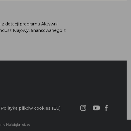
a z dotacji programu Aktywni
undusz Krajowy, finansowanego z
G
Polityka plików cookies (EU)
wnie Najpiękniejsze