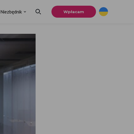
Niezbędnik
Wpłacam
×
a
u.