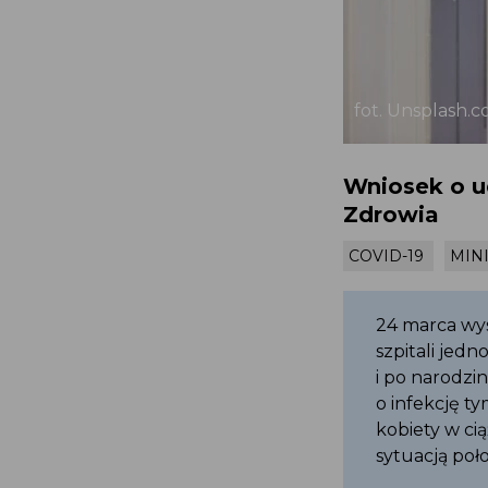
fot. Unsplash
Wniosek o u
Zdrowia
COVID-19
MI
24 marca wy
szpitali je
i po narodz
o infekcję 
kobiety w c
sytuacją poł