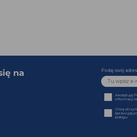
się na
Podaj swój adr
Akceptuję
informacji
Chcę otrz
sprawujący
połogu