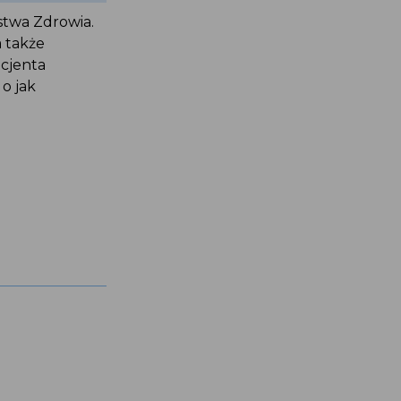
erstwa Zdrowia.
 a także
pacjenta
 o jak