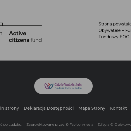
Strona powstał
Obywatele – F
Funduszy EO
in strony
Deklaracja Dostępności
Mapa Strony
Kontakt
ić po Ludzku.
Zaprojektowane przez © Faviconmedia
Zdjęcia © Obiekty