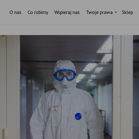
O nas
Co robimy
Wspieraj nas
Twoje prawa
Sklep
Za każdym pismem do ministr
stoi czyjaś historia.
I ktoś, kto nas wspiera.
ostań stałym darczyńcą Fundacji Rodzić po Ludzk