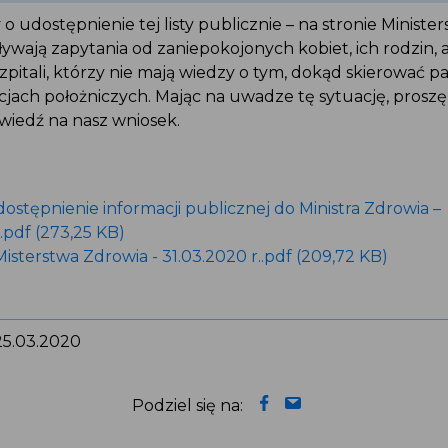
o udostępnienie tej listy publicznie – na stronie Minist
ływają zapytania od zaniepokojonych kobiet, ich rodzin,
 Szpitali, którzy nie mają wiedzy o tym, dokąd skierować 
cjach położniczych. Mając na uwadze tę sytuację, proszę
owiedź na nasz wniosek.
dostępnienie informacji publicznej do Ministra Zdrowia –
..pdf (273,25 KB)
isterstwa Zdrowia - 31.03.2020 r..pdf (209,72 KB)
: 25.03.2020
Podziel się na: