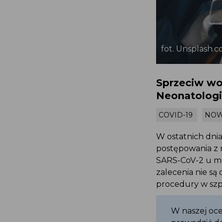
fot. Unsplash.
Sprzeciw wo
Neonatolog
COVID-19
NO
W ostatnich dni
postępowania z 
SARS-CoV-2 u mat
zalecenia nie s
procedury w szpi
W naszej ocen