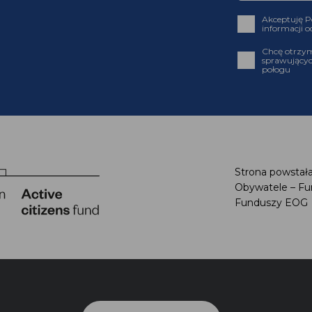
Akceptuję P
informacji o
Chcę otrzym
sprawującyc
połogu
Strona powstała
Obywatele – Fu
Funduszy EOG