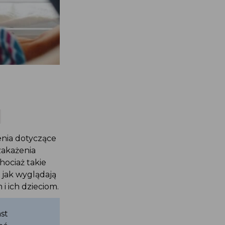
enia dotyczące
zakażenia
hociaż takie
 jak wyglądają
i ich dzieciom.
st