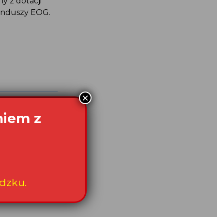
y z dotacji
unduszy EOG.
×
niem z
dzku.