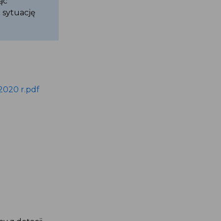
ąć
 sytuację
2020 r.pdf