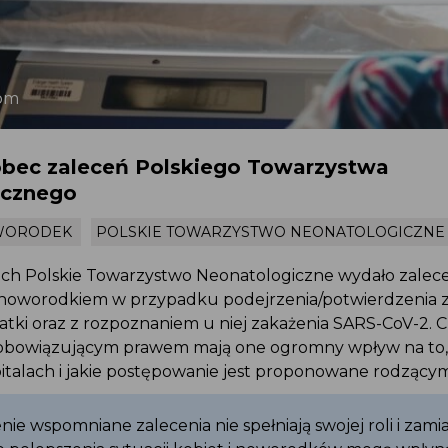
com
bec zaleceń Polskiego Towarzystwa
icznego
WORODEK
POLSKIE TOWARZYSTWO NEONATOLOGICZNE
ach Polskie Towarzystwo Neonatologiczne wydało zalec
noworodkiem w przypadku podejrzenia/potwierdzenia 
ki oraz z rozpoznaniem u niej zakażenia SARS-CoV-2. C
ą obowiązującym prawem mają one ogromny wpływ na to,
talach i jakie postępowanie jest proponowane rodzącym 
ie wspomniane zalecenia nie spełniają swojej roli i zamia