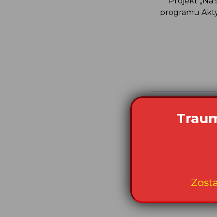
Projekt „Na 
programu Akty
Data publikacji: 
Traum
Zost