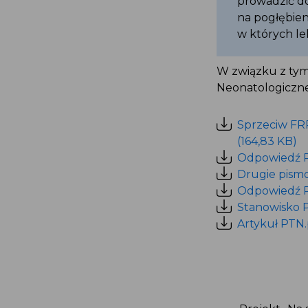
prowadzić do
na pogłębien
w których le
W związku z tym
Neonatologiczn
Sprzeciw FRP
(164,83 KB)
Odpowiedź P
Drugie pismo 
Odpowiedź PT
Stanowisko PT
Artykuł PTN.