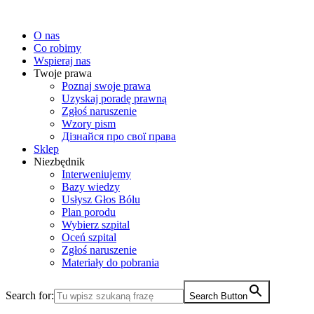
Przewiń
do
O nas
treści
Co robimy
Wspieraj nas
Twoje prawa
Poznaj swoje prawa
Uzyskaj poradę prawną
Zgłoś naruszenie
Wzory pism
Дiзнайся про свої права
Sklep
Niezbędnik
Interweniujemy
Bazy wiedzy
Usłysz Głos Bólu
Plan porodu
Wybierz szpital
Oceń szpital
Zgłoś naruszenie
Materiały do pobrania
Search for:
Search Button