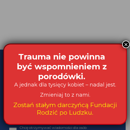
×
Trauma nie powinna
Bądź na bieżąco! Zapisz
być wspomnieniem z
się na newsletter:
porodówki.
A jednak dla tysięcy kobiet – nadal jest.
Podaj swój adres e-mail
Zmieniaj to z nami.
Zostań stałym darczyńcą Fundacji
Rodzić po Ludzku.
Akceptuję Politykę Prywatności i Zgodę na
otrzymywanie informacji od Fundacji
Chcę otrzymywać wiadomości dla osób