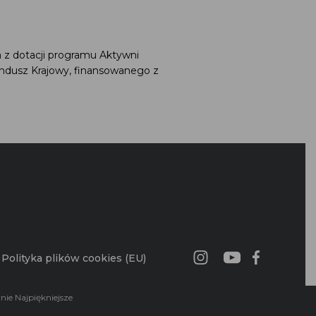
a z dotacji programu Aktywni
undusz Krajowy, finansowanego z
G
Polityka plików cookies (EU)
wnie Najpiękniejsze