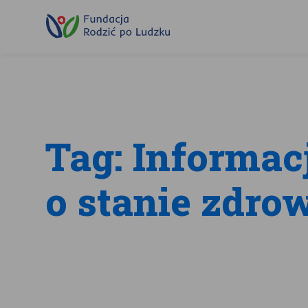
Przewiń
do
treści
Tag: Informac
Z
o stanie zdro