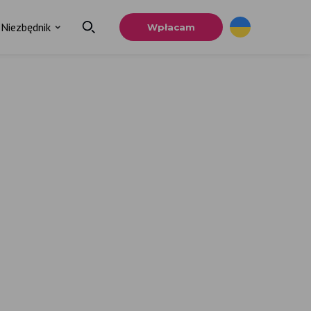
Niezbędnik
Wpłacam
×
a
u.