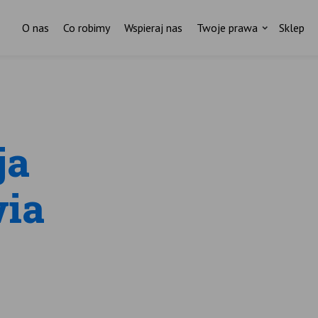
O nas
Co robimy
Wspieraj nas
Twoje prawa
Sklep
Za każdym pismem do ministr
stoi czyjaś historia.
ja
I ktoś, kto nas wspiera.
ostań stałym darczyńcą Fundacji Rodzić po Ludzk
wia