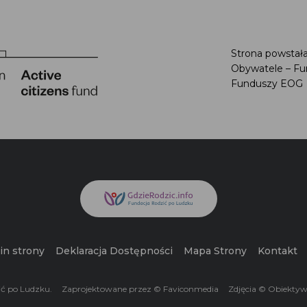
Strona powstał
Obywatele – F
Funduszy EO
in strony
Deklaracja Dostępności
Mapa Strony
Kontakt
ić po Ludzku.
Zaprojektowane przez © Faviconmedia
Zdjęcia © Obiekty