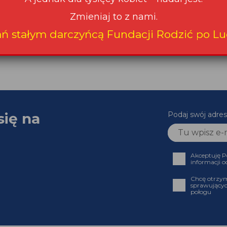
się na
Podaj swój adr
Akceptuję
informacji
Chcę otrz
sprawujący
połogu