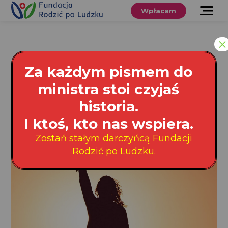
Przewiń
do
Wpłacam
treści
O nas
×
Co robimy
Tag: Wyszków
Za każdym pismem do
Wspieraj
ministra stoi czyjaś
nas
historia.
Wyszków
Twoje prawa
I ktoś, kto nas wspiera.
Zostań stałym darczyńcą Fundacji
Sklep
Rodzić po Ludzku.
Niezbędnik
Search
for:
Search Button