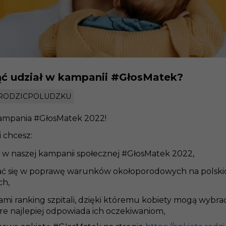
ąć udział w kampanii #GłosMatek?
RODZICPOLUDZKU
ampania #GłosMatek 2022
!
i chcesz:
ł w naszej kampanii społecznej #GłosMatek 2022,
ć się w poprawę warunków okołoporodowych na polski
h,
ami ranking szpitali, dzięki któremu kobiety mogą wybra
re najlepiej odpowiada ich oczekiwaniom,