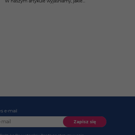
W naszym artykule wyjaśniamy, jakie...
es e-mail