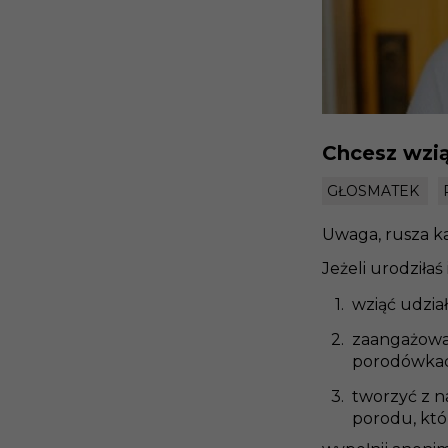
Chcesz wzi
GŁOSMATEK
Uwaga, rusza
k
Jeżeli urodziłaś 
wziąć udzia
zaangażowa
porodówkac
tworzyć z n
porodu, któ