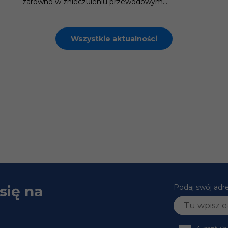
zarówno w znieczuleniu przewodowym...
Wszystkie aktualności
się na
Podaj swój adr