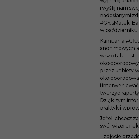
wypełnij anoni
i wyślij nam sw
nadesłanymi zdj
#GłosMatek. Ban
w październiku 
Kampania #GłosM
anonimowych ank
w szpitalu jest
okołoporodowyc
przez kobiety w
okołoporodowa w
i interweniować
tworzyć raport
Dzięki tym info
praktyk i wpro
Jeżeli chcesz 
swój wizerunek,
– zdjęcie przeds