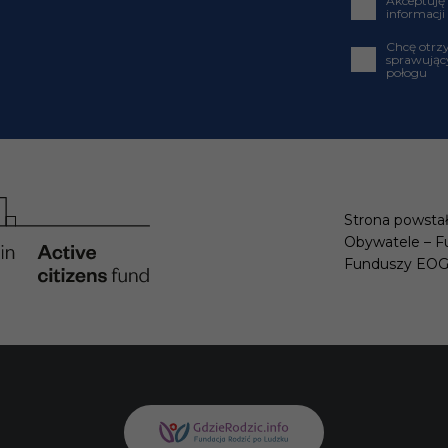
Akceptuję
informacji
Chcę otrz
sprawujący
połogu
Strona powstał
Obywatele – F
Funduszy EO