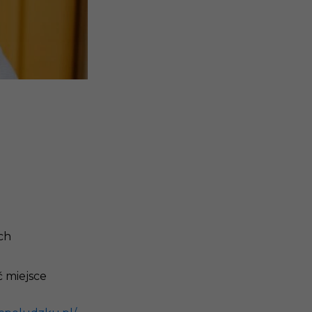
ch
ć miejsce