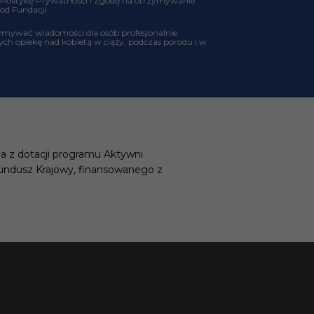
 Politykę Prywatności i Zgodę na otrzymywanie
 od Fundacji
ymywać wiadomości dla osób profesjonalnie
ch opiekę nad kobietą w ciąży, podczas porodu i w
a z dotacji programu Aktywni
undusz Krajowy, finansowanego z
G