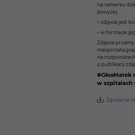
na ramieniu dzi
powyżej.
– zdjęcie jest k
– w formacie jpg
Zdjęcia prosimy 
malgorzata.gra
na rozpowszech
o publikacji zd
#GłosMatek 
w szpitalach
Zgoda na ro