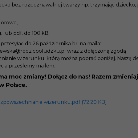
ecko bez rozpoznawalnej twarzy np. trzymając dziecko, j
olorowe,
. lub pdf. do 100 kB.
przesyłać do 26 października br. na maila:
jewska@rodzicpoludzku.pl wraz z dołączoną zgodą
nianie wizerunku, którą można pobrać poniżej. Naszą d
jęcia prześlemy mailem.
ma moc zmiany! Dołącz do nas! Razem zmienia
 w Polsce.
zpowszechnianie wizerunku.pdf (72,20 KB)