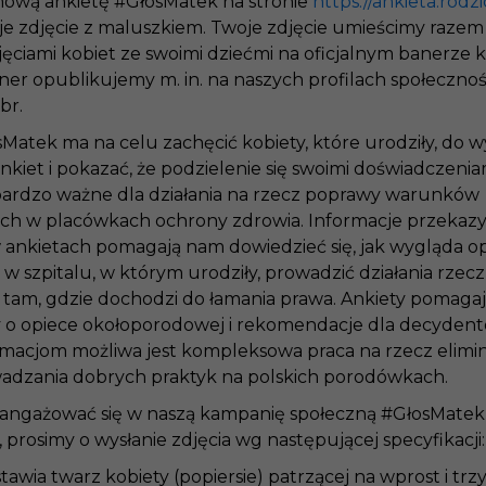
mową ankietę #GłosMatek na stronie
https://ankieta.rodz
oje zdjęcie z maluszkiem. Twoje zdjęcie umieścimy razem
ęciami kobiet ze swoimi dziećmi na oficjalnym banerze 
er opublikujemy m. in. na naszych profilach społeczno
br.
atek ma na celu zachęcić kobiety, które urodziły, do w
iet i pokazać, że podzielenie się swoimi doświadczenia
 bardzo ważne dla działania na rzecz poprawy warunków
h w placówkach ochrony zdrowia. Informacje przeka
 ankietach pomagają nam dowiedzieć się, jak wygląda o
 szpitalu, w którym urodziły, prowadzić działania rzec
 tam, gdzie dochodzi do łamania prawa. Ankiety pomagaj
y o opiece okołoporodowej i rekomendacje dla decydentó
rmacjom możliwa jest kompleksowa praca na rzecz elimi
wadzania dobrych praktyk na polskich porodówkach.
zaangażować się w naszą kampanię społeczną #GłosMatek 
 prosimy o wysłanie zdjęcia wg następującej specyfikacji:
tawia twarz kobiety (popiersie) patrzącej na wprost i trz