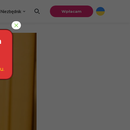
Niezbędnik
Wpłacam
×
a
u.