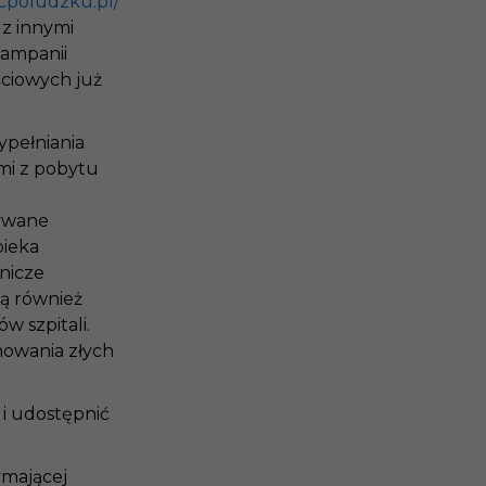
icpoludzku.pl/
 z innymi
kampanii
ściowych już
ypełniania
mi z pobytu
zywane
pieka
znicze
ą również
w szpitali.
nowania złych
i udostępnić
ymającej