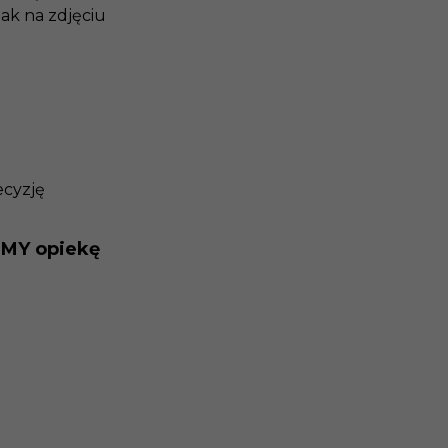
ak na zdjęciu
ecyzję
jMY opiekę