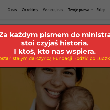
O nas
Co robimy
Wspieraj nas
Twoje prawa
Sklep
Za każdym pismem do ministr
stoi czyjaś historia.
I ktoś, kto nas wspiera.
ostań stałym darczyńcą Fundacji Rodzić po Ludzk