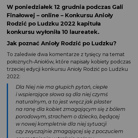
W poniedziałek 12 grudnia podczas Gali
Finałowej – online – K
onkursu Anioły
Rodzić po Ludzku 2022 k
apituła
konkursu
wyłoniła 10 laureatek.
Jak poznać Anioły Rodzić po Ludzku?
To zaledwie dwa komentarze z tysięcy na temat
położnych-Aniołów, które napisały kobiety podczas
trzeciej edycji konkursu Anioły Rodzić po Ludzku
2022:
Dla Niej nie ma głupich pytań, ciepłe
i wspierające słowa są dla niej czymś
naturalnym, a to jest wręcz jak plaster
na ranę dla kobiet zmagającym się z bólem
porodowym, strachem o dziecko, będącej
w nowej kompletnie dla niej sytuacji
czy zwyczajnie zmagającej się z poczuciem