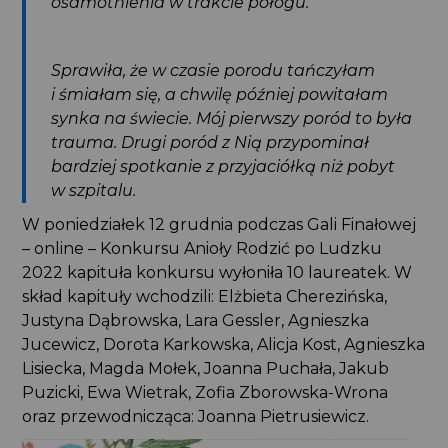
osamotnienia w trakcie połogu.
Sprawiła, że w czasie porodu tańczyłam
i śmiałam się, a chwilę później powitałam
synka na świecie. Mój pierwszy poród to była
trauma. Drugi poród z Nią przypominał
bardziej spotkanie z przyjaciółką niż pobyt
w szpitalu.
W poniedziałek 12 grudnia podczas Gali Finałowej
– online – K
onkursu Anioły Rodzić po Ludzku
2022 k
apituła konkursu
wyłoniła 10 laureatek. W
skład kapituły wchodzili: Elżbieta Cherezińska,
Justyna Dąbrowska, Lara Gessler, Agnieszka
Jucewicz, Dorota Karkowska, Alicja Kost, Agnieszka
Lisiecka, Magda Mołek, Joanna Puchała, Jakub
Puzicki, Ewa Wietrak, Zofia Zborowska-Wrona
oraz przewodnicząca: Joanna Pietrusiewicz.
Odtwarzacz