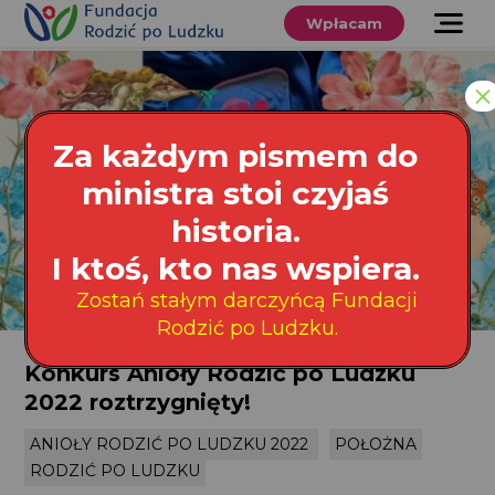
Przewiń
do
Wpłacam
treści
O nas
×
Co robimy
Za każdym pismem do
Wspieraj
ministra stoi czyjaś
nas
historia.
Twoje prawa
I ktoś, kto nas wspiera.
Zostań stałym darczyńcą Fundacji
Sklep
Rodzić po Ludzku.
Konkurs Anioły Rodzić po Ludzku
Niezbędnik
2022 roztrzygnięty!
ANIOŁY RODZIĆ PO LUDZKU 2022
POŁOŻNA
Search
RODZIĆ PO LUDZKU
for:
Search Button