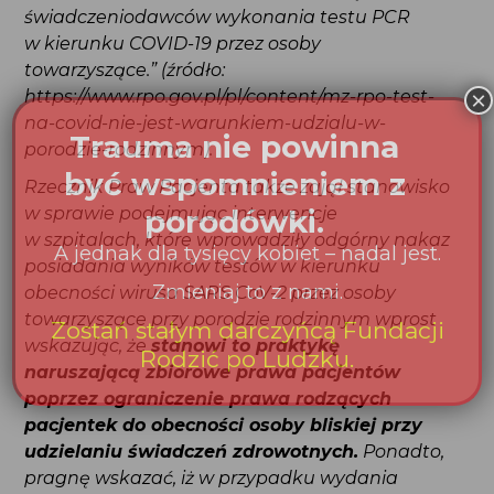
https://www.rpo.gov.pl/pl/content/mz-rpo-test-na-
covid-nie-jest-warunkiem-udzialu-w-porodzie-
rodzinnym).
Rzecznik Praw Pacjenta także zajął stanowisko
w sprawie podejmując interwencje w szpitalach,
które wprowadziły odgórny nakaz posiadania
wyników testów w kierunku obecności wirusa
SARS CoV-2 przez osoby towarzyszące przy
porodzie rodzinnym wprost wskazując,
że
stanowi to praktykę naruszającą zbiorowe
prawa pacjentów poprzez ograniczenie prawa
rodzących pacjentek do obecności osoby
bliskiej przy udzielaniu świadczeń
zdrowotnych.
Ponadto, pragnę wskazać,
iż w przypadku wydania przez Rzecznika Praw
Pacjenta decyzji o uznaniu praktyki Szpitala
w zakresie testowania za naruszającą zbiorowe
prawa pacjentów, niepodjęcie przez podmiot