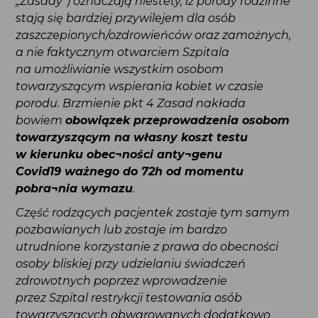
„Zasady”) oznaczają niestety, iż porody rodzinne
stają się bardziej przywilejem dla osób
zaszczepionych/ozdrowieńców oraz zamożnych,
a nie faktycznym otwarciem Szpitala
na umożliwianie wszystkim osobom
towarzyszącym wspierania kobiet w czasie
porodu. Brzmienie pkt 4 Zasad nakłada bowiem
obowiązek przeprowadzenia osobom
towarzyszącym na własny koszt testu
w kierunku obec¬ności anty¬genu
Covid19 ważnego do 72h od momentu
pobra¬nia wymazu
.
Część rodzących pacjentek zostaje tym samym
pozbawianych lub zostaje im bardzo utrudnione
korzystanie z prawa do obecności osoby bliskiej
przy udzielaniu świadczeń zdrowotnych poprzez
wprowadzenie przez Szpital restrykcji testowania
osób towarzyszących obwarowanych dodatkowo