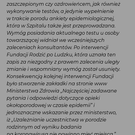
testów, a jedynie wypełnienie w trakcie porodu
ankiety epidemiologicznej, która w Szpitalu także
jest przeprowadzana. Wymóg posiadania
aktualnego testu u osoby towarzszącej widniał
we wcześniejszych zaleceniach konsultantów.
Po interwencji Fundacji Rodzić po Ludzku,
która uznała ten zapis za niezgodny z prawem
zalecenia uległy zmianie i wspomniany wymóg
został usunięty. Konsekwencją kolejnej
interwencji Fundacji było stworzenie zakładki
na stronie www Ministerstwa Zdrowia
„Najczęściej zadawane pytania i odpowiedzi
dotyczące opieki okołoporodowej w czasie
epidemii” i jednoznaczne wskazanie
przez ministerstwo, iż „Uzależnianie uczestnictwa
w porodzie rodzinnym od wyniku badania
na koronawirusa nie powinno mieć miejsca.”
Powyższe stanowisko stanowi kontynuacje
podjętej decyzji przez Ministerstwo Zdrowia