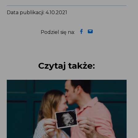
Czytaj także:
Interwencja ws. pobierania opłat
za poród z osobą towarzyszącą