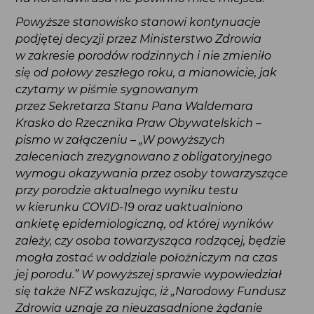
w zakresie porodów rodzinnych i nie zmieniło się
od połowy zeszłego roku, a mianowicie, jak
czytamy w piśmie sygnowanym przez Sekretarza
Stanu Pana Waldemara Krasko do Rzecznika
Praw Obywatelskich – pismo w załączeniu – „W
powyższych zaleceniach zrezygnowano
z obligatoryjnego wymogu okazywania
przez osoby towarzyszące przy porodzie
aktualnego wyniku testu w kierunku COVID-
19 oraz uaktualniono ankietę epidemiologiczną,
od której wyników zależy, czy osoba
towarzysząca rodzącej, będzie mogła zostać
w oddziale położniczym na czas jej porodu.”
W powyższej sprawie wypowiedział się także NFZ
wskazując, iż „Narodowy Fundusz Zdrowia uznaje
za nieuzasadnione żądanie świadczeniodawców
wykonania testu PCR w kierunku COVID-
19 przez osoby towarzyszące.” (źródło: