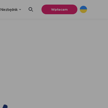
Niezbędnik
Wpłacam
.
ia
u.