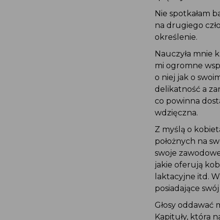
Nie spotkałam ba
na drugiego czło
określenie.
Nauczyła mnie ka
mi ogromne wspar
o niej jak o swoi
delikatność a za
co powinna dosta
wdzięczna.
Z myślą o kobie
położnych na swo
swoje zawodowe 
jakie oferują k
laktacyjne itd. 
posiadające swój
Głosy oddawać m
Kapituły, która 