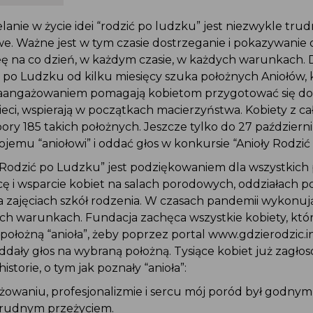
anie w życie idei “rodzić po ludzku” jest niezwykle trudn
e. Ważne jest w tym czasie dostrzeganie i pokazywanie 
eę na co dzień, w każdym czasie, w każdych warunkach. 
 po Ludzku od kilku miesięcy szuka położnych Aniołów, 
angażowaniem pomagają kobietom przygotować się do 
ieci, wspierają w początkach macierzyństwa. Kobiety z cał
pory 185 takich położnych. Jeszcze tylko do 27 paździer
emu “aniołowi” i oddać głos w konkursie “Anioły Rodzić
 Rodzić po Ludzku” jest podziękowaniem dla wszystkich
acę i wsparcie kobiet na salach porodowych, oddziałach p
a zajęciach szkół rodzenia. W czasach pandemii wykonuj
h warunkach. Fundacja zachęca wszystkie kobiety, któr
położną “anioła”, żeby poprzez portal www.gdzierodzic.i
ddały głos na wybraną położną. Tysiące kobiet już zagło
historie, o tym jak poznały “anioła”:
ażowaniu, profesjonalizmie i sercu mój poród był godny
trudnym przeżyciem.