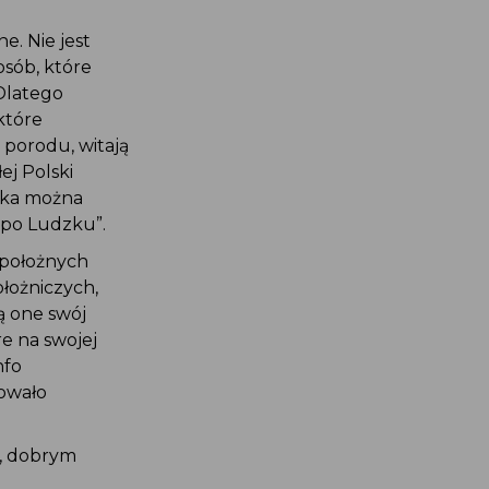
e. Nie jest
osób, które
Dlatego
które
porodu, witają
ej Polski
nika można
 po Ludzku”.
 położnych
ołożniczych,
ą one swój
e na swojej
nfo
sowało
m, dobrym