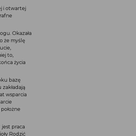
 i otwartej
rafne
łogu. Okazała
o że myślę
ucie,
ej to,
końca życia
roku bazę
 zakładają
at wsparcia
arcie
ł położne
jest praca
ioły Rodzić