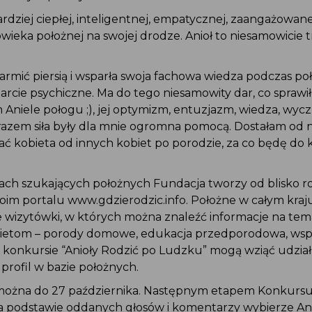
rdziej ciepłej, inteligentnej, empatycznej, zaangażowanej
wieka położnej na swojej drodze. Anioł to niesamowicie t
rmić piersią i wsparła swoja fachowa wiedza podczas po
cie psychiczne. Ma do tego niesamowity dar, co sprawił
m Aniele połogu ;), jej optymizm, entuzjazm, wiedza, wycz
razem siła były dla mnie ogromna pomocą. Dostałam od ni
ć kobieta od innych kobiet po porodzie, za co będę do 
tach szukających położnych Fundacja tworzy od blisko 
im portalu www.gdzierodzic.info. Położne w całym kraju
wizytówki, w których można znaleźć informacje na tem
obietom – porody domowe, edukacja przedporodowa, wsp
W konkursie “Anioły Rodzić po Ludzku” mogą wziąć udzia
 profil w bazie położnych.
ożna do 27 października. Następnym etapem Konkursu 
na podstawie oddanych głosów i komentarzy wybierze An