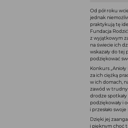
Od pół roku wciel
jednak niemożliw
praktykują tę id
Fundacja Rodzić
z wyjątkowym za
na świecie ich dz
wskazały do tej 
podziękować swoj
Konkurs „Anioły
za ich ciężką pr
w ich domach, n
zawód w trudnyc
drodze spotkały 
podziękowały i o
i przesłało swoje 
Dzięki jej zaang
i pięknym choć 