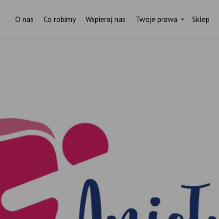
O nas
Co robimy
Wspieraj nas
Twoje prawa
Sklep
Czytasz? To znaczy, że Ci zależy
Nie wystarczy znać prawa –
trzeba je egzekwować.
ażdy tekst to godziny pracy, badań i zaangażowan
Pomóż nam w tym.
Wspieraj Fundację Rodzić po Ludzku.
ostań stałym darczyńcą Fundacji Rodzić po Ludzk
Regularnie.
Zostań stałym darczyńcą Fundacji Rodzić po Ludzku.