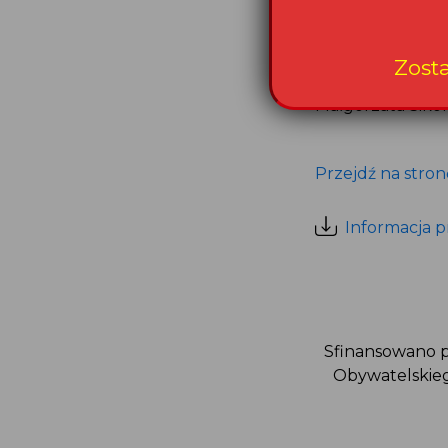
Partnerami konk
Zost
Informacje do k
Małgorzata Siko
Przejdź na stron
Informacja p
Sfinansowano p
Obywatelskieg