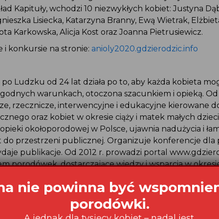
ad Kapituły, wchodzi 10 niezwykłych kobiet: Justyna Dą
ieszka Lisiecka, Katarzyna Branny, Ewą Wietrak, Elżbiet
ta Karkowska, Alicja Kost oraz Joanna Pietrusiewicz.
 i konkursie na stronie:
anioly2020.gdzierodzic.info
po Ludzku od 24 lat działa po to, aby każda kobieta mo
 godnych warunkach, otoczona szacunkiem i opieką. Od l
icze, rzecznicze, interwencyjne i edukacyjne kierowane 
nego oraz kobiet w okresie ciąży i matek małych dzieci
 opieki okołoporodowej w Polsce, ujawnia nadużycia i ła
t do przestrzeni publicznej. Organizuje konferencje dla
je publikacje. Od 2012 r. prowadzi portal www.gdziero
iem porodówek, dostarczające wiedzy i wsparcia w okresi
 W 2015 r. Fundacja otrzymała nagrodę WHO, a w 2016 
a nie powinna być wspomnie
ne rzecznictwo oraz wsparcie praw kobiet”.
porodówki.
A jednak dla tysięcy kobiet – nadal jest.