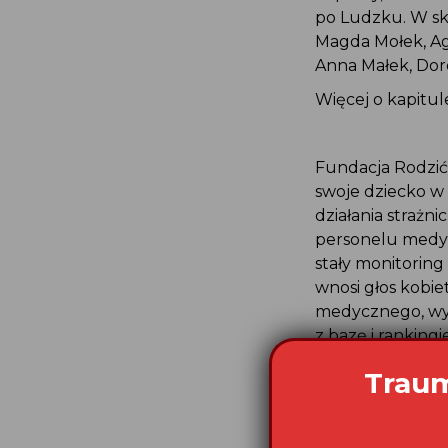
po Ludzku. W skł
Magda Mołek, Agn
Anna Małek, Doro
Więcej o kapitule
Fundacja Rodzić 
swoje dziecko w
działania strażn
personelu medycz
stały monitoring
wnosi głos kobie
medycznego, wyda
z bazę i ranking
okołoporodowym.
Traum
ONZ za „skutecz