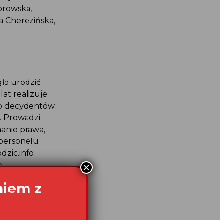
browska,
a Cherezińska,
gła urodzić
at realizuje
do decydentów,
. Prowadzi
manie prawa,
 personelu
dzic.info
e
×
r. nagrodę
niem z