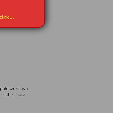
tal.
dzku.
Społeczeństwa
kich na lata