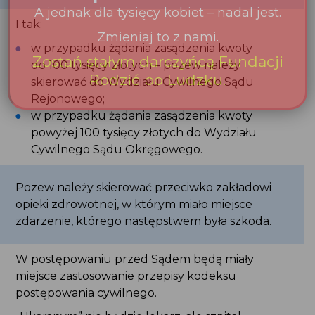
w przypadku żądania zasądzenia kwoty
powyżej 100 tysięcy złotych do Wydziału
Cywilnego Sądu Okręgowego.
Pozew należy skierować przeciwko zakładowi
opieki zdrowotnej, w którym miało miejsce
zdarzenie, którego następstwem była szkoda.
W postępowaniu przed Sądem będą miały miejsce
zastosowanie przepisy kodeksu postępowania
cywilnego.
„Ukaranym” nie będzie lekarz, ale szpital,
który po ustaleniu przez Sąd, iż ponosi
on odpowiedzialność za szkodę będzie musiał
wypłacić określoną sumę pieniędzy.
Przedmiotem Twojego żądania może być
zasądzenie odszkodowania lub zadośćuczynienia.
Wbrew pozorom i używaniu w języku potocznym