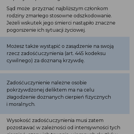
cywilnego) za doznaną krzywdę.
Zadośćuczynienie należne osobie pokrzywdzonej
deliktem ma na celu złagodzenie doznanych
cierpień fizycznych i moralnych.
Wysokość zadośćuczynienia musi zatem
pozostawać w zależności od intensywności tych
cierpień, czasu ich trwania, ujemnych skutków
zdrowotnych, jakie osoba poszkodowana będzie
zmuszona znosić w przyszłości.
Roszczenie o naprawienie szkody ulega
przedawnieniu z upływem lat trzech od dnia,
w którym dowiedziałaś się o szkodzie i o osobie
obowiązanej do jej naprawienia.