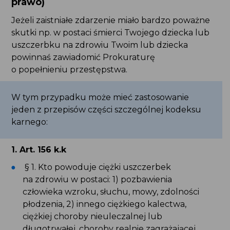
uszczerbku na zdrowiu Twoim lub dziecka
powinnaś zawiadomić Prokuraturę o popełnieniu
przestępstwa.
W tym przypadku może mieć zastosowanie jeden
z przepisów części szczególnej kodeksu karnego:
1. Art. 156 k.k
§ 1. Kto powoduje ciężki uszczerbek
na zdrowiu w postaci: 1) pozbawienia człowieka
wzroku, słuchu, mowy, zdolności płodzenia, 2)
innego ciężkiego kalectwa, ciężkiej choroby
nieuleczalnej lub długotrwałej, choroby realnie
zagrażającej życiu, trwałej choroby psychicznej,
całkowitej albo znacznej trwałej niezdolności
do pracy w zawodzie lub trwałego, istotnego
zeszpecenia lub zniekształcenia ciała, podlega