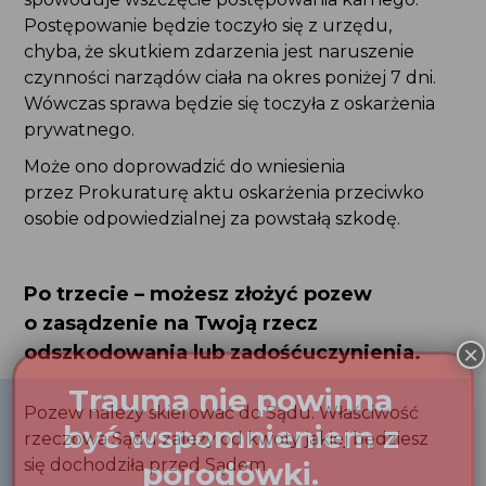
Może ono doprowadzić do wniesienia
przez Prokuraturę aktu oskarżenia przeciwko
osobie odpowiedzialnej za powstałą szkodę.
Po trzecie – możesz złożyć pozew
o zasądzenie na Twoją rzecz
odszkodowania lub zadośćuczynienia.
Pozew należy skierować do Sądu. Właściwość
rzeczowa Sądu zależy od kwoty jakiej będziesz się
dochodziła przed Sądem.
I tak:
w przypadku żądania zasądzenia kwoty
do 100 tysięcy złotych – pozew należy skierować
do Wydziału Cywilnego Sądu Rejonowego;