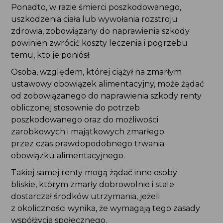
ustawowy obowiązek alimentacyjny, może żądać
od zobowiązanego do naprawienia szkody renty
obliczonej stosownie do potrzeb
poszkodowanego oraz do możliwości
zarobkowych i majątkowych zmarłego przez czas
prawdopodobnego trwania obowiązku
alimentacyjnego.
Takiej samej renty mogą żądać inne osoby bliskie,
którym zmarły dobrowolnie i stale dostarczał
środków utrzymania, jeżeli z okoliczności wynika,
że wymagają tego zasady współżycia społecznego.
Sąd może przyznać najbliższym członkom rodziny
zmarłego stosowne odszkodowanie. Jeżeli
wskutek jego śmierci nastąpiło znaczne
pogorszenie ich sytuacji życiowej.
Możesz także wystąpić o zasądzenie na swoją
rzecz zadośćuczynienia (art. 445 kodeksu