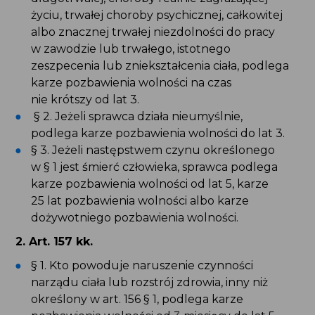
karze pozbawienia wolności na czas nie krótszy
od lat 3.
§ 2. Jeżeli sprawca działa nieumyślnie, podlega
karze pozbawienia wolności do lat 3.
§ 3. Jeżeli następstwem czynu określonego w §
1 jest śmierć człowieka, sprawca podlega karze
pozbawienia wolności od lat 5, karze 25 lat
pozbawienia wolności albo karze dożywotniego
pozbawienia wolności.
2. Art. 157 kk.
§ 1. Kto powoduje naruszenie czynności
narządu ciała lub rozstrój zdrowia, inny niż
określony w art. 156 § 1, podlega karze
pozbawienia wolności od 3 miesięcy do lat 5.
§ 2. Kto powoduje naruszenie czynności
narządu ciała lub rozstrój zdrowia trwający
nie dłużej niż 7 dni, podlega grzywnie, karze
ograniczenia wolności albo pozbawienia