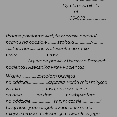
Pan…………………………
Dyrektor Szpitala………
ul…………………………….
00-002……………………..
Pragnę poinformować, że w czasie porodu/
pobytu na oddziale ………..szpitala ……………..w ………..,
zostało naruszone w stosunku do mnie
przez ……………………………prawo…………….
……………………./wybrane prawo z Ustawy o Prawach
pacjenta i Rzecznika Praw Pacjenta/.
W dniu ……………. zostałam przyjęta
na oddział…………………..szpitala. Poród miał miejsce
w dniu…………………….., następnie w okresie
od dnia……………..do dnia……………przebywałam
na oddziale …………………… W tym czasie ………………./
tutaj należy opisać jakie zdarzenie miało miejsce
oraz konsekwencje powstałe w jego wyniku/.