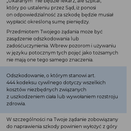
tych pojęć jako tożsamych nie mają one tego
samego znaczenia.
Odszkodowanie, o którym stanowi art.
444 kodeksu cywilnego dotyczy wszelkich
kosztów niezbędnych związanych
z uszkodzeniem ciała lub wywołaniem rozstroju
zdrowia.
W szczególności na Twoje żądanie zobowiązany
do naprawienia szkody powinien wyłożyć z góry
sumę potrzebną na koszty leczenia. A jeżeli stałaś
się Ty lub Twoje dziecko inwalidą, także sumę
potrzebną na koszty przygotowania do innego
zawodu.
Ponadto, w razie utraty całkowicie lub częściowo
zdolności do pracy zarobkowej albo jeżeli