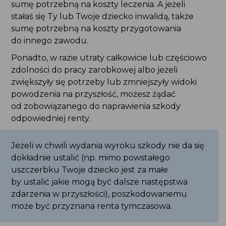
zwiększyły się potrzeby lub zmniejszyły widoki
powodzenia na przyszłość, możesz żądać
od zobowiązanego do naprawienia szkody
odpowiedniej renty.
Jeżeli w chwili wydania wyroku szkody nie da się
dokładnie ustalić (np. mimo powstałego
uszczerbku Twoje dziecko jest za małe by ustalić
jakie mogą być dalsze następstwa zdarzenia
w przyszłości), poszkodowanemu może być
przyznana renta tymczasowa.
Ponadto, w razie śmierci poszkodowanego,
uszkodzenia ciała lub wywołania rozstroju
zdrowia, zobowiązany do naprawienia szkody
powinien zwrócić koszty leczenia i pogrzebu
temu, kto je poniósł.
Osoba, względem, której ciążył na zmarłym