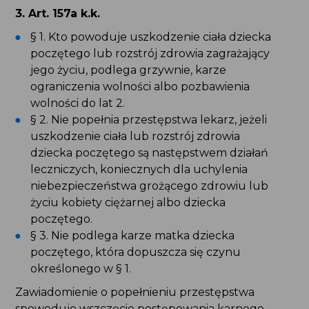
ograniczenia wolności albo pozbawienia
wolności do lat 2.
§ 2. Nie popełnia przestępstwa lekarz, jeżeli
uszkodzenie ciała lub rozstrój zdrowia dziecka
poczętego są następstwem działań leczniczych,
koniecznych dla uchylenia niebezpieczeństwa
grożącego zdrowiu lub życiu kobiety ciężarnej
albo dziecka poczętego.
§ 3. Nie podlega karze matka dziecka
poczętego, która dopuszcza się czynu
określonego w § 1.
Zawiadomienie o popełnieniu przestępstwa
spowoduje wszczęcie postępowania karnego.
Postępowanie będzie toczyło się z urzędu, chyba,
że skutkiem zdarzenia jest naruszenie czynności
narządów ciała na okres poniżej 7 dni. Wówczas
sprawa będzie się toczyła z oskarżenia
prywatnego.