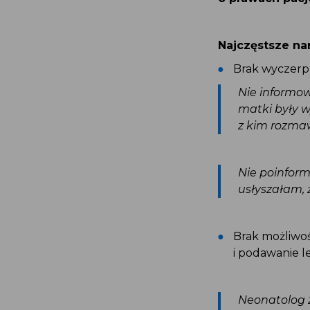
Najczęstsze n
Brak wyczerp
Nie informo
matki były 
z kim rozma
Nie poinfor
usłyszałam,
Brak możliw
i podawanie 
Neonatolog 