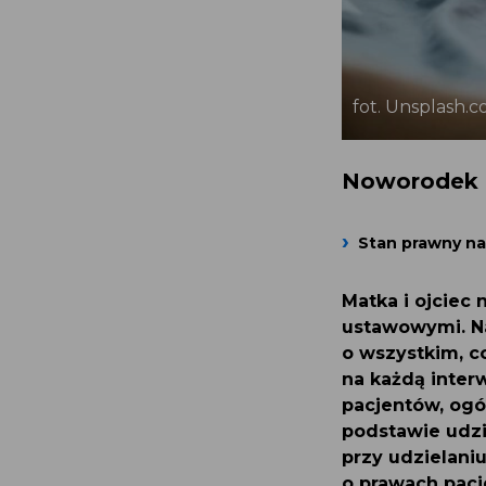
fot. Unsplash
Noworodek
Stan prawny na
Matka i ojciec
ustawowymi. 
o wszystkim, c
na każdą inte
pacjentów, ogó
podstawie udz
przy udzielani
o prawach pacj