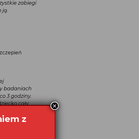
zystkie zabiegi
o ją
.
szczepień
wej
rzy badaniach
 co 3 godziny.
dziecko cały
adania. Potem
zeżyłam,