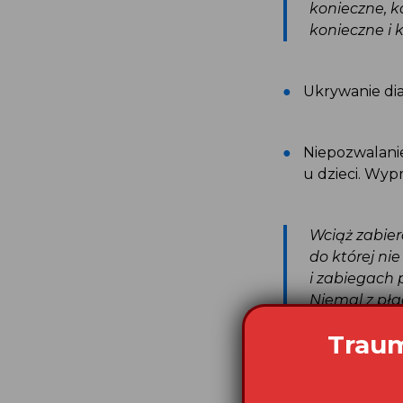
konieczne, 
konieczne i
Ukrywanie d
Niepozwalani
u dzieci. Wyp
Wciąż zabie
do której n
i zabiegach
Niemal z pł
czas przy s
nie mogłam 
pomimo, że c