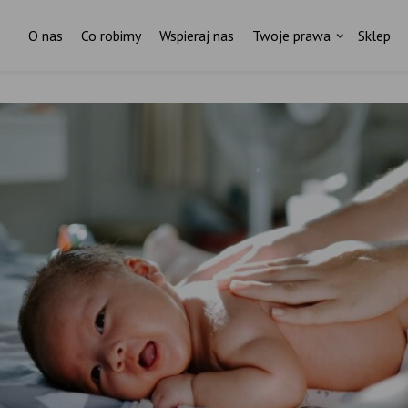
O nas
Co robimy
Wspieraj nas
Twoje prawa
Sklep
Za każdym pismem do ministr
stoi czyjaś historia.
I ktoś, kto nas wspiera.
ostań stałym darczyńcą Fundacji Rodzić po Ludzk