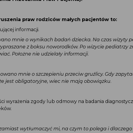
aruszenia praw rodziców małych pacjentów to:
ującej informacji.
wano mnie o wynikach badań dziecka. Na czas wizyty 
wypraszane z boksu noworodków. Po wizycie pediatrzy zni
wiać. Położne nie udzielały informacji
.
mowano mnie o szczepieniu przeciw gruźlicy. Gdy zapyt
 że jest obligatoryjne, wiec nie mają obowiązku
.
ości wyrażenia zgody lub odmowy na badania diagnosty
leków.
zamiast wytłumaczyć mi, na czym to polega i dlaczego 