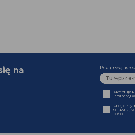
się na
Podaj swój adr
Akceptuję
informacji
Chcę otrz
sprawujący
połogu