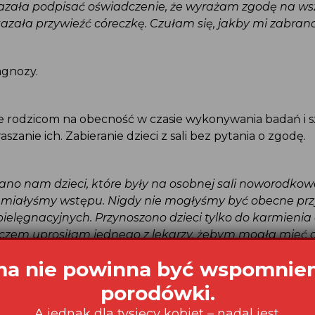
kazała podpisać oświadczenie, że wyrażam zgodę na ws
 kazała przywieźć córeczkę. Czułam się, jakby mi zabran
iagnozy.
e rodzicom na obecność w czasie wykonywania badań i 
raszanie ich. Zabieranie dzieci z sali bez pytania o zgodę.
rano nam dzieci, które były na osobnej sali noworodko
ie miałyśmy wstępu. Nigdy nie mogłyśmy być obecne p
 pielęgnacyjnych. Przynoszono dzieci tylko do karmienia
aczem uprosiłam jednego z lekarzy, żebym mogła mieć 
obie, ale i tak musiałam je oddawać do przewijania i b
się doprosić, żeby mi je znowu oddali. Bardzo źle to pr
ały personel był bardzo miły i życzliwy
.