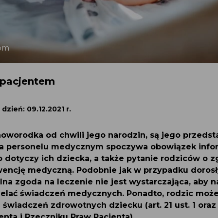
.com
 pacjentem
 dzień: 09.12.2021 r.
 noworodka od chwili jego narodzin, są jego przeds
Na personelu medycznym spoczywa obowiązek info
o dotyczy ich dziecka, a także pytanie rodziców o
rwencję medyczną. Podobnie jak w przypadku doros
lna zgoda na leczenie nie jest wystarczająca, aby n
ielać świadczeń medycznych. Ponadto, rodzic moż
u świadczeń zdrowotnych dziecku (art. 21 ust. 1 ora
enta i Rzeczniku Praw Pacjenta).