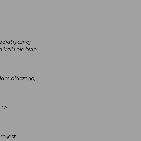
pediatrycznej
kali i nie było
ałam dlaczego,
czne
to jest