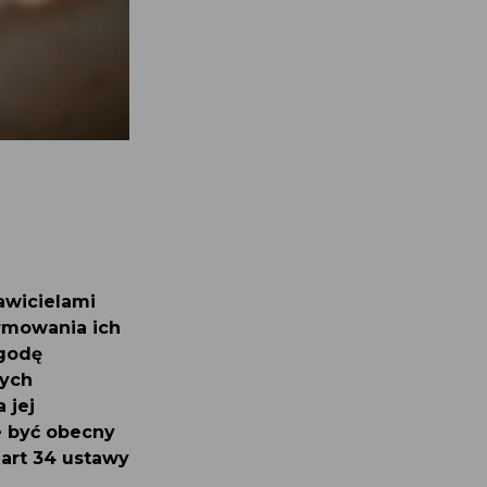
tawicielami
rmowania ich
 zgodę
łych
a jej
e być obecny
z art 34 ustawy