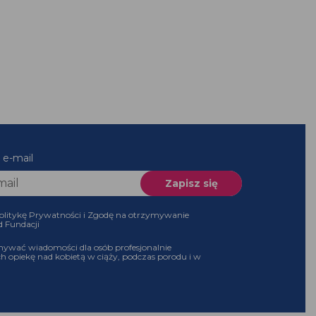
es e-mail
 Politykę Prywatności i Zgodę na otrzymywanie
 od Fundacji
ymywać wiadomości dla osób profesjonalnie
ch opiekę nad kobietą w ciąży, podczas porodu i w