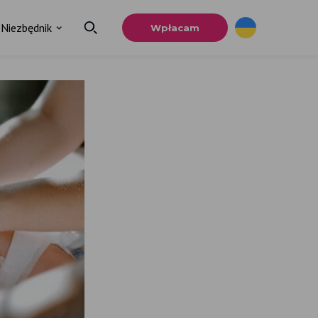
Niezbędnik
Wpłacam
×
a
u.